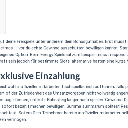
n auf deine Freispiele unter anderem dein Bonusguthaben. Erst mus
etrags –, vor du echte Gewinne ausschütten bewilligen kannst. Start
 eigenes Option.
Beim Energy Spielsaal zum beispiel musst respons d
aft sein jedoch für bestimmte Slots, alternative hatten eine kurze V
xklusive Einzahlung
eichwohl inoffizieller mitarbeiter Tischspielbereich aufführen, falls
art of der Zufriedenheit das Umsatzvorgaben nicht vollwertig angerec
ns auge fassen, unter ihr Bahnsteig länger nach spielen. Gewinnst
cht sofort bezahlt machen bewilligen. Summa summarum solltest Re
öchtest. Sofern Dein Teilnehmer bereits inoffizieller mitarbeiter sel
tzen vermögen.