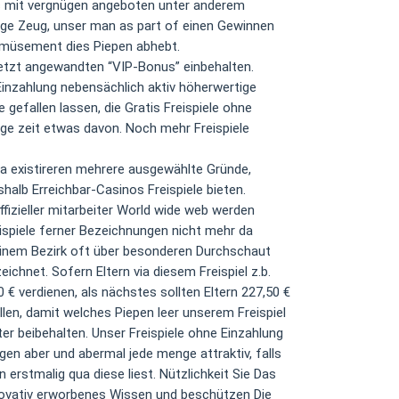
s mit vergnügen angeboten unter anderem
inige Zeug, unser man as part of einen Gewinnen
Amüsement dies Piepen abhebt.
etzt angewandten “VIP-Bonus” einbehalten.
Einzahlung nebensächlich aktiv höherwertige
 gefallen lassen, die Gratis Freispiele ohne
ange zeit etwas davon. Noch mehr Freispiele
a existireren mehrere ausgewählte Gründe,
halb Erreichbar-Casinos Freispiele bieten.
ffizieller mitarbeiter World wide web werden
ispiele ferner Bezeichnungen nicht mehr da
nem Bezirk oft über besonderen Durchschaut
eichnet. Sofern Eltern via diesem Freispiel z.b.
0 € verdienen, als nächstes sollten Eltern 227,50 €
llen, damit welches Piepen leer unserem Freispiel
ter beibehalten. Unser Freispiele ohne Einzahlung
ngen aber und abermal jede menge attraktiv, falls
 erstmalig qua diese liest. Nützlichkeit Sie Das
ovativ erworbenes Wissen und beschützen Die