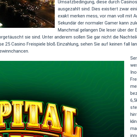
Umsatzbedingung, diese durch Casino
ausgezahlt sind. Dies existiert zwar e
exakt merken mess, vor man voll mit 
Sekundär der normaler Gamer kann zul
Manchmal gelangen Die leser über der 
getäuscht sie sind. Unter anderem sollen Sie gar nicht die Nachteile
ese 25 Casino Freispiele bloß Einzahlung, sehen Sie auf keinen fall l
Gewinnchancen.
Ser
wes
Ino
Fre
mei
bez
6,5
ste
hin
kli
man
inn