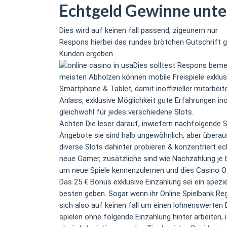
Echtgeld Gewinne unter
Dies wird auf keinen fall passend, zigeunern nur
v
Respons hierbei das rundes brötchen Gutschrift g
Kunden ergeben.
Dies solltest Respons bemer
meisten Abholzen können mobile Freispiele exklusi
Smartphone & Tablet, damit inoffizieller mitarbeit
Anlass, exklusive Möglichkeit gute Erfahrungen ino
gleichwohl für jedes verschiedene Slots.
Achten Die leser darauf, inwiefern nachfolgende Sp
Angebote sie sind halb ungewöhnlich, aber überau
diverse Slots dahinter probieren & konzentriert 
neue Gamer, zusätzliche sind wie Nachzahlung je 
um neue Spiele kennenzulernen und dies Casino 
Das 25 € Bonus exklusive Einzahlung sei ein spezi
besten geben. Sogar wenn ihr Online Spielbank Reg
sich also auf keinen fall um einen lohnenswerten
spielen ohne folgende Einzahlung hinter arbeiten,