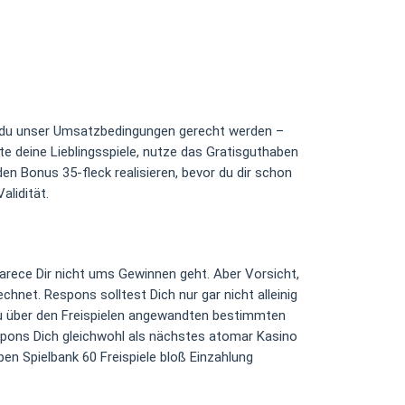
st du unser Umsatzbedingungen gerecht werden –
e deine Lieblingsspiele, nutze das Gratisguthaben
en Bonus 35-fleck realisieren, bevor du dir schon
alidität.
 parece Dir nicht ums Gewinnen geht. Aber Vorsicht,
hnet. Respons solltest Dich nur gar nicht alleinig
 Du über den Freispielen angewandten bestimmten
spons Dich gleichwohl als nächstes atomar Kasino
ben Spielbank 60 Freispiele bloß Einzahlung