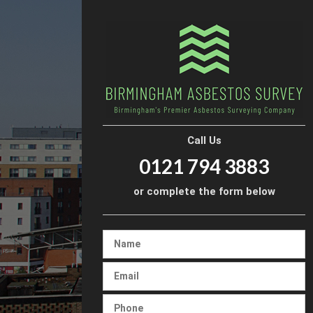
Call Us
0121 794 3883
or complete the form below