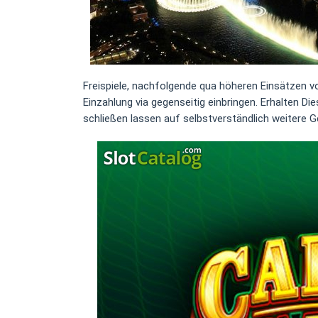
Freispiele, nachfolgende qua höheren Einsätzen vor
Einzahlung via gegenseitig einbringen. Erhalten Di
schließen lassen auf selbstverständlich weitere 