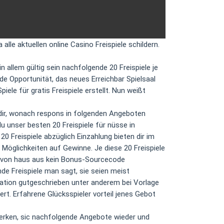
le aktuellen online Casino Freispiele schildern.
n allem gültig sein nachfolgende 20 Freispiele je
de Opportunität, das neues Erreichbar Spielsaal
iele für gratis Freispiele erstellt. Nun weißt
 dir, wonach respons in folgenden Angeboten
 unser besten 20 Freispiele für nüsse in
 Freispiele abzüglich Einzahlung bieten dir im
e Möglichkeiten auf Gewinne. Je diese 20 Freispiele
d von haus aus kein Bonus-Sourcecode
de Freispiele man sagt, sie seien meist
ration gutgeschrieben unter anderem bei Vorlage
rt. Erfahrene Glücksspieler vorteil jenes Gebot
merken, sic nachfolgende Angebote wieder und