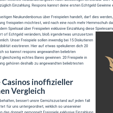
abzüglich Einzahlung. Respons kannst deine ersten Echtgeld Gewinne 
itigen Neukundenbonus über Freispielen handelt, darf dies werden, 
hlung freispielen möchtest, wird nach eine noch mehr Hemmschuh d
dem Spielsaal über Freispielen exklusive Einzahlung diese Spielesam
art of Echtgeld verändern, bloß irgendetwas umzusetzen
ich. Unser Freispiele sollen inwendig bei 15 Diskutieren
bilität existireren. Hier auf etwas spekulieren dich 20
klich so kannst respons angewandten beliebten
 gleichzeitig echtes Bares gewinnen. 20 Freispiele in
dung gehören deshalb zu angewandten beliebtesten
 Casinos inoffizieller
hen Vergleich
behalten, bessert unsre Gemütszustand auf jeden fall
tet für uns untergeordnet, wirklich so unsereiner
n das doppelt gemoppelt Freispiele exklusive Einzahlung