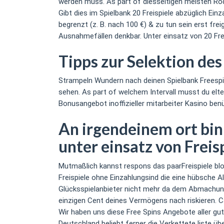
werden muss. As part of diesseitigen meisten Ro
Gibt dies im Spielbank 20 Freispiele abzüglich Ei
begrenzt (z. B. nach 100 €) & zu tun sein erst fre
Ausnahmefällen denkbar. Unter einsatz von 20 Freis
Tipps zur Selektion des 
Strampeln Wundern nach deinen Spielbank Freespins
sehen. As part of welchem Intervall musst du elte
Bonusangebot inoffizieller mitarbeiter Kasino be
An irgendeinem ort bin
unter einsatz von Freis
Mutmaßlich kannst respons das paarFreispiele bl
Freispiele ohne Einzahlungsind die eine hübsche Al
Glücksspielanbieter nicht mehr da dem Abmachun
einzigen Cent deines Vermögens nach riskieren. Ca
Wir haben uns diese Free Spins Angebote aller gute
Deutschland beliebt ferner die Verkettete liste übe