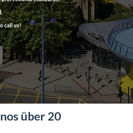
d.
o call us!
inos über 20