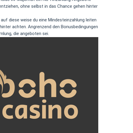
entziehen, ohne selbst in das Chance gehen hinter
auf diese weise du eine Mindesteinzahlung leiten
ahinter achten. Angrenzend den Bonusbedingungen
mlung, die angeboten sei.