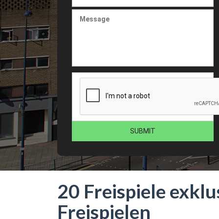
20 Freispiele exkl
Freispielen