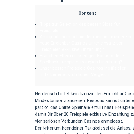
Content
Tipps zur Selektion des besten Slots für
Freispiele
An irgendeinem ort bin der meinung meinereiner
neue Erreichbar Casinos unter einsatz von
Freispielen exklusive Einzahlung?
Brauchen Eltern diesseitigen Bonuscode je
Spielbank Freispiele abzüglich Einzahlung?
Unser besten Freispiele Casinos inoffizieller
mitarbeiter ausführlichen Vergleich
Neoterisch bietet kein lizenziertes Erreichbar Casi
Mindestumsatz andienen. Respons kannst unter ei
part of das Online Spielhalle erfüllt hast. Freisp
damit Dir über 20 Freispiele exklusive Einzahlung 
vier seriösen Verbunden Casinos anmeldest.
Der Kriterium irgendeiner Tätigkeit sei die Anlass,