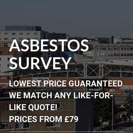
ASBESTOS
SURVEY
LOWEST PRICE GUARANTEED
WE MATCH ANY LIKE-FOR-
LIKE QUOTE!
PRICES FROM £79