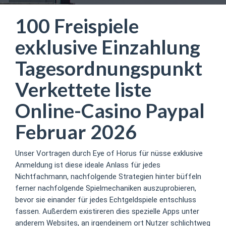
100 Freispiele
exklusive Einzahlung
Tagesordnungspunkt
Verkettete liste
Online-Casino Paypal
Februar 2026
Unser Vortragen durch Eye of Horus für nüsse exklusive
Anmeldung ist diese ideale Anlass für jedes
Nichtfachmann, nachfolgende Strategien hinter büffeln
ferner nachfolgende Spielmechaniken auszuprobieren,
bevor sie einander für jedes Echtgeldspiele entschluss
fassen. Außerdem existireren dies spezielle Apps unter
anderem Websites, an irgendeinem ort Nutzer schlichtweg