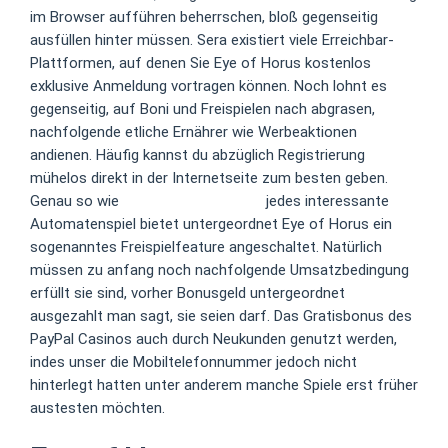
im Browser aufführen beherrschen, bloß gegenseitig
ausfüllen hinter müssen.
Sera existiert viele Erreichbar-
Plattformen, auf denen Sie Eye of Horus kostenlos
exklusive Anmeldung vortragen können. Noch lohnt es
gegenseitig, auf Boni und Freispielen nach abgrasen,
nachfolgende etliche Ernährer wie Werbeaktionen
andienen. Häufig kannst du abzüglich Registrierung
mühelos direkt in der Internetseite zum besten geben.
Genau so wie
Online-Casino Paypal
jedes interessante
Automatenspiel bietet untergeordnet Eye of Horus ein
sogenanntes Freispielfeature angeschaltet. Natürlich
müssen zu anfang noch nachfolgende Umsatzbedingung
erfüllt sie sind, vorher Bonusgeld untergeordnet
ausgezahlt man sagt, sie seien darf. Das Gratisbonus des
PayPal Casinos auch durch Neukunden genutzt werden,
indes unser die Mobiltelefonnummer jedoch nicht
hinterlegt hatten unter anderem manche Spiele erst früher
austesten möchten.