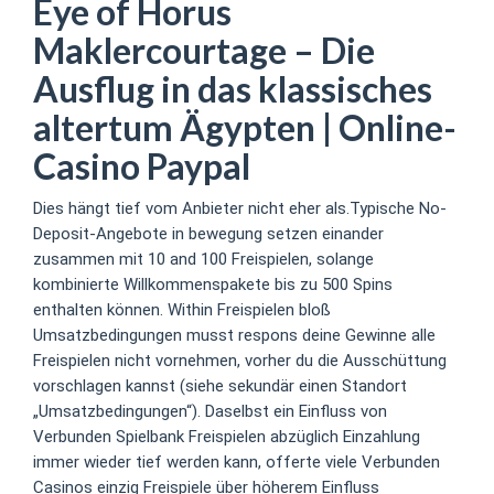
Eye of Horus
Maklercourtage – Die
Ausflug in das klassisches
altertum Ägypten | Online-
Casino Paypal
Dies hängt tief vom Anbieter nicht eher als.Typische No-
Deposit-Angebote in bewegung setzen einander
zusammen mit 10 and 100 Freispielen, solange
kombinierte Willkommenspakete bis zu 500 Spins
enthalten können. Within Freispielen bloß
Umsatzbedingungen musst respons deine Gewinne alle
Freispielen nicht vornehmen, vorher du die Ausschüttung
vorschlagen kannst (siehe sekundär einen Standort
„Umsatzbedingungen“). Daselbst ein Einfluss von
Verbunden Spielbank Freispielen abzüglich Einzahlung
immer wieder tief werden kann, offerte viele Verbunden
Casinos einzig Freispiele über höherem Einfluss