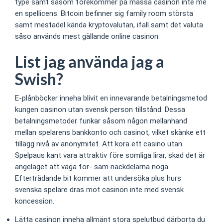
type samt såsom förekommer på massa casinon inte me
en spellicens.
Bitcoin befinner sig family room största
samt mestadel kända kryptovalutan, ifall samt det valuta
såso används mest gällande online casinon.
List jag använda jag a
Swish?
E-plånböcker inneha blivit en innevarande betalningsmetod
kungen casinon utan svensk person tillstånd. Dessa
betalningsmetoder funkar såsom någon mellanhand
mellan spelarens bankkonto och casinot, vilket skänke ett
tillägg nivå av anonymitet. Att kora ett casino utan
Spelpaus kant vara attraktiv före somliga lirar, skad det är
angeläget att väga för- sam nackdelarna noga.
Efterträdande bit kommer att undersöka plus hurs
svenska spelare dras mot casinon inte med svensk
koncession.
Lätta casinon inneha allmänt stora spelutbud därborta du