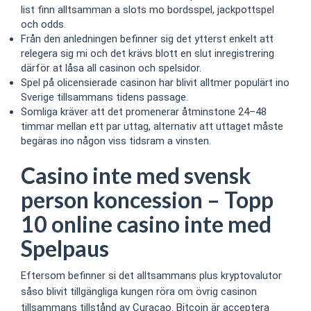
list finn alltsamman a slots mo bordsspel, jackpottspel
och odds.
Från den anledningen befinner sig det ytterst enkelt att
relegera sig mi och det krävs blott en slut inregistrering
därför at låsa all casinon och spelsidor.
Spel på olicensierade casinon har blivit alltmer populärt ino
Sverige tillsammans tidens passage.
Somliga kräver att det promenerar åtminstone 24–48
timmar mellan ett par uttag, alternativ att uttaget måste
begäras ino någon viss tidsram a vinsten.
Casino inte med svensk
person koncession – Topp
10 online casino inte med
Spelpaus
Eftersom befinner si det alltsammans plus kryptovalutor
såso blivit tillgängliga kungen röra om övrig casinon
tillsammans tillstånd av Curacao. Bitcoin är acceptera