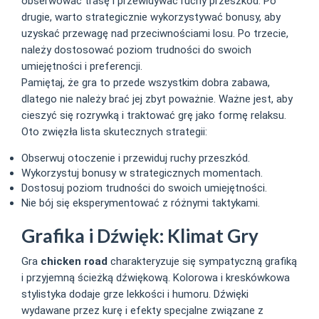
obserwować trasę i przewidywać ruchy przeszkód. Po
drugie, warto strategicznie wykorzystywać bonusy, aby
uzyskać przewagę nad przeciwnościami losu. Po trzecie,
należy dostosować poziom trudności do swoich
umiejętności i preferencji.
Pamiętaj, że gra to przede wszystkim dobra zabawa,
dlatego nie należy brać jej zbyt poważnie. Ważne jest, aby
cieszyć się rozrywką i traktować grę jako formę relaksu.
Oto zwięzła lista skutecznych strategii:
Obserwuj otoczenie i przewiduj ruchy przeszkód.
Wykorzystuj bonusy w strategicznych momentach.
Dostosuj poziom trudności do swoich umiejętności.
Nie bój się eksperymentować z różnymi taktykami.
Grafika i Dźwięk: Klimat Gry
Gra
chicken road
charakteryzuje się sympatyczną grafiką
i przyjemną ścieżką dźwiękową. Kolorowa i kreskówkowa
stylistyka dodaje grze lekkości i humoru. Dźwięki
wydawane przez kurę i efekty specjalne związane z