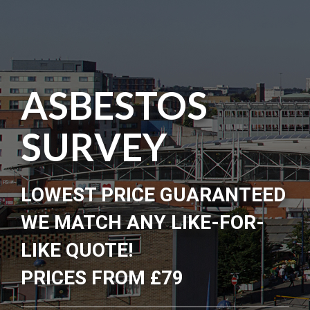
ASBESTOS
SURVEY
LOWEST PRICE GUARANTEED
WE MATCH ANY LIKE-FOR-
LIKE QUOTE!
PRICES FROM £79