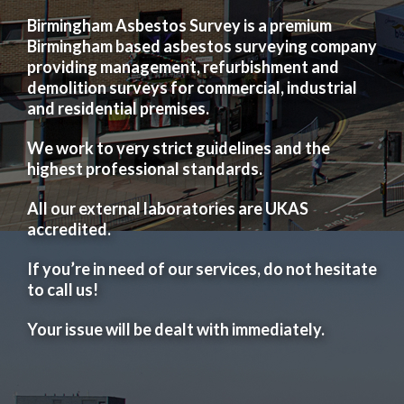
Birmingham Asbestos Survey is a premium
Birmingham based asbestos surveying company
providing management, refurbishment and
demolition surveys for commercial, industrial
and residential premises.
We work to very strict guidelines and the
highest professional standards.
All our external laboratories are UKAS
accredited.
If you’re in need of our services, do not hesitate
to call us!
Your issue will be dealt with immediately.