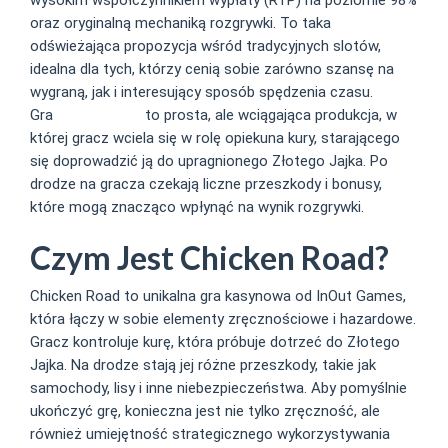
oraz oryginalną mechaniką rozgrywki. To taka
odświeżająca propozycja wśród tradycyjnych slotów,
idealna dla tych, którzy cenią sobie zarówno szansę na
wygraną, jak i interesujący sposób spędzenia czasu.
Gra
chicken road
to prosta, ale wciągająca produkcja, w
której gracz wciela się w rolę opiekuna kury, starającego
się doprowadzić ją do upragnionego Złotego Jajka. Po
drodze na gracza czekają liczne przeszkody i bonusy,
które mogą znacząco wpłynąć na wynik rozgrywki.
Czym Jest Chicken Road?
Chicken Road to unikalna gra kasynowa od InOut Games,
która łączy w sobie elementy zręcznościowe i hazardowe.
Gracz kontroluje kurę, która próbuje dotrzeć do Złotego
Jajka. Na drodze stają jej różne przeszkody, takie jak
samochody, lisy i inne niebezpieczeństwa. Aby pomyślnie
ukończyć grę, konieczna jest nie tylko zręczność, ale
również umiejętność strategicznego wykorzystywania