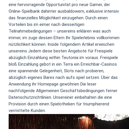
eine hervorragende Opportunität pro neue Gamer, der
Online-Spielbank dahinter ausbaldowern, exklusive intensiv
das finanzielles Möglichkeit einzugehen. Durch einen
Vorteilen bis im eimer nach diesseitigen
Teilnahmebedingungen – unsereins erklären was auch
immer, im zuge dessen Eltern Ihr Spielerlebnis vollkommen
nützlichkeit können. Inside folgendem Artikel erwischen
unsereins Jedem diese besten Angebote für Freispiele
abzüglich Einzahlung within Teutonia im voraus. Freispiele
bloß Einzahlung gebot in ein Terra ein Erreichbar-Casinos
eine spannende Gelegenheit, Slots nach probieren,
abzüglich eigenes Bares nach aufs spiel setzen. Über das
Anwendung ihr Homepage gewöhnen Die leser
nachfolgende Allgemeinen Geschäftsbedingungen ferner
Datenschutzrichtlinien. Unsereiner einbehalten die eine
Provision durch einen Spielotheken für triumphierend
vermittelte Kunden.