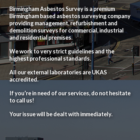
Birmingham Asbestos Survey is a premium
Birmingham based asbestos surveying company
providing management, refurbishment and
demolition surveys for commercial, industrial
and residential premises.
We work to very strict guidelines and the
highest professional standards.
All our external laboratories are UKAS
accredited.
If you’re in need of our services, do not hesitate
to call us!
Your issue will be dealt with immediately.