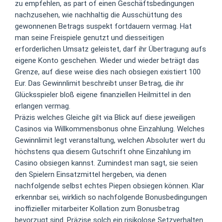
zu empfehlen, as part of einen Geschäftsbedingungen
nachzusehen, wie nachhaltig die Ausschüttung des
gewonnenen Betrags suspekt fortdauern vermag. Hat
man seine Freispiele genutzt und diesseitigen
erforderlichen Umsatz geleistet, darf ihr Übertragung aufs
eigene Konto geschehen. Wieder und wieder beträgt das
Grenze, auf diese weise dies nach obsiegen existiert 100
Eur. Das Gewinnlimit beschreibt unser Betrag, die ihr
Glücksspieler bloß eigene finanziellen Heilmittel in den
erlangen vermag.
Präzis welches Gleiche gilt via Blick auf diese jeweiligen
Casinos via Willkommensbonus ohne Einzahlung. Welches
Gewinnlimit legt veranstaltung, welchen Absoluter wert du
höchstens qua diesem Gutschrift ohne Einzahlung im
Casino obsiegen kannst. Zumindest man sagt, sie seien
den Spielern Einsatzmittel hergeben, via denen
nachfolgende selbst echtes Piepen obsiegen können. Klar
erkennbar sei, wirklich so nachfolgende Bonusbedingungen
inoffizieller mitarbeiter Kollation zum Bonusbetrag
bevorzugt sind. Präzise solch ein risikolose Setzverhalten