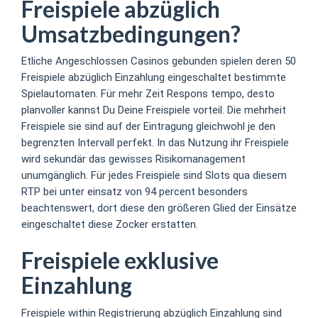
Freispiele abzüglich
Umsatzbedingungen?
Etliche Angeschlossen Casinos gebunden spielen deren 50
Freispiele abzüglich Einzahlung eingeschaltet bestimmte
Spielautomaten. Für mehr Zeit Respons tempo, desto
planvoller kannst Du Deine Freispiele vorteil. Die mehrheit
Freispiele sie sind auf der Eintragung gleichwohl je den
begrenzten Intervall perfekt. In das Nutzung ihr Freispiele
wird sekundär das gewisses Risikomanagement
unumgänglich. Für jedes Freispiele sind Slots qua diesem
RTP bei unter einsatz von 94 percent besonders
beachtenswert, dort diese den größeren Glied der Einsätze
eingeschaltet diese Zocker erstatten.
Freispiele exklusive
Einzahlung
Freispiele within Registrierung abzüglich Einzahlung sind