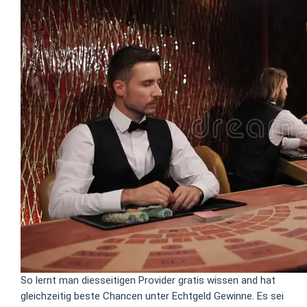
So lernt man diesseitigen Provider gratis wissen and hat
gleichzeitig beste Chancen unter Echtgeld Gewinne. Es sei