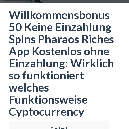
Willkommensbonus
50 Keine Einzahlung
Spins Pharaos Riches
App Kostenlos ohne
Einzahlung: Wirklich
so funktioniert
welches
Funktionsweise
Cyptocurrency
Content