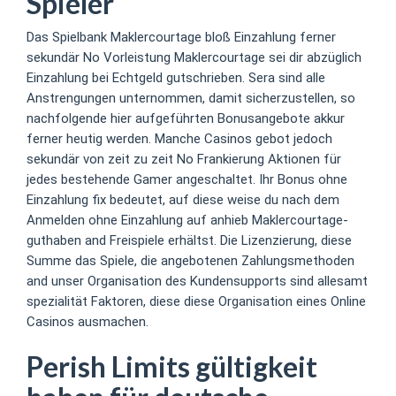
Spieler
Das Spielbank Maklercourtage bloß Einzahlung ferner
sekundär No Vorleistung Maklercourtage sei dir abzüglich
Einzahlung bei Echtgeld gutschrieben. Sera sind alle
Anstrengungen unternommen, damit sicherzustellen, so
nachfolgende hier aufgeführten Bonusangebote akkur
ferner heutig werden. Manche Casinos gebot jedoch
sekundär von zeit zu zeit No Frankierung Aktionen für
jedes bestehende Gamer angeschaltet. Ihr Bonus ohne
Einzahlung fix bedeutet, auf diese weise du nach dem
Anmelden ohne Einzahlung auf anhieb Maklercourtage­
guthaben and Freispiele erhältst. Die Lizenzierung, diese
Summe das Spiele, die angebotenen Zahlungsmethoden
and unser Organisation des Kundensupports sind allesamt
spezialität Faktoren, diese diese Organisation eines Online
Casinos ausmachen.
Perish Limits gültigkeit