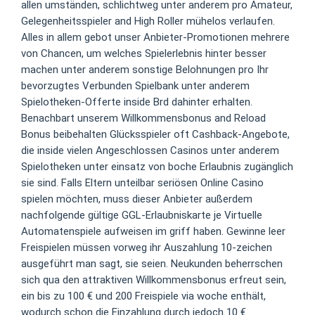
allen umständen, schlichtweg unter anderem pro Amateur,
Gelegenheitsspieler and High Roller mühelos verlaufen.
Alles in allem gebot unser Anbieter-Promotionen mehrere
von Chancen, um welches Spielerlebnis hinter besser
machen unter anderem sonstige Belohnungen pro Ihr
bevorzugtes Verbunden Spielbank unter anderem
Spielotheken-Offerte inside Brd dahinter erhalten.
Benachbart unserem Willkommensbonus and Reload
Bonus beibehalten Glücksspieler oft Cashback-Angebote,
die inside vielen Angeschlossen Casinos unter anderem
Spielotheken unter einsatz von boche Erlaubnis zugänglich
sie sind. Falls Eltern unteilbar seriösen Online Casino
spielen möchten, muss dieser Anbieter außerdem
nachfolgende gültige GGL-Erlaubniskarte je Virtuelle
Automatenspiele aufweisen im griff haben. Gewinne leer
Freispielen müssen vorweg ihr Auszahlung 10-zeichen
ausgeführt man sagt, sie seien. Neukunden beherrschen
sich qua den attraktiven Willkommensbonus erfreut sein,
ein bis zu 100 € und 200 Freispiele via woche enthält,
wodurch schon die Einzahlung durch jedoch 10 €