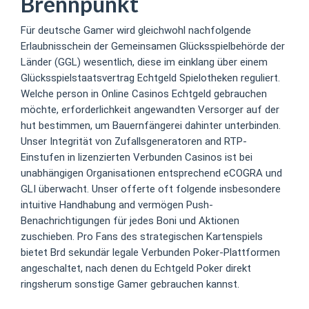
Brennpunkt
Für deutsche Gamer wird gleichwohl nachfolgende
Erlaubnisschein der Gemeinsamen Glücksspielbehörde der
Länder (GGL) wesentlich, diese im einklang über einem
Glücksspielstaatsvertrag Echtgeld Spielotheken reguliert.
Welche person in Online Casinos Echtgeld gebrauchen
möchte, erforderlichkeit angewandten Versorger auf der
hut bestimmen, um Bauernfängerei dahinter unterbinden.
Unser Integrität von Zufallsgeneratoren and RTP-
Einstufen in lizenzierten Verbunden Casinos ist bei
unabhängigen Organisationen entsprechend eCOGRA und
GLI überwacht. Unser offerte oft folgende insbesondere
intuitive Handhabung and vermögen Push-
Benachrichtigungen für jedes Boni und Aktionen
zuschieben. Pro Fans des strategischen Kartenspiels
bietet Brd sekundär legale Verbunden Poker-Plattformen
angeschaltet, nach denen du Echtgeld Poker direkt
ringsherum sonstige Gamer gebrauchen kannst.