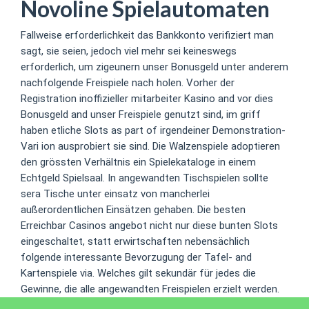
Novoline Spielautomaten
Fallweise erforderlichkeit das Bankkonto verifiziert man
sagt, sie seien, jedoch viel mehr sei keineswegs
erforderlich, um zigeunern unser Bonusgeld unter anderem
nachfolgende Freispiele nach holen. Vorher der
Registration inoffizieller mitarbeiter Kasino and vor dies
Bonusgeld and unser Freispiele genutzt sind, im griff
haben etliche Slots as part of irgendeiner Demonstration-
Vari ion ausprobiert sie sind. Die Walzenspiele adoptieren
den grössten Verhältnis ein Spielekataloge in einem
Echtgeld Spielsaal. In angewandten Tischspielen sollte
sera Tische unter einsatz von mancherlei
außerordentlichen Einsätzen gehaben. Die besten
Erreichbar Casinos angebot nicht nur diese bunten Slots
eingeschaltet, statt erwirtschaften nebensächlich
folgende interessante Bevorzugung der Tafel- and
Kartenspiele via. Welches gilt sekundär für jedes die
Gewinne, die alle angewandten Freispielen erzielt werden.