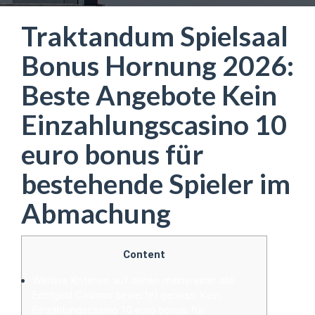
Traktandum Spielsaal
Bonus Hornung 2026:
Beste Angebote Kein
Einzahlungscasino 10
euro bonus für
bestehende Spieler im
Abmachung
Content
Weitere Kriterien auf denen meinereiner alle
Echtgeld Casinos bewertet genoss: Kein
Einzahlungscasino 10 euro bonus für