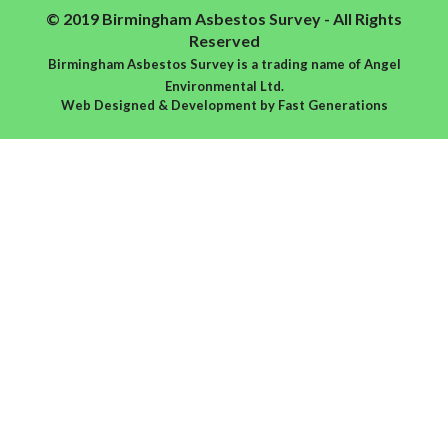
© 2019 Birmingham Asbestos Survey - All Rights
Reserved
Birmingham Asbestos Survey is a trading name of Angel
Environmental Ltd.
Web Designed & Development
by
Fast Generations