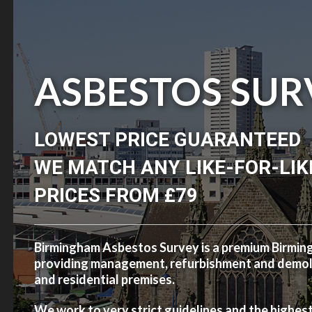
ASBESTOS SUR
LOWEST PRICE GUARANTEED
WE MATCH ANY LIKE-FOR-LIK
PRICES FROM £79
Birmingham Asbestos Survey is a premium Birmi
providing management, refurbishment and demolit
and residential premises.
We work to very strict guidelines and the highes