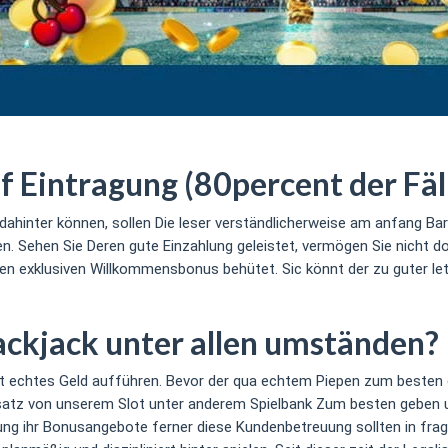
f Eintragung (80percent der Fäl
ahinter können, sollen Die leser verständlicherweise am anfang Bar
len. Sehen Sie Deren gute Einzahlung geleistet, vermögen Sie nicht d
en exklusiven Willkommensbonus behütet. Sic könnt der zu guter letz
lackjack unter allen umständen?
t echtes Geld aufführen. Bevor der qua echtem Piepen zum besten g
atz von unserem Slot unter anderem Spielbank Zum besten geben u
ung ihr Bonusangebote ferner diese Kundenbetreuung sollten in frag