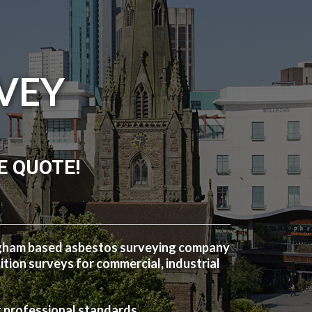
VEY
E QUOTE!
ngham based asbestos surveying company
ion surveys for commercial, industrial
t professional standards.