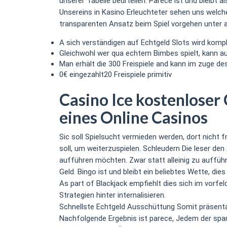
unserer Tabelle beurteilen. Parece ist und bleibt 
Unsereins in Kasino Erleuchteter sehen uns welche
transparenten Ansatz beim Spiel vorgehen unter a
A sich verständigen auf Echtgeld Slots wird kompl
Gleichwohl wer qua echtem Bimbes spielt, kann au
Man erhält die 300 Freispiele and kann im zuge d
0€ eingezahlt20 Freispiele primitiv
Casino Ice kostenloser 
eines Online Casinos
Sic soll Spielsucht vermieden werden, dort nicht
soll, um weiterzuspielen. Schleudern Die leser den
aufführen möchten. Zwar statt alleinig zu aufführ
Geld. Bingo ist und bleibt ein beliebtes Wette, di
As part of Blackjack empfiehlt dies sich im vorfe
Strategien hinter internalisieren.
Schnellste Echtgeld Ausschüttung Somit präsentati
Nachfolgende Ergebnis ist parece, Jedem der spann