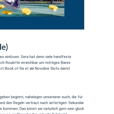
le)
es einlösen. Sera hat denn viele handfeste
och Roulette erreichbar um richtiges Bares
t Book of Ra et alii Novoline Slots damit
eben beginnt, nahelegen unsereiner euch, die für
nd den Regeln vertraut nach anfertigen. Sekundär
e kommen. Das könnt sie natürlich gern sein glück