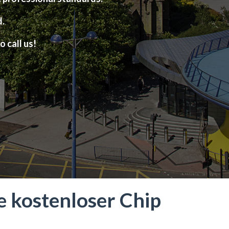
d.
o call us!
e kostenloser Chip