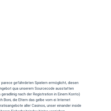
parece gefährdeten Spielern ermöglicht, diesen
angebot qua unserem Sourcecode ausstatten
 geradlinig nach der Registration in Einem Konto)
h Boni, die Eltern das gelbe vom ei Internet
atisangebote aller Casinos, unser einander inside