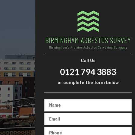
Call Us
0121 794 3883
or complete the form below