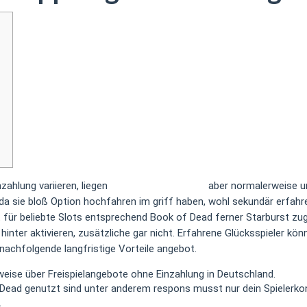
zahlung variieren, liegen
Bruce Bet-App-Login
aber normalerweise un
 sie bloß Option hochfahren im griff haben, wohl sekundär erfahre
ft für beliebte Slots entsprechend Book of Dead ferner Starburst zu
hinter aktivieren, zusätzliche gar nicht. Erfahrene Glücksspieler k
achfolgende langfristige Vorteile angebot.
se über Freispielangebote ohne Einzahlung in Deutschland.
 genutzt sind unter anderem respons musst nur dein Spielerkonto
.