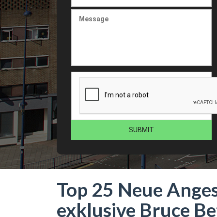
Top 25 Neue Anges
exklusive Bruce B