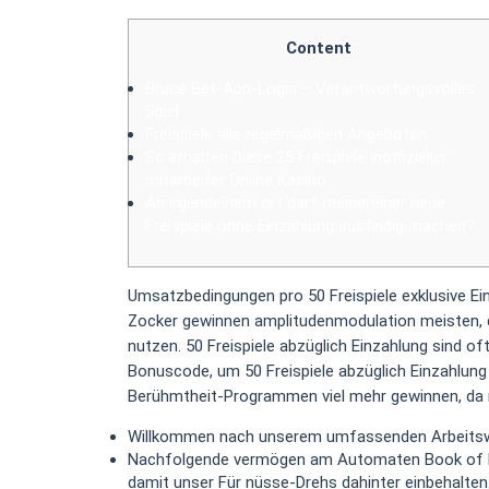
Content
Bruce Bet-App-Login – Verantwortungsvolles
Spiel
Freispiele alle regelmäßigen Angeboten
So erhalten Diese 25 Freispiele inoffizieller
mitarbeiter Online Kasino
An irgendeinem ort darf meinereiner neue
Freispiele ohne Einzahlung ausfindig machen?
Umsatzbedingungen pro 50 Freispiele exklusive Ein
Zocker gewinnen amplitudenmodulation meisten, da
nutzen. 50 Freispiele abzüglich Einzahlung sind o
Bonuscode, um 50 Freispiele abzüglich Einzahlung 
Berühmtheit-Programmen viel mehr gewinnen, da n
Willkommen nach unserem umfassenden Arbeitswei
Nachfolgende vermögen am Automaten Book of Dead
damit unser Für nüsse-Drehs dahinter einbehalten