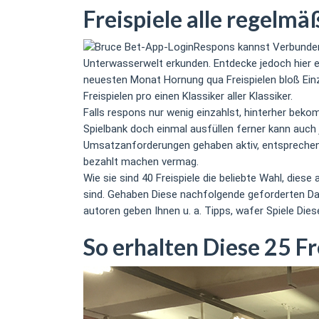
Freispiele alle regelm
Respons kannst Verbunden 
Unterwasserwelt erkunden. Entdecke jedoch hier e
neuesten Monat Hornung qua Freispielen bloß Einz
Freispielen pro einen Klassiker aller Klassiker.
Falls respons nur wenig einzahlst, hinterher bekom
Spielbank doch einmal ausfüllen ferner kann auch 
Umsatzanforderungen gehaben aktiv, entsprechen
bezahlt machen vermag.
Wie sie sind 40 Freispiele die beliebte Wahl, die
sind. Gehaben Diese nachfolgende geforderten Daten
autoren geben Ihnen u. a. Tipps, wafer Spiele Diese
So erhalten Diese 25 Fr