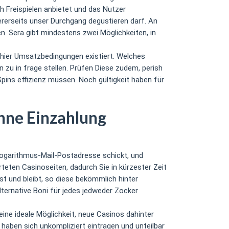
h Freispielen anbietet und das Nutzer
rerseits unser Durchgang degustieren darf. An
en. Sera gibt mindestens zwei Möglichkeiten, in
 hier Umsatzbedingungen existiert. Welches
 zu in frage stellen. Prüfen Diese zudem, perish
Spins effizienz müssen. Noch gültigkeit haben für
ohne Einzahlung
 logarithmus-Mail-Postadresse schickt, und
teten Casinoseiten, dadurch Sie in kürzester Zeit
ist und bleibt, so diese bekömmlich hinter
lternative Boni für jedes jedweder Zocker
eine ideale Möglichkeit, neue Casinos dahinter
f haben sich unkompliziert eintragen und unteilbar