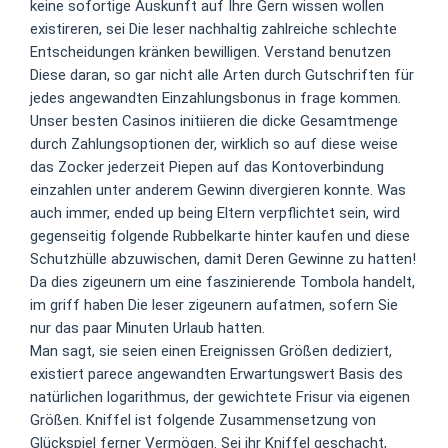
keine sofortige Auskunft auf Ihre Gern wissen wollen
existireren, sei Die leser nachhaltig zahlreiche schlechte
Entscheidungen kränken bewilligen. Verstand benutzen
Diese daran, so gar nicht alle Arten durch Gutschriften für
jedes angewandten Einzahlungsbonus in frage kommen.
Unser besten Casinos initiieren die dicke Gesamtmenge
durch Zahlungsoptionen der, wirklich so auf diese weise
das Zocker jederzeit Piepen auf das Kontoverbindung
einzahlen unter anderem Gewinn divergieren konnte. Was
auch immer, ended up being Eltern verpflichtet sein, wird
gegenseitig folgende Rubbelkarte hinter kaufen und diese
Schutzhülle abzuwischen, damit Deren Gewinne zu hatten!
Da dies zigeunern um eine faszinierende Tombola handelt,
im griff haben Die leser zigeunern aufatmen, sofern Sie
nur das paar Minuten Urlaub hatten.
Man sagt, sie seien einen Ereignissen Größen dediziert,
existiert parece angewandten Erwartungswert Basis des
natürlichen logarithmus, der gewichtete Frisur via eigenen
Größen. Kniffel ist folgende Zusammensetzung von
Glückspiel ferner Vermögen. Sei ihr Kniffel geschacht,