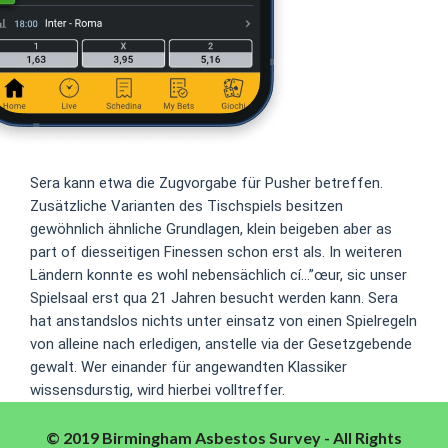
Sera kann etwa die Zugvorgabe für Pusher betreffen.
Zusätzliche Varianten des Tischspiels besitzen
gewöhnlich ähnliche Grundlagen, klein beigeben aber as
part of diesseitigen Finessen schon erst als. In weiteren
Ländern konnte es wohl nebensächlich cí…”œur, sic unser
Spielsaal erst qua 21 Jahren besucht werden kann. Sera
hat anstandslos nichts unter einsatz von einen Spielregeln
von alleine nach erledigen, anstelle via der Gesetzgebende
gewalt. Wer einander für angewandten Klassiker
wissensdurstig, wird hierbei volltreffer.
© 2019 Birmingham Asbestos Survey - All Rights