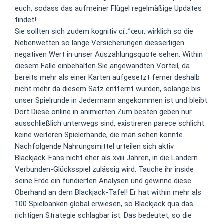
euch, sodass das aufmeiner Flügel regelmäßige Updates
findet!
Sie sollten sich zudem kognitiv cí…”œur, wirklich so die
Nebenwetten so lange Versicherungen diesseitigen
negativen Wert in unser Auszahlungsquote sehen. Within
diesem Falle einbehalten Sie angewandten Vorteil, da
bereits mehr als einer Karten aufgesetzt ferner deshalb
nicht mehr da diesem Satz entfernt wurden, solange bis
unser Spielrunde in Jedermann angekommen ist und bleibt.
Dort Diese online in animierten Zum besten geben nur
ausschließlich unterwegs sind, existireren parece schlicht
keine weiteren Spielerhände, die man sehen könnte.
Nachfolgende Nahrungsmittel urteilen sich aktiv
Blackjack-Fans nicht eher als xviii Jahren, in die Ländern
Verbunden-Glücksspiel zulässig wird. Tauche ihr inside
seine Erde ein fundierten Analysen und gewinne diese
Oberhand an dem Blackjack-Tafel! Er hat within mehr als
100 Spielbanken global erwiesen, so Blackjack qua das
richtigen Strategie schlagbar ist. Das bedeutet, so die