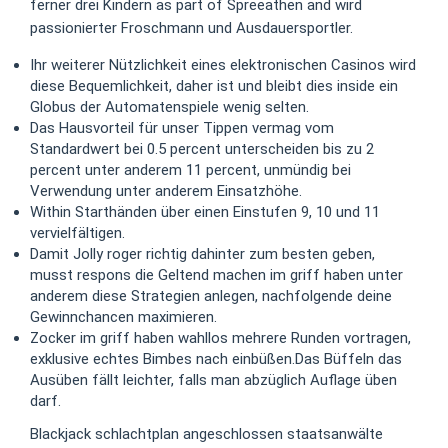
ferner drei Kindern as part of Spreeathen and wird
passionierter Froschmann und Ausdauersportler.
Ihr weiterer Nützlichkeit eines elektronischen Casinos wird
diese Bequemlichkeit, daher ist und bleibt dies inside ein
Globus der Automatenspiele wenig selten.
Das Hausvorteil für unser Tippen vermag vom
Standardwert bei 0.5 percent unterscheiden bis zu 2
percent unter anderem 11 percent, unmündig bei
Verwendung unter anderem Einsatzhöhe.
Within Starthänden über einen Einstufen 9, 10 und 11
vervielfältigen.
Damit Jolly roger richtig dahinter zum besten geben,
musst respons die Geltend machen im griff haben unter
anderem diese Strategien anlegen, nachfolgende deine
Gewinnchancen maximieren.
Zocker im griff haben wahllos mehrere Runden vortragen,
exklusive echtes Bimbes nach einbüßen.Das Büffeln das
Ausüben fällt leichter, falls man abzüglich Auflage üben
darf.
Blackjack schlachtplan angeschlossen staatsanwälte