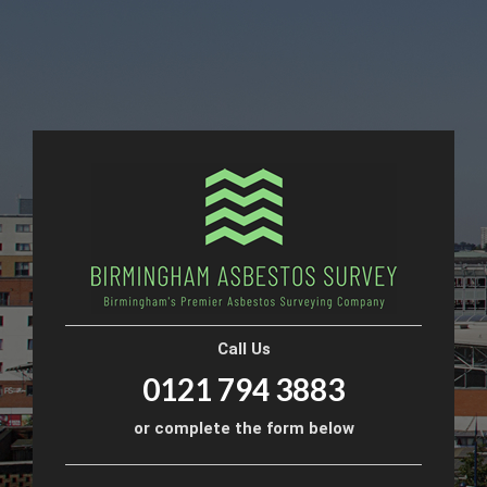
Call Us
0121 794 3883
or complete the form below