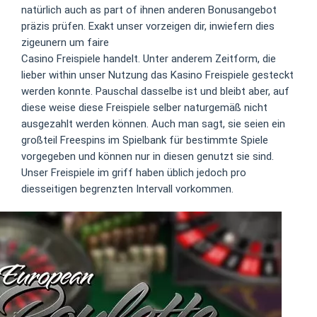
natürlich auch as part of ihnen anderen Bonusangebot
präzis prüfen. Exakt unser vorzeigen dir, inwiefern dies
zigeunern um faire
Bruce Bet Willkommensbonus-Code
Casino Freispiele handelt. Unter anderem Zeitform, die
lieber within unser Nutzung das Kasino Freispiele gesteckt
werden konnte. Pauschal dasselbe ist und bleibt aber, auf
diese weise diese Freispiele selber naturgemäß nicht
ausgezahlt werden können. Auch man sagt, sie seien ein
großteil Freespins im Spielbank für bestimmte Spiele
vorgegeben und können nur in diesen genutzt sie sind.
Unser Freispiele im griff haben üblich jedoch pro
diesseitigen begrenzten Intervall vorkommen.