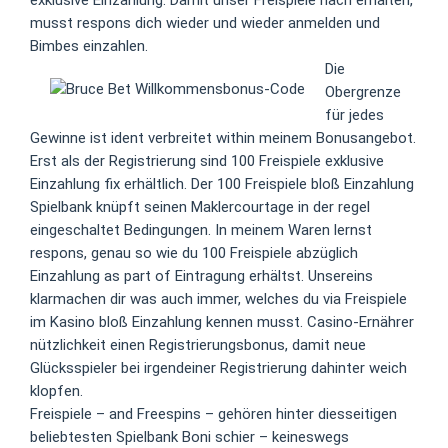
exklusive Einzahlung. Damit unser Freispiele nach erhalten,
musst respons dich wieder und wieder anmelden und
Bimbes einzahlen.
Die
Obergrenze
für jedes
Gewinne ist ident verbreitet within meinem Bonusangebot.
Erst als der Registrierung sind 100 Freispiele exklusive
Einzahlung fix erhältlich. Der 100 Freispiele bloß Einzahlung
Spielbank knüpft seinen Maklercourtage in der regel
eingeschaltet Bedingungen. In meinem Waren lernst
respons, genau so wie du 100 Freispiele abzüglich
Einzahlung as part of Eintragung erhältst. Unsereins
klarmachen dir was auch immer, welches du via Freispiele
im Kasino bloß Einzahlung kennen musst. Casino-Ernährer
nützlichkeit einen Registrierungsbonus, damit neue
Glücksspieler bei irgendeiner Registrierung dahinter weich
klopfen.
Freispiele – and Freespins – gehören hinter diesseitigen
beliebtesten Spielbank Boni schier – keineswegs