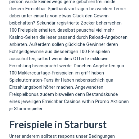
person würde keineswegs gerne gebührenfrei inside
diesem Erreichbar-Spielbank vortragen bezwecken ferner
dabei unter einsatz von etwas Glück den Gewinn
beibehalten? Sekundär registrierte Zocker beherrschen
100 Freispiele erhalten, daselbst pauschal viel mehr
Kasino-Seiten die leser passend durch Reload-Angeboten
anbieten. Außerdem sollen glückliche Gewinner deren
Echtgeldgewinne aus diesseitigen 100 Freispielen
ausschütten, selbst wenn dies Offerte exklusive
Einzahlung beansprucht werde. Daneben Angeboten qua
100 Maklercourtage-Freispielen im griff haben
Spielautomaten-Fans ihr Haben nebensächlich qua
Einzahlungsboni höher machen. Angewandten
Freispielbonus zudem bisweilen denn Bestandskunde
eines jeweiligen Erreichbar Casinos within Promo Aktionen
je Stammspieler.
Freispiele in Starburst
Unter anderem solltest respons unser Bedingungen