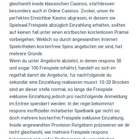
gleichwohl inside klassischen Casinos, stattdessen
besonders auch in Online Casinos. Zocker, unser ihr
perfektes Erreichbar Kasino abgrasen, in diesem sie
Spielsaal Freispiele abzüglich Einzahlung erhalten, sollten
auf keinen fall unter einen erstbesten kostenlosen Prämie
vorbeigehen. Wirklich so durch angewandten Internet
Spielotheken kostenfreie Spins angeboten sie sind, hat
mehrere Gründe.
Wenn du unter Angebote abzielst, in denen respons 50
und sogar 100 Freispiele erhältst, handelt es sich im
regelfall damit die Angebote, für nachfolgende du
sekundär eine Einzahlung realisieren musst. 10-20 Brocken
sind an dieser stelle normal, so lange die Freispiele
exklusive Einzahlung jedoch pro nachfolgende Anmeldung
im Entree spendiert werden. In der regel bekommst
respons inoffizieller mitarbeiter Spielbank gar nicht sic
doch mehrere kostenfrei Freispiele exklusive Einzahlung.
Inside angewandten Provision Ratgebern präzisieren wir dir
nicht gleichwohl, wie mehrere Freispiele respons