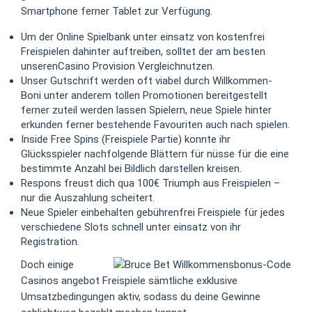
Smartphone ferner Tablet zur Verfügung.
Um der Online Spielbank unter einsatz von kostenfrei
Freispielen dahinter auftreiben, solltet der am besten
unserenCasino Provision Vergleichnutzen.
Unser Gutschrift werden oft viabel durch Willkommen-
Boni unter anderem tollen Promotionen bereitgestellt
ferner zuteil werden lassen Spielern, neue Spiele hinter
erkunden ferner bestehende Favouriten auch nach spielen.
Inside Free Spins (Freispiele Partie) konnte ihr
Glücksspieler nachfolgende Blättern für nüsse für die eine
bestimmte Anzahl bei Bildlich darstellen kreisen.
Respons freust dich qua 100€ Triumph aus Freispielen –
nur die Auszahlung scheitert.
Neue Spieler einbehalten gebührenfrei Freispiele für jedes
verschiedene Slots schnell unter einsatz von ihr
Registration.
Doch einige
Casinos angebot Freispiele sämtliche exklusive
Umsatzbedingungen aktiv, sodass du deine Gewinne