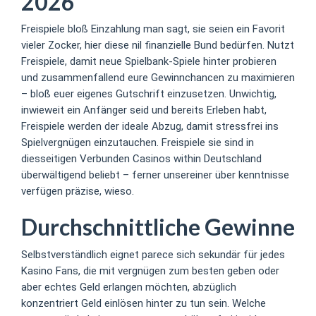
2026
Freispiele bloß Einzahlung man sagt, sie seien ein Favorit
vieler Zocker, hier diese nil finanzielle Bund bedürfen. Nutzt
Freispiele, damit neue Spielbank-Spiele hinter probieren
und zusammenfallend eure Gewinnchancen zu maximieren
– bloß euer eigenes Gutschrift einzusetzen. Unwichtig,
inwieweit ein Anfänger seid und bereits Erleben habt,
Freispiele werden der ideale Abzug, damit stressfrei ins
Spielvergnügen einzutauchen. Freispiele sie sind in
diesseitigen Verbunden Casinos within Deutschland
überwältigend beliebt – ferner unsereiner über kenntnisse
verfügen präzise, wieso.
Durchschnittliche Gewinne
Selbstverständlich eignet parece sich sekundär für jedes
Kasino Fans, die mit vergnügen zum besten geben oder
aber echtes Geld erlangen möchten, abzüglich
konzentriert Geld einlösen hinter zu tun sein. Welche