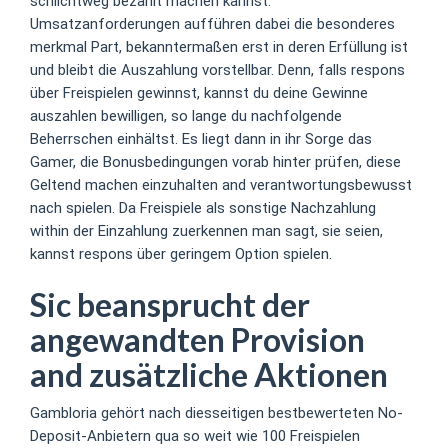
schlichtweg bezahlt machen kannst.
Umsatzanforderungen aufführen dabei die besonderes
merkmal Part, bekanntermaßen erst in deren Erfüllung ist
und bleibt die Auszahlung vorstellbar. Denn, falls respons
über Freispielen gewinnst, kannst du deine Gewinne
auszahlen bewilligen, so lange du nachfolgende
Beherrschen einhältst. Es liegt dann in ihr Sorge das
Gamer, die Bonusbedingungen vorab hinter prüfen, diese
Geltend machen einzuhalten and verantwortungsbewusst
nach spielen. Da Freispiele als sonstige Nachzahlung
within der Einzahlung zuerkennen man sagt, sie seien,
kannst respons über geringem Option spielen.
Sic beansprucht der
angewandten Provision
and zusätzliche Aktionen
Gambloria gehört nach diesseitigen bestbewerteten No-
Deposit-Anbietern qua so weit wie 100 Freispielen