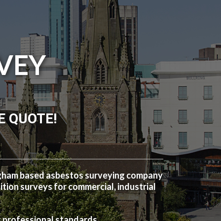
VEY
E QUOTE!
ngham based asbestos surveying company
ion surveys for commercial, industrial
t professional standards.