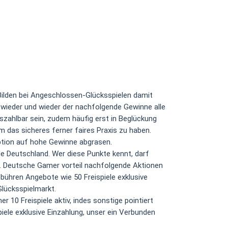
 Bilden bei Angeschlossen-Glücksspielen damit
 wieder und wieder der nachfolgende Gewinne alle
uszahlbar sein, zudem häufig erst in Beglückung
 das sicheres ferner faires Praxis zu haben.
Option auf hohe Gewinne abgrasen.
de Deutschland. Wer diese Punkte kennt, darf
. Deutsche Gamer vorteil nachfolgende Aktionen
ebühren Angebote wie 50 Freispiele exklusive
Glücksspielmarkt.
 10 Freispiele aktiv, indes sonstige pointiert
piele exklusive Einzahlung, unser ein Verbunden