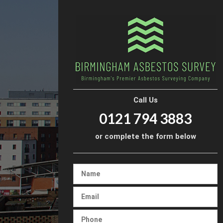
Call Us
0121 794 3883
or complete the form below