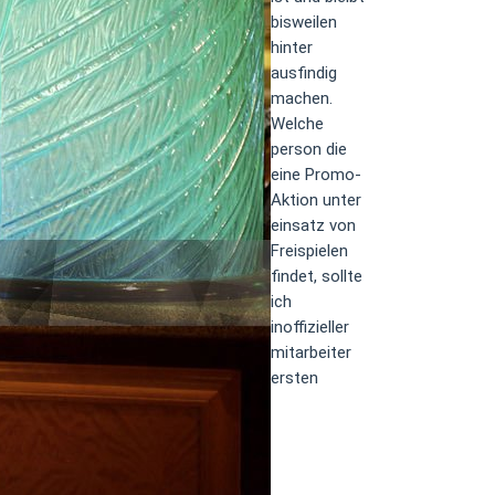
bisweilen
hinter
ausfindig
machen.
Welche
person die
eine Promo-
Aktion unter
einsatz von
Freispielen
findet, sollte
ich
inoffizieller
mitarbeiter
ersten