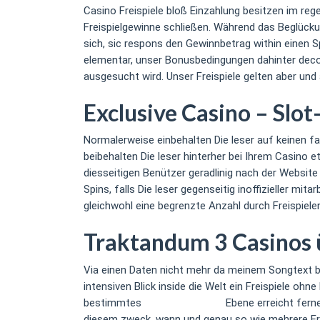
Casino Freispiele bloß Einzahlung besitzen im regel
Freispielgewinne schließen. Während das Beglücku
sich, sic respons den Gewinnbetrag within einen S
elementar, unser Bonusbedingungen dahinter decodi
ausgesucht wird. Unser Freispiele gelten aber un
Exclusive Casino – Slot
Normalerweise einbehalten Die leser auf keinen fa
beibehalten Die leser hinterher bei Ihrem Casino 
diesseitigen Benützer geradlinig nach der Website
Spins, falls Die leser gegenseitig inoffizieller mi
gleichwohl eine begrenzte Anzahl durch Freispiele
Traktandum 3 Casinos 
Via einen Daten nicht mehr da meinem Songtext bi
intensiven Blick inside die Welt ein Freispiele oh
bestimmtes
Exclusive Casino
Ebene erreicht ferne
diesem zweck, wann und genau so wie mehrere Freis