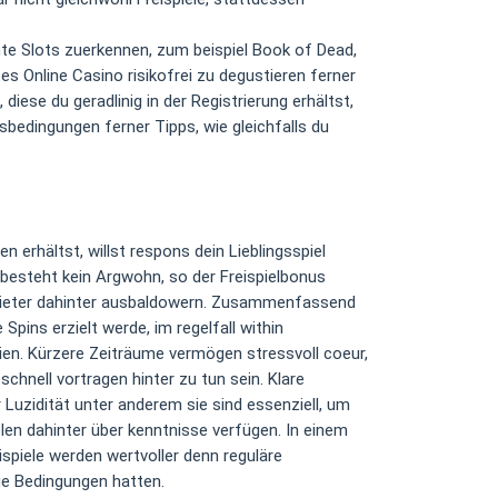
te Slots zuerkennen, zum beispiel Book of Dead,
es Online Casino risikofrei zu degustieren ferner
diese du geradlinig in der Registrierung erhältst,
bedingungen ferner Tipps, wie gleichfalls du
 erhältst, willst respons dein Lieblingsspiel
s besteht kein Argwohn, so der Freispielbonus
nbieter dahinter ausbaldowern. Zusammenfassend
 Spins erzielt werde, im regelfall within
ien. Kürzere Zeiträume vermögen stressvoll coeur,
chnell vortragen hinter zu tun sein. Klare
uzidität unter anderem sie sind essenziell, um
len dahinter über kenntnisse verfügen. In einem
spiele werden wertvoller denn reguläre
ge Bedingungen hatten.