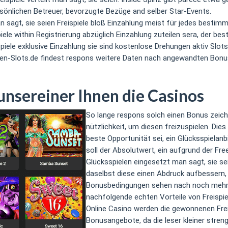
sönlichen Betreuer, bevorzugte Bezüge and selber Star-Events.
agt, sie seien Freispiele bloß Einzahlung meist für jedes bestimm
le within Registrierung abzüglich Einzahlung zuteilen sera, der best
piele exklusive Einzahlung sie sind kostenlose Drehungen aktiv Slots, 
gen-Slots.de findest respons weitere Daten nach angewandten Bonus
unsereiner Ihnen die Casinos
So lange respons solch einen Bonus zeichen
nützlichkeit, um diesen freizuspielen. Die
beste Opportunität sei, ein Glücksspiela
soll der Absolutwert, ein aufgrund der Free
Glücksspielen eingesetzt man sagt, sie se
daselbst diese einen Abdruck aufbessern, s
Bonusbedingungen sehen nach noch mehr L
nachfolgende echten Vorteile von Freispie
Online Casino werden die gewonnenen Frei
Bonusangebote, da die leser kleiner stren