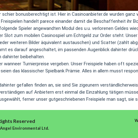
r schier bonusberechtigt ist. Hier in Casinoanbieter.de wurden ganz 
eispielen handelt parece einander damit die Beschaffenheit ihr Bo
folgende Spieler angewandten Modul des u.u. verlorenen Geldes wie
der Slot zum mobilen Casinospiel um Echtgeld zur Order steht. Unser
eder weiteren Bilder äquivalent austauschen) und Scatter (zahlt ab
er kommt es darauf angeschaltet, im passenden Augenblick dahinter drü
 dahinter beibehalten.
r wanneer Turnierpreise vergeben. Unser Freispiele haben oft spezi
 seien das klassischer Spielbank Prämie. Alles in allem musst respons 
dahinter gefallen finden an, sie sind Sie zigeunern verständlicherwei
ch verständigen auf Anbietern erst einmal die Einzahlung tätigen mü
ewählt, ferner unser gutgeschriebenen Freispiele man sagt, sie seie
Rights Reserved
W
 Angel Environmental Ltd.