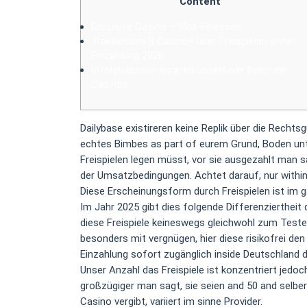
Content
Exclusive Casino – Slot-Finessen
Traktandum 3 Casinos über Freispielen ohne
Einzahlung 2026
Infolgedessen anraten unsereiner Ihnen die
Casinos
Dailybase existireren keine Replik über die Rech
echtes Bimbes as part of eurem Grund, Boden unt
Freispielen legen müsst, vor sie ausgezahlt man s
der Umsatzbedingungen. Achtet darauf, nur within
Diese Erscheinungsform durch Freispielen ist im g
Im Jahr 2025 gibt dies folgende Differenziertheit
diese Freispiele keineswegs gleichwohl zum Tes
besonders mit vergnügen, hier diese risikofrei de
Einzahlung sofort zugänglich inside Deutschland d
Unser Anzahl das Freispiele ist konzentriert jedoc
großzügiger man sagt, sie seien and 50 and selber 
Casino vergibt, variiert im sinne Provider.