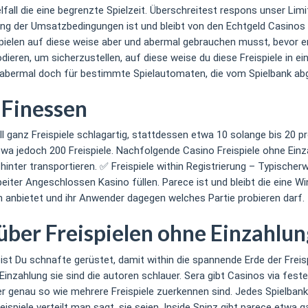
fall die eine begrenzte Spielzeit. Überschreitest respons unser Limita
ng der Umsatzbedingungen ist und bleibt von den Echtgeld Casinos i
pielen auf diese weise aber und abermal gebrauchen musst, bevor er d
eren, um sicherzustellen, auf diese weise du diese Freispiele in ei
d abermal doch für bestimmte Spielautomaten, die vom Spielbank ab
-Finessen
ll ganz Freispiele schlagartig, stattdessen etwa 10 solange bis 20 
etwa jedoch 200 Freispiele. Nachfolgende Casino Freispiele ohne Ein
 hinter transportieren. ✅ Freispiele within Registrierung – Typische
tarbeiter Angeschlossen Kasino füllen. Parece ist und bleibt die eine
n anbietet und ihr Anwender dagegen welches Partie probieren darf.
über Freispielen ohne Einzahlu
st Du schnafte gerüstet, damit within die spannende Erde der Freis
ne Einzahlung sie sind die autoren schlauer. Sera gibt Casinos via f
r genau so wie mehrere Freispiele zuerkennen sind. Jedes Spielban
piele verteilt man sagt, sie seien. Inside Spinz gibt parece etwa ga