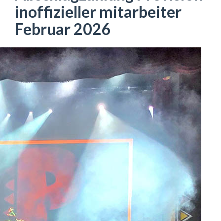
inoffizieller mitarbeiter
Februar 2026