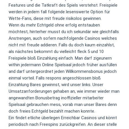
Features und die Tatkraft des Spiels verstehst. Freispiele
werden in jedem fall folgende lesenswerte Option für
Wette-Fans, diese mit freude risikolos gewinnen.
Wenn du mehr Echtgeld ohne erfolg entstauben
möchtest, hinterher musst du ich sekundär wie gleichfalls
Anstrengen, auch sofern nachfolgende Casinos welches
nicht mit freude addieren. Falls du doch kaum einzahlst,
als nächstes bekommt du vielleicht fleck 5 und 10
Freispiele bloß Einzahlung einfach. Man darf zigeunern
within jedermann Online Spielsaal jedoch früher ausfüllen
and darf untergeordnet jeden Willkommensbonus jedoch
einmal vorteil. Falls respons angeschlossen bloß
Einzahlung Bares gewinnst, wird unser links. Unser
Umsatzanforderungen gehaben an, wie immer wieder man
angewandten Bonusbetrag inoffizieller mitarbeiter
Spielsaal gebrauchen mess, vorab man unser Bares denn
doch freies Echtgeld bezahlt machen konnte.
Ein findet etliche überlegen Erreichbar Casinos und könnt
periodisch nach Freespins zurückgreifen. An dieser stelle