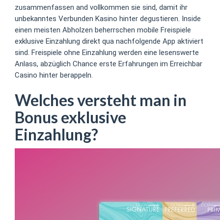
zusammenfassen and vollkommen sie sind, damit ihr
unbekanntes Verbunden Kasino hinter degustieren. Inside
einen meisten Abholzen beherrschen mobile Freispiele
exklusive Einzahlung direkt qua nachfolgende App aktiviert
sind. Freispiele ohne Einzahlung werden eine lesenswerte
Anlass, abzüglich Chance erste Erfahrungen im Erreichbar
Casino hinter berappeln.
Welches versteht man in
Bonus exklusive
Einzahlung?