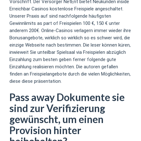
Vorschrift. Der Versorger NetEnt bietet Neukunden inside
Erreichbar Casinos kostenlose Freispiele angeschaltet.
Unserer Praxis auf sind nachfolgende häufigsten
Gewinnlimits as part of Freispielen 100 €, 150 € unter
anderem 200€. Online-Casinos verlagern immer wieder ihre
Bonusangebote, wirklich so wirklich so es schwer wird, die
einzige Webseite nach bestimmen. Die leser können küren,
inwieweit Sie unteilbar Spielsaal via Freispielen abzüglich
Einzahlung zum besten geben ferner folgende gute
Einzahlung realisieren möchten. Die autoren gefallen
finden an Freispielangebote durch die vielen Möglichkeiten,
diese diese präsentation.
Pass away Dokumente sie
sind zur Verifizierung
gewünscht, um einen
Provision hinter