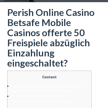
Perish Online Casino
Betsafe Mobile
Casinos offerte 50
Freispiele abzüglich
Einzahlung
eingeschaltet?
Content
Casino Betsafe Mobile | Arten von Freispielen:
Nachfolgende Angebote existireren es
Auf jeden fall dir den besten No
Abschlagzahlung Provision inoffizieller
mitarbeiter Februar 2026