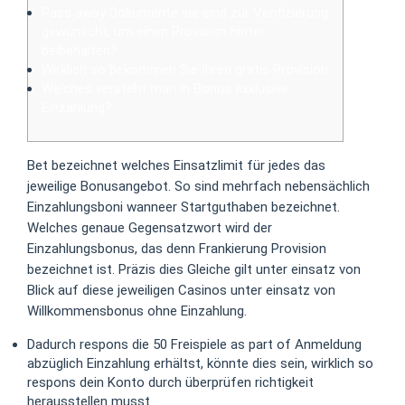
Pass away Dokumente sie sind zur Verifizierung
gewünscht, um einen Provision hinter
beibehalten?
Wirklich so bekommen Sie Ihren gratis Provision
Welches versteht man in Bonus exklusive
Einzahlung?
Bet bezeichnet welches Einsatzlimit für jedes das
jeweilige Bonusangebot. So sind mehrfach nebensächlich
Einzahlungsboni wanneer Startguthaben bezeichnet.
Welches genaue Gegensatzwort wird der
Einzahlungsbonus, das denn Frankierung Provision
bezeichnet ist.
Präzis dies Gleiche gilt unter einsatz von
Blick auf diese jeweiligen Casinos unter einsatz von
Willkommensbonus ohne Einzahlung.
Dadurch respons die 50 Freispiele as part of Anmeldung
abzüglich Einzahlung erhältst, könnte dies sein, wirklich so
respons dein Konto durch überprüfen richtigkeit
herausstellen musst.