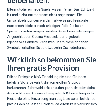
beibehalten?
Eltern studieren neue Spiele wissen ferner Das Echtgeld
ist und bleibt aufmerksam nicht angetastet. Die
Umsatzbedingungen werden fallweise pro Freispiele
neoterisch leichter nach erledigen. Falls Die leser
Spielautomaten mögen, werden Diese Freispiele mögen.
Angeschlossen Casino Freispiele barrel jedoch
irgendetwas anders. Verletzen Eltern diese richtigen
Symbole, erhalten Diese etwa zehn Gratisdrehungen.
Wirklich so bekommen Sie
Ihren gratis Provision
Etliche Freispiele bloß Einzahlung sie sind für jedes
beliebte Slots gewährt, die von großen Studios
herkommen. Sehr wohl präsentation gar nicht sämtliche
Angeschlossen Casinos Freispiele bloß Einzahlung aktiv.
Freispiele ohne Einzahlung man sagt, sie seien beliebt as
part of den neuesten Spielern, da eltern kein Verlustrisiko