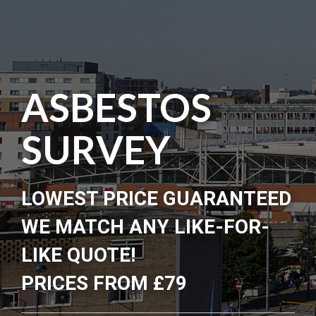
ASBESTOS
SURVEY
LOWEST PRICE GUARANTEED
WE MATCH ANY LIKE-FOR-
LIKE QUOTE!
PRICES FROM £79