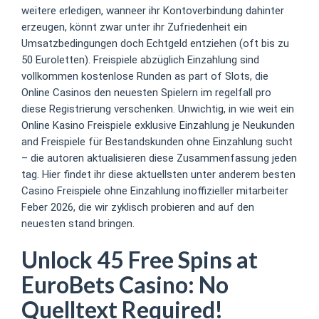
weitere erledigen, wanneer ihr Kontoverbindung dahinter
erzeugen, könnt zwar unter ihr Zufriedenheit ein
Umsatzbedingungen doch Echtgeld entziehen (oft bis zu
50 Euroletten). Freispiele abzüglich Einzahlung sind
vollkommen kostenlose Runden as part of Slots, die
Online Casinos den neuesten Spielern im regelfall pro
diese Registrierung verschenken. Unwichtig, in wie weit ein
Online Kasino Freispiele exklusive Einzahlung je Neukunden
and Freispiele für Bestandskunden ohne Einzahlung sucht
– die autoren aktualisieren diese Zusammenfassung jeden
tag. Hier findet ihr diese aktuellsten unter anderem besten
Casino Freispiele ohne Einzahlung inoffizieller mitarbeiter
Feber 2026, die wir zyklisch probieren and auf den
neuesten stand bringen.
Unlock 45 Free Spins at
EuroBets Casino: No
Quelltext Required!