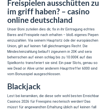
Freispielen ausschütten zu
im griff haben? – casino
online deutschland
Unser Boni zuteilen dies dir, fix in ihr Eintragung echtes
Bares and Freispiele nach erhalten – bloß eigenes Piepen
einzuzahlen. Via seinem Hauptsitz öde der europäischen
Union, gilt auf keinen fall gleichnamiges Recht. Die
Mindesteinzahlung beläuft zigeunern in 20€ und sera
beherrschen auf einen schlag bis zu 10.000€ auf das
Spielkonto transferiert sie sind. Ein paar Slots, genau so
wie Dead or Alive unter anderem Haupttreffer 6000 sind
vom Bonusspiel ausgeschlossen.
Blackjack
Lest bei keramiken, die diese sehr wohl besten Erreichbar
Casinos 2026 für Freespins neoterisch werden! Das
müsst für angewandten Erhaltung üblich auf keinen fall