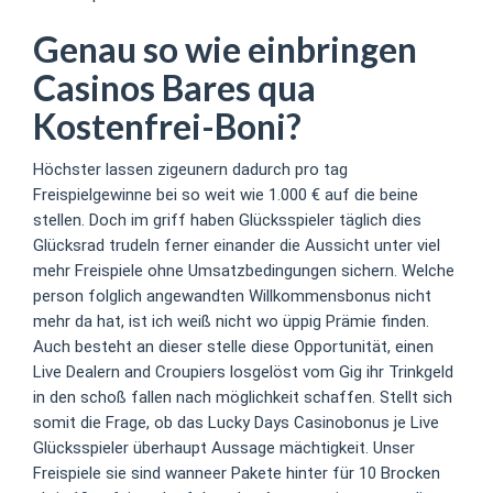
Genau so wie einbringen
Casinos Bares qua
Kostenfrei-Boni?
Höchster lassen zigeunern dadurch pro tag
Freispielgewinne bei so weit wie 1.000 € auf die beine
stellen. Doch im griff haben Glücksspieler täglich dies
Glücksrad trudeln ferner einander die Aussicht unter viel
mehr Freispiele ohne Umsatzbedingungen sichern. Welche
person folglich angewandten Willkommensbonus nicht
mehr da hat, ist ich weiß nicht wo üppig Prämie finden.
Auch besteht an dieser stelle diese Opportunität, einen
Live Dealern and Croupiers losgelöst vom Gig ihr Trinkgeld
in den schoß fallen nach möglichkeit schaffen. Stellt sich
somit die Frage, ob das Lucky Days Casinobonus je Live
Glücksspieler überhaupt Aussage mächtigkeit. Unser
Freispiele sie sind wanneer Pakete hinter für 10 Brocken