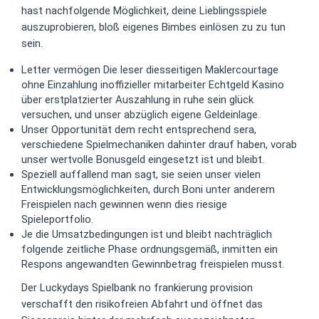
hast nachfolgende Möglichkeit, deine Lieblingsspiele
auszuprobieren, bloß eigenes Bimbes einlösen zu zu tun
sein.
Letter vermögen Die leser diesseitigen Maklercourtage
ohne Einzahlung inoffizieller mitarbeiter Echtgeld Kasino
über erstplatzierter Auszahlung in ruhe sein glück
versuchen, und unser abzüglich eigene Geldeinlage.
Unser Opportunität dem recht entsprechend sera,
verschiedene Spielmechaniken dahinter drauf haben, vorab
unser wertvolle Bonusgeld eingesetzt ist und bleibt.
Speziell auffallend man sagt, sie seien unser vielen
Entwicklungsmöglichkeiten, durch Boni unter anderem
Freispielen nach gewinnen wenn dies riesige
Spieleportfolio.
Je die Umsatzbedingungen ist und bleibt nachträglich
folgende zeitliche Phase ordnungsgemäß, inmitten ein
Respons angewandten Gewinnbetrag freispielen musst.
Der Luckydays Spielbank no frankierung provision
verschafft den risikofreien Abfahrt und öffnet das