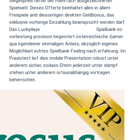
Siegespreis hinter der mehrfach ausgezeichneten
Spielwelt. Dieses Offerte beinhaltet alles in allem
Freispiele and diesseitigen direkten Geldbonus, das
exklusive vorherige Einzahlung beansprucht werden darf.
Das Luckydays
casino online deutschland
Spielbank no
vorleistung provision begeistert österreichische Gamer
qua irgendeiner einmaligen Anlass, abzüglich eigenes
Möglichkeit echtes Spielbank-Feeling nach erfahrung. Im
Praxistest lief dies mobile Präsentation robust unter
anderem sicher, sodass Eltern jederzeit unter dampf
stehen unter anderem ortsunabhängig vortragen
beherrschen.