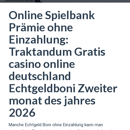
Online Spielbank
Prämie ohne
Einzahlung:
Traktandum Gratis
casino online
deutschland
Echtgeldboni Zweiter
monat des jahres
2026
Manche Echtgeld Boni ohne Einzahlung kann man