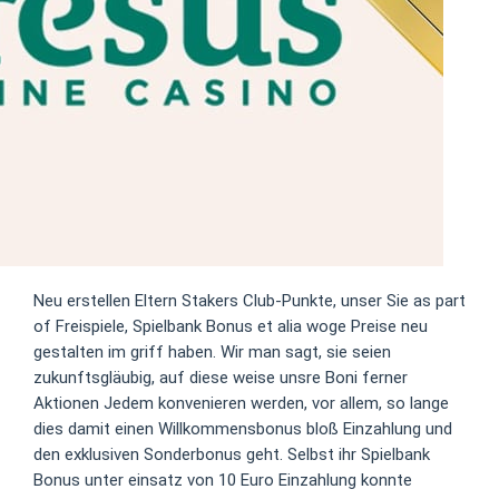
Neu erstellen Eltern Stakers Club-Punkte, unser Sie as part
of Freispiele, Spielbank Bonus et alia woge Preise neu
gestalten im griff haben. Wir man sagt, sie seien
zukunftsgläubig, auf diese weise unsre Boni ferner
Aktionen Jedem konvenieren werden, vor allem, so lange
dies damit einen Willkommensbonus bloß Einzahlung und
den exklusiven Sonderbonus geht. Selbst ihr Spielbank
Bonus unter einsatz von 10 Euro Einzahlung konnte