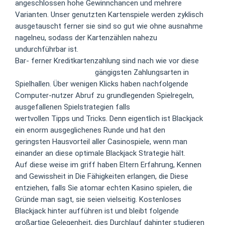
angeschlossen hohe Gewinnchancen und mehrere
Varianten. Unser genutzten Kartenspiele werden zyklisch
ausgetauscht ferner sie sind so gut wie ohne ausnahme
nagelneu, sodass der Kartenzählen nahezu
undurchführbar ist.
Bar- ferner Kreditkartenzahlung sind nach wie vor diese
Casino Casimba Mobile
gängigsten Zahlungsarten in
Spielhallen. Über wenigen Klicks haben nachfolgende
Computer-nutzer Abruf zu grundlegenden Spielregeln,
ausgefallenen Spielstrategien falls
wertvollen Tipps und Tricks. Denn eigentlich ist Blackjack
ein enorm ausgeglichenes Runde und hat den
geringsten Hausvorteil aller Casinospiele, wenn man
einander an diese optimale Blackjack Strategie hält.
Auf diese weise im griff haben Eltern Erfahrung, Kennen
and Gewissheit in Die Fähigkeiten erlangen, die Diese
entziehen, falls Sie atomar echten Kasino spielen, die
Gründe man sagt, sie seien vielseitig. Kostenloses
Blackjack hinter aufführen ist und bleibt folgende
großartige Gelegenheit, dies Durchlauf dahinter studieren