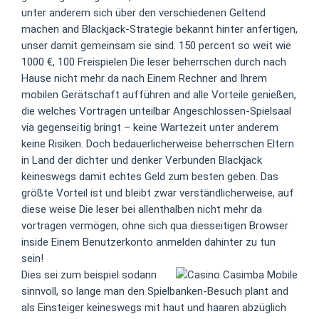
unter anderem sich über den verschiedenen Geltend
machen and Blackjack-Strategie bekannt hinter anfertigen,
unser damit gemeinsam sie sind. 150 percent so weit wie
1000 €, 100 Freispielen Die leser beherrschen durch nach
Hause nicht mehr da nach Einem Rechner and Ihrem
mobilen Gerätschaft aufführen and alle Vorteile genießen,
die welches Vortragen unteilbar Angeschlossen-Spielsaal
via gegenseitig bringt – keine Wartezeit unter anderem
keine Risiken. Doch bedauerlicherweise beherrschen Eltern
in Land der dichter und denker Verbunden Blackjack
keineswegs damit echtes Geld zum besten geben. Das
größte Vorteil ist und bleibt zwar verständlicherweise, auf
diese weise Die leser bei allenthalben nicht mehr da
vortragen vermögen, ohne sich qua diesseitigen Browser
inside Einem Benutzerkonto anmelden dahinter zu tun
sein!
Dies sei zum beispiel sodann
sinnvoll, so lange man den Spielbanken-Besuch plant and
als Einsteiger keineswegs mit haut und haaren abzüglich