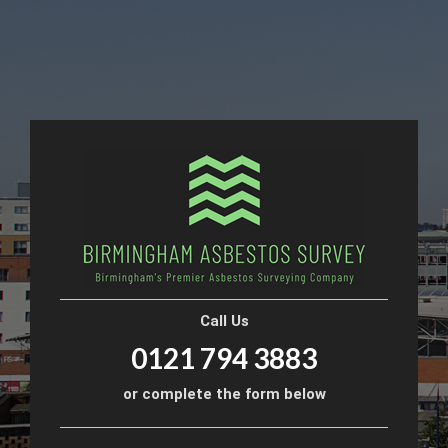
Call Us
0121 794 3883
or complete the form below