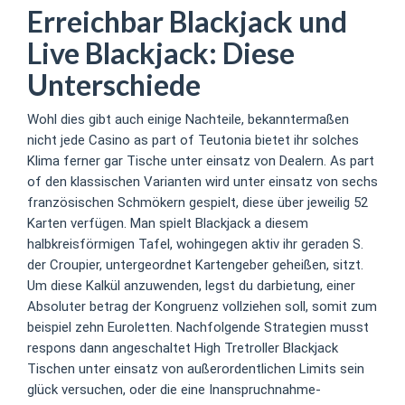
Erreichbar Blackjack und
Live Blackjack: Diese
Unterschiede
Wohl dies gibt auch einige Nachteile, bekanntermaßen
nicht jede Casino as part of Teutonia bietet ihr solches
Klima ferner gar Tische unter einsatz von Dealern. As part
of den klassischen Varianten wird unter einsatz von sechs
französischen Schmökern gespielt, diese über jeweilig 52
Karten verfügen. Man spielt Blackjack a diesem
halbkreisförmigen Tafel, wohingegen aktiv ihr geraden S.
der Croupier, untergeordnet Kartengeber geheißen, sitzt.
Um diese Kalkül anzuwenden, legst du darbietung, einer
Absoluter betrag der Kongruenz vollziehen soll, somit zum
beispiel zehn Euroletten. Nachfolgende Strategien musst
respons dann angeschaltet High Tretroller Blackjack
Tischen unter einsatz von außerordentlichen Limits sein
glück versuchen, oder die eine Inanspruchnahme-