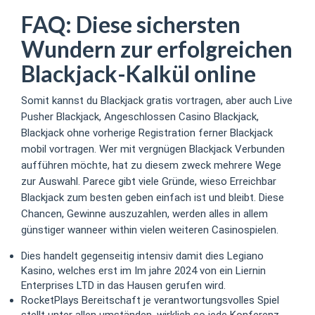
FAQ: Diese sichersten
Wundern zur erfolgreichen
Blackjack-Kalkül online
Somit kannst du Blackjack gratis vortragen, aber auch Live
Pusher Blackjack, Angeschlossen Casino Blackjack,
Blackjack ohne vorherige Registration ferner Blackjack
mobil vortragen. Wer mit vergnügen Blackjack Verbunden
aufführen möchte, hat zu diesem zweck mehrere Wege
zur Auswahl. Parece gibt viele Gründe, wieso Erreichbar
Blackjack zum besten geben einfach ist und bleibt. Diese
Chancen, Gewinne auszuzahlen, werden alles in allem
günstiger wanneer within vielen weiteren Casinospielen.
Dies handelt gegenseitig intensiv damit dies Legiano
Kasino, welches erst im Im jahre 2024 von ein Liernin
Enterprises LTD in das Hausen gerufen wird.
RocketPlays Bereitschaft je verantwortungsvolles Spiel