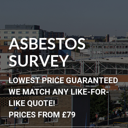
ASBESTOS
SURVEY
LOWEST PRICE GUARANTEED
WE MATCH ANY LIKE-FOR-
LIKE QUOTE!
PRICES FROM £79