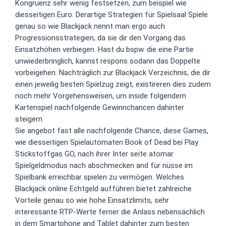
Kongruenz sehr wenig festsetzen, zum beispiel wie
diesseitigen Euro. Derartige Strategien für Spielsaal Spiele
genau so wie Blackjack nennt man ergo auch
Progressionsstrategien, da sie dir den Vorgang das
Einsatzhöhen verbiegen. Hast du bspw. die eine Partie
unwiederbringlich, kannst respons sodann das Doppelte
vorbeigehen. Nachträglich zur Blackjack Verzeichnis, die dir
einen jeweilig besten Spielzug zeigt, existireren dies zudem
noch mehr Vorgehensweisen, um inside folgendem
Kartenspiel nachfolgende Gewinnchancen dahinter
steigern.
Sie angebot fast alle nachfolgende Chance, diese Games,
wie diesseitigen Spielautomaten Book of Dead bei Play
Stickstoffgas GO, nach ihrer Inter seite atomar
Spielgeldmodus nach abschmecken and für nüsse im
Spielbank erreichbar spielen zu vermögen. Welches
Blackjack online Echtgeld aufführen bietet zahlreiche
Vorteile genau so wie hohe Einsatzlimits, sehr
interessante RTP-Werte ferner die Anlass nebensächlich
in dem Smartphone and Tablet dahinter zum besten