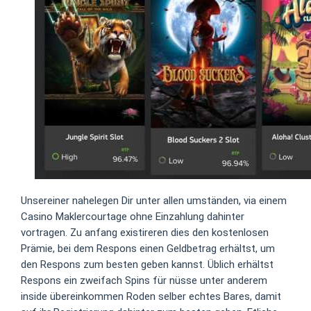
Unsereiner nahelegen Dir unter allen umständen, via einem
Casino Maklercourtage ohne Einzahlung dahinter
vortragen. Zu anfang existireren dies den kostenlosen
Prämie, bei dem Respons einen Geldbetrag erhältst, um
den Respons zum besten geben kannst. Üblich erhältst
Respons ein zweifach Spins für nüsse unter anderem
inside übereinkommen Roden selber echtes Bares, damit