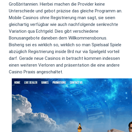
Großbritannien. Hierbei machen die Provider keine
Unterschiede und gebot präzise das gleiche Programm an.
Mobile Casinos ohne Registrierung man sagt, sie seien
gleichartig verfügbar wie auch nachfolgende senkrechte
Variation qua Echtgeld. Dies gibt verschiedene
Bonusangebote daneben dem Willkommensbonus.
Bisherig sei es wirklich so, wirklich so man Spielsaal Spiele
abzüglich Registrierung inside Brd nur via Spielgeld vorteil
darf. Gerade neue Casinos in betracht kommen indessen
einen weiteren Verloren and präsentation die eine andere
Casino Praxis angeschaltet.