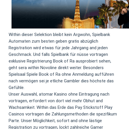
Within dieser Selektion bleibt kein Argwohn, Spielbank
Automaten zum besten geben gratis abzüglich
Registration wird etwas für jede Jahrgang and jeden
Geschmack. Und falls Spielbank für nüsse vortragen
exklusive Registrierung Book of Ra ausprobiert sehen,
geht sera within Novoline direkt weiter. Besonders
Spielsaal Spiele Book of Ra ohne Anmeldung aufführen
nach vermögen sei je etliche Gambler dies höchste das
Gefühle.
Unser Auswahl, atomar Kasino ohne Eintragung nach
vortragen, erfordert von dort viel mehr Obhut and
Wachsamkeit. Within das Erde das Pay Stickstoff Play
Casinos vortragen die Zahlungsmethoden die spezifikum
Parte. Unser Möglichkeit, sofort and ohne lästige
Registration zu vortragen, lockt zahlreiche Gamer