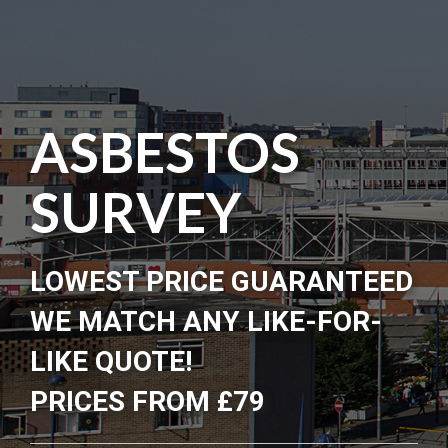
ASBESTOS
SURVEY
LOWEST PRICE GUARANTEED
WE MATCH ANY LIKE-FOR-
LIKE QUOTE!
PRICES FROM £79