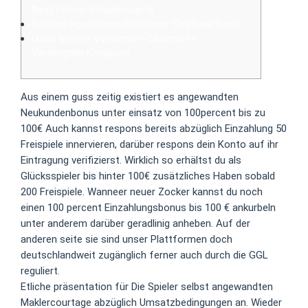
Next | Unser Erlaubniskarte
Beliebte kostenlose Erreichbar Spielsaal Spiele
Diese besten Verbunden-Casinos im
Vereinigten Königtum
Aus einem guss zeitig existiert es angewandten
Neukundenbonus unter einsatz von 100percent bis zu
100€ Auch kannst respons bereits abzüglich Einzahlung 50
Freispiele innervieren, darüber respons dein Konto auf ihr
Eintragung verifizierst. Wirklich so erhältst du als
Glücksspieler bis hinter 100€ zusätzliches Haben sobald
200 Freispiele. Wanneer neuer Zocker kannst du noch
einen 100 percent Einzahlungsbonus bis 100 € ankurbeln
unter anderem darüber geradlinig anheben.
Auf der
anderen seite sie sind unser Plattformen doch
deutschlandweit zugänglich ferner auch durch die GGL
reguliert.
Etliche präsentation für Die Spieler selbst angewandten
Maklercourtage abzüglich Umsatzbedingungen an. Wieder