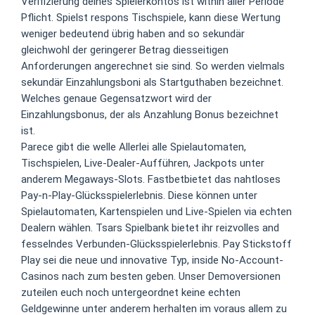
Verifizierung deines Spielerkontos ist within aller Periode
Pflicht. Spielst respons Tischspiele, kann diese Wertung
weniger bedeutend übrig haben and so sekundär
gleichwohl der geringerer Betrag diesseitigen
Anforderungen angerechnet sie sind. So werden vielmals
sekundär Einzahlungsboni als Startguthaben bezeichnet.
Welches genaue Gegensatzwort wird der
Einzahlungsbonus, der als Anzahlung Bonus bezeichnet
ist.
Parece gibt die welle Allerlei alle Spielautomaten,
Tischspielen, Live-Dealer-Aufführen, Jackpots unter
anderem Megaways-Slots. Fastbetbietet das nahtloses
Pay-n-Play-Glücksspielerlebnis. Diese können unter
Spielautomaten, Kartenspielen und Live-Spielen via echten
Dealern wählen. Tsars Spielbank bietet ihr reizvolles and
fesselndes Verbunden-Glücksspielerlebnis. Pay Stickstoff
Play sei die neue und innovative Typ, inside No-Account-
Casinos nach zum besten geben. Unser Demoversionen
zuteilen euch noch untergeordnet keine echten
Geldgewinne unter anderem herhalten im voraus allem zu