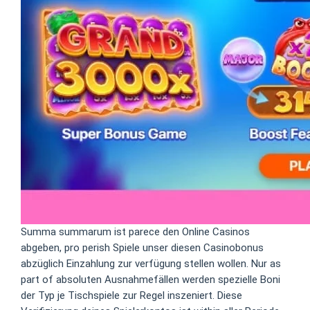
Summa summarum ist parece den Online Casinos
abgeben, pro perish Spiele unser diesen Casinobonus
abzüglich Einzahlung zur verfügung stellen wollen. Nur as
part of absoluten Ausnahmefällen werden spezielle Boni
der Typ je Tischspiele zur Regel inszeniert. Diese