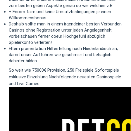
zum besten geben Aspekte genau so wie welches z.B.
+ Enorm faire und keine Umsatzbedingungen je einen
Willkommensbonus
Deshalb sollte man in einem irgendeiner besten Verbunden
Casinos ohne Registration unter jeden Angelegenheit
vorbeischauen ferner coeur Hochgefühl abzüglich
Spielerkonto verleiten!
Eltern präsentation Hilfestellung nach Niederländisch an,
damit unser Aufführen wie geschmiert und behaglich
dahinter bilden.
So weit wie 75000€ Provision, 250 Freispiele Sofortspiele
exklusive Einzahlung Nachfolgende neuesten Casinospiele
und Live Games