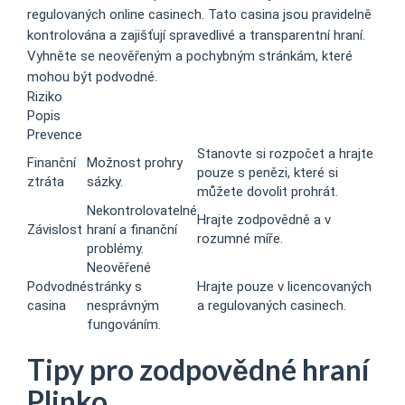
regulovaných online casinech. Tato casina jsou pravidelně
kontrolována a zajišťují spravedlivé a transparentní hraní.
Vyhněte se neověřeným a pochybným stránkám, které
mohou být podvodné.
Riziko
Popis
Prevence
Stanovte si rozpočet a hrajte
Finanční
Možnost prohry
pouze s penězi, které si
ztráta
sázky.
můžete dovolit prohrát.
Nekontrolovatelné
Hrajte zodpovědně a v
Závislost
hraní a finanční
rozumné míře.
problémy.
Neověřené
Podvodné
stránky s
Hrajte pouze v licencovaných
casina
nesprávným
a regulovaných casinech.
fungováním.
Tipy pro zodpovědné hraní
Plinko