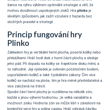
šance na výhru výběrem optimální strategie a věří, že
mohou dosáhnout uspokojivých zisků. Hra
plinko
je
skvělým způsobem, jak zažít vzrušení z hazardu bez
složitých pravidel a strategií.
Princip fungování hry
Plinko
Základem hry je vertikální herní plocha, posetá kolíky nebo
překážkami. Hráč hodí disk z horní části plochy a sleduje
jeho pád. Při dopadu na kolíky se trajektorie disku mění, a
to náhodně. Její výsledek je ovlivněn počátečním bodem,
uspořádáním kolíků a také fyzikálními zákony. Čím více
kolíků se nachází na ploše, tím je hra méně předvídatelná a
více založená na štěstí.
Spodní část herní plochy je rozdělena na několik zón,
každá s jinou výherní hodnotou. Je velká variabilita a
možnost zisku. Hodnota zón se může lišit v závislosti na
konkrétní verzi hry a online casinu. Hráč vyhrává částku