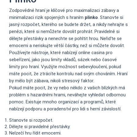
Zodpovědné hraní je klíčové pro maximalizaci zábavy a
minimalizaci rizik spojených s hraním
plinko
. Stanovte si
jasný rozpočet, kterého se budete držet, a nikdy nehrajte s
penězi, které si nemůžete dovolit prohrát. Pravidelně si
dělejte přestávky a nenechte se pohltit hrou. Neřiďte se
emocemi a neriskujte větší částky, než si můžete dovolit.
Používejte nástroje, které nabízejí online casina pro
sebeřízení, jako jsou limity vkladů, sázek nebo časové
limity pro hraní. Využijte možnost sebevyloučení, pokud
máte pocit, že ztrácíte kontrolu nad svým chováním. Hraní
by mělo být zábava, nikoli stresový faktor.
Pokud máte pocit, že vy nebo někdo z vašich blízkých má
problém s hazardními hrami, neváhejte vyhledat odbornou
pomoc. Existuje mnoho organizací a programů, které
nabízejí podporu a poradenství pro lidi s herní závislostí.
Stanovte si rozpočet.
Dělejte si pravidelné přestávky.
Nelzečí hru řídit emocemi.