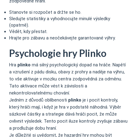
zodpovědné hraní.
Stanovte si rozpočet a držte se ho.
Sledujte statistiky a vyhodnocujte minulé výsledky
(opatrně).
Vědět, kdy přestat.
Hrajte pro zábavu a neočekávejte garantované výhry.
Psychologie hry Plinko
Hra
plinko
má silný psychologický dopad na hráče. Napětí
a vzrušení z pádu disku, obavy z prohry a naděje na výhru,
to vše aktivuje v mozku centra zodpovědná za odměnu.
Tato aktivace může vést k závislosti a
nekontrolovatelnému chování.
Jedním z důvodů oblíbenosti
plinko
je i pocit kontroly,
který hráči mají, i když je hra v podstatě náhodná. Výběr
sázkové částky a strategie dává hráči pocit, že může
ovlivnit výsledek. Tento pocit iluze kontroly zvyšuje zábavu
a prodlužuje dobu hraní.
Je důležité si uvědomit, že hazardní hry mohou být