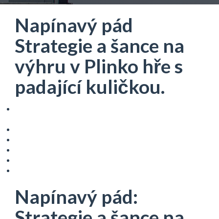
Napínavý pád
Strategie a šance na
výhru v Plinko hře s
padající kuličkou.
Napínavý pád: Strategie a šance na výhru v Plinko hře s
padající kuličkou.
Princip fungování hry Plinko
Strategie pro hru Plinko
Psychologie hry Plinko
Rizika spojená s hraním Plinko
Tipy pro zodpovědné hraní Plinko
Napínavý pád:
Strategie a šance na