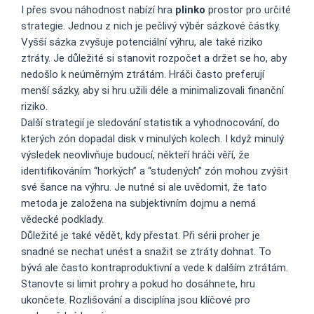
I přes svou náhodnost nabízí hra
plinko
prostor pro určité
strategie. Jednou z nich je pečlivý výběr sázkové částky.
Vyšší sázka zvyšuje potenciální výhru, ale také riziko
ztráty. Je důležité si stanovit rozpočet a držet se ho, aby
nedošlo k neúměrným ztrátám. Hráči často preferují
menší sázky, aby si hru užili déle a minimalizovali finanční
riziko.
Další strategií je sledování statistik a vyhodnocování, do
kterých zón dopadal disk v minulých kolech. I když minulý
výsledek neovlivňuje budoucí, někteří hráči věří, že
identifikováním “horkých” a “studených” zón mohou zvýšit
své šance na výhru. Je nutné si ale uvědomit, že tato
metoda je založena na subjektivním dojmu a nemá
vědecké podklady.
Důležité je také vědět, kdy přestat. Při sérii proher je
snadné se nechat unést a snažit se ztráty dohnat. To
bývá ale často kontraproduktivní a vede k dalším ztrátám.
Stanovte si limit prohry a pokud ho dosáhnete, hru
ukončete. Rozlišování a disciplína jsou klíčové pro