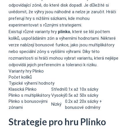
odpovídající zóně, do které disk dopadl. Je důležité si
uvědomit, že výhry jsou náhodné a nelze je zaručit. Hráči
preferují hry s nižšími sázkami, kde mohou
experimentovat s různými strategiemi.
Existují různé varianty hry
plinko
, které se liší počtem
kolíků, uspořádáním zón a výherními hodnotami. Některé
verze nabízejí bonusové funkce, jako jsou multiplikátory
nebo speciální zóny s vyššími výhrami. Díky této
rozmanitosti si hráči mohou vybrat variantu, která nejlépe
odpovídá jejich preferencím a toleranci k riziku.
Varianty hry Plinko
Počet kolíků
Typické výherní hodnoty
Klasická Plinko
Střední
0.1x až 10x sázky
Plinko s multiplikátory
Vysoký
0.5x až 50x sázky
Plinko s bonusovými
0.2x až 20x sázky +
Nízký
zónami
bonusové odměny
Strategie pro hru Plinko