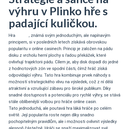
výhru v Plinko hře s
padající kuličkou.
Hra
plinko
, známá svým jednoduchým, ale napínavým
principem, si v posledních letech získává obrovskou
popularitu v online casinech. Princip je založen na pádu
disku z vrcholu herní plochy s řadou překážek, které
ovlivňují trajektorii pádu. Cílem je, aby disk dopadl do jedné
z hodnotových zón ve spodní části, čímž hráč získá
odpovídající výhru. Tato hra kombinuje prvek náhody s
možností strategického vlivu na výsledek, což z ní dělá
atraktivní a vzrušující zábavu pro široké publikum. Díky
snadné dostupnosti a potenciálu pro rychlé výhry, se stává
stále oblíbenější volbou pro hráče online casin.
Tato jednoduchá, ale poutavá hra láká hráče po celém
světě. Její popularita roste nejen díky snadno
pochopitelným pravidlům, ale i možnosti ovlivnit výsledky
alespoň částečně. Hráči se snaží maximalizovat své