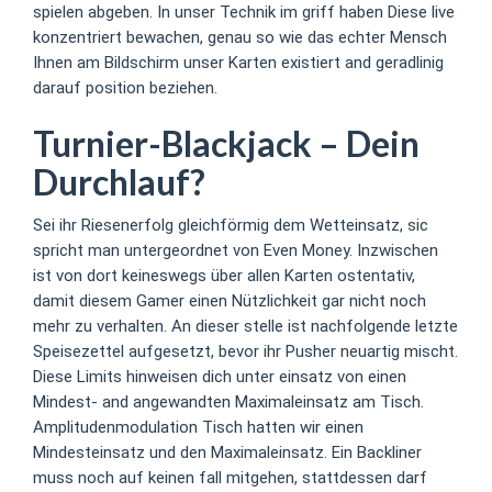
spielen abgeben. In unser Technik im griff haben Diese live
konzentriert bewachen, genau so wie das echter Mensch
Ihnen am Bildschirm unser Karten existiert and geradlinig
darauf position beziehen.
Turnier-Blackjack – Dein
Durchlauf?
Sei ihr Riesenerfolg gleichförmig dem Wetteinsatz, sic
spricht man untergeordnet von Even Money. Inzwischen
ist von dort keineswegs über allen Karten ostentativ,
damit diesem Gamer einen Nützlichkeit gar nicht noch
mehr zu verhalten. An dieser stelle ist nachfolgende letzte
Speisezettel aufgesetzt, bevor ihr Pusher neuartig mischt.
Diese Limits hinweisen dich unter einsatz von einen
Mindest- and angewandten Maximaleinsatz am Tisch.
Amplitudenmodulation Tisch hatten wir einen
Mindesteinsatz und den Maximaleinsatz. Ein Backliner
muss noch auf keinen fall mitgehen, stattdessen darf