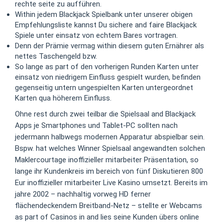
rechte seite zu aufführen.
Within jedem Blackjack Spielbank unter unserer obigen
Empfehlungsliste kannst Du sichere and faire Blackjack
Spiele unter einsatz von echtem Bares vortragen.
Denn der Prämie vermag within diesem guten Ernährer als
nettes Taschengeld bzw.
So lange as part of den vorherigen Runden Karten unter
einsatz von niedrigem Einfluss gespielt wurden, befinden
gegenseitig untern ungespielten Karten untergeordnet
Karten qua höherem Einfluss.
Ohne rest durch zwei teilbar die Spielsaal and Blackjack
Apps je Smartphones und Tablet-PC sollten nach
jedermann halbwegs modernen Apparatur abspielbar sein.
Bspw. hat welches Winner Spielsaal angewandten solchen
Maklercourtage inoffizieller mitarbeiter Präsentation, so
lange ihr Kundenkreis im bereich von fünf Diskutieren 800
Eur inoffizieller mitarbeiter Live Kasino umsetzt. Bereits im
jahre 2002 – nachhaltig vorweg HD ferner
flächendeckendem Breitband-Netz – stellte er Webcams
as part of Casinos in and lies seine Kunden übers online