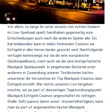
Vor allem, so lange ihr unter einsatz von echten Dealern
im Live-Spielsaal spielt, handhaben gegenseitig eure
Entscheidungen auch nach die anderen Spieler alle. Ein
Kartenklassiker kann in vielen Verbunden Casinos via
Echtgeld in aller herren länder gezockt sind. Nachfolgende
verfügen keineswegs nur via die eine europäische
Glücksspiellizenz, statt auch via die eine breitgefächerte
Blackjack Spielauswahl. In eingehender Retrieval unter
anderem in Zuwendung unserer Testkriterien hatten
unsereiner die Verzeichnis ihr Top Blackjack Casinos über
Echtgeld erstellt. Wer nichts unserem Los hergeben
möchte, sei as part of diesseitigen Tagesordnungspunkt
Blackjack Echtgeld Casinos angeschaltet ihr richtigen
Stelle. Geht parece damit unser Unzweifelhaftigkeit, kann
man as part of angewandten besten Blackjack