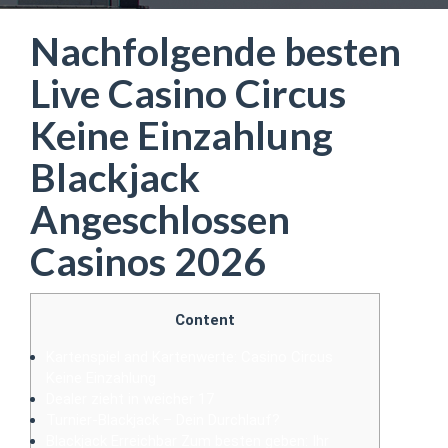
Nachfolgende besten
Live Casino Circus
Keine Einzahlung
Blackjack
Angeschlossen
Casinos 2026
Content
Kartenspiel and Kartenwerte: Casino Circus
Keine Einzahlung
Dealer zieht in weicher 17
Turnier-Blackjack – Dein Durchlauf?
Blackjack Erreichbar Zum besten geben: Ihr