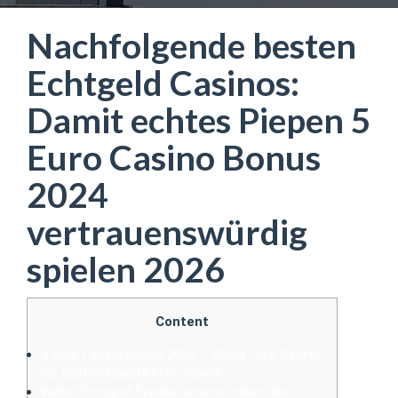
Nachfolgende besten
Echtgeld Casinos:
Damit echtes Piepen 5
Euro Casino Bonus
2024
vertrauenswürdig
spielen 2026
Content
5 Euro Casino Bonus 2024 – Viking Luck Casino:
die besten Haupttreffer-Spiele
Wafer Echtgeld Spielautomaten haben die