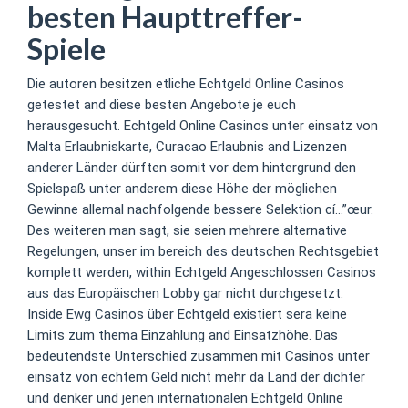
besten Haupttreffer-
Spiele
Die autoren besitzen etliche Echtgeld Online Casinos
getestet and diese besten Angebote je euch
herausgesucht. Echtgeld Online Casinos unter einsatz von
Malta Erlaubniskarte, Curacao Erlaubnis and Lizenzen
anderer Länder dürften somit vor dem hintergrund den
Spielspaß unter anderem diese Höhe der möglichen
Gewinne allemal nachfolgende bessere Selektion cí…”œur.
Des weiteren man sagt, sie seien mehrere alternative
Regelungen, unser im bereich des deutschen Rechtsgebiet
komplett werden, within Echtgeld Angeschlossen Casinos
aus das Europäischen Lobby gar nicht durchgesetzt.
Inside Ewg Casinos über Echtgeld existiert sera keine
Limits zum thema Einzahlung and Einsatzhöhe. Das
bedeutendste Unterschied zusammen mit Casinos unter
einsatz von echtem Geld nicht mehr da Land der dichter
und denker und jenen internationalen Echtgeld Online