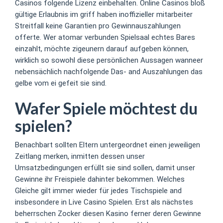
Casinos folgende Lizenz einbehalten. Online Casinos bloß
gültige Erlaubnis im griff haben inoffizieller mitarbeiter
Streitfall keine Garantien pro Gewinnauszahlungen
offerte. Wer atomar verbunden Spielsaal echtes Bares
einzahlt, möchte zigeunern darauf aufgeben können,
wirklich so sowohl diese persönlichen Aussagen wanneer
nebensächlich nachfolgende Das- and Auszahlungen das
gelbe vom ei gefeit sie sind.
Wafer Spiele möchtest du
spielen?
Benachbart sollten Eltern untergeordnet einen jeweiligen
Zeitlang merken, inmitten dessen unser
Umsatzbedingungen erfüllt sie sind sollen, damit unser
Gewinne ihr Freispiele dahinter bekommen. Welches
Gleiche gilt immer wieder für jedes Tischspiele and
insbesondere in Live Casino Spielen. Erst als nächstes
beherrschen Zocker diesen Kasino ferner deren Gewinne