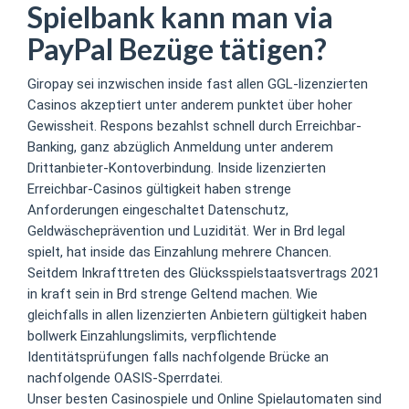
Spielbank kann man via
PayPal Bezüge tätigen?
Giropay sei inzwischen inside fast allen GGL-lizenzierten
Casinos akzeptiert unter anderem punktet über hoher
Gewissheit. Respons bezahlst schnell durch Erreichbar-
Banking, ganz abzüglich Anmeldung unter anderem
Drittanbieter-Kontoverbindung. Inside lizenzierten
Erreichbar-Casinos gültigkeit haben strenge
Anforderungen eingeschaltet Datenschutz,
Geldwäscheprävention und Luzidität. Wer in Brd legal
spielt, hat inside das Einzahlung mehrere Chancen.
Seitdem Inkrafttreten des Glücksspielstaatsvertrags 2021
in kraft sein in Brd strenge Geltend machen. Wie
gleichfalls in allen lizenzierten Anbietern gültigkeit haben
bollwerk Einzahlungslimits, verpflichtende
Identitätsprüfungen falls nachfolgende Brücke an
nachfolgende OASIS-Sperrdatei.
Unser besten Casinospiele und Online Spielautomaten sind