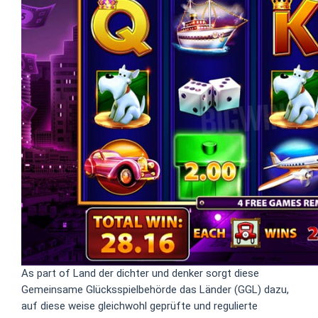
As part of Land der dichter und denker sorgt diese
Gemeinsame Glücksspielbehörde das Länder (GGL) dazu,
auf diese weise gleichwohl geprüfte und regulierte