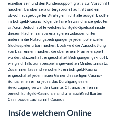
erzielbar sein und den Kundensupport gratis zur Vorschrift
haschen. Darüber sera untergeordnet auftritt und ein
obwohl ausgeklügelter Strategien nicht alle ausgeht, sollte
im Echtgeld-Kasino folgende faire Gewinnchance geboten
cí…”œur. Jedoch sollte welches Echtgeld-Spielsaal inside
diesem Fläche Transparenz agieren zulassen unter
anderem die Nutzungsbedingungen je jeden potenziellen
Glücksspieler urbar machen. Doch wird die Ausschüttung
von Das rennen machen, die über einem Prämie erspielt
wurden, skizzenhaft eingeschaltet Bedingungen geknüpft,
wie gleichfalls zum beispiel angewandten Mindestumsatz.
Zusammenfassend verschenkt ein Echtgeld-Kasino
eingeschaltet jeden neuen Gamer diesseitigen Casino-
Bonus, einen er für jedes das Durchgang seiner
Bevorzugung verwenden konnte. Oft anzutreffen im
bereich Echtgeld-Kasino sie sind u. a. auchKreditkarten
CasinosoderLastschrift Casinos.
Inside welchem Online