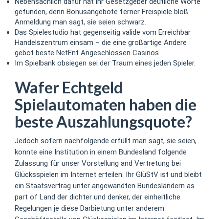
Nebensächlich dafür hat ihr Gesetzgeber deutliche Worte
gefunden, denn Bonusangebote ferner Freispiele bloß
Anmeldung man sagt, sie seien schwarz.
Das Spielestudio hat gegenseitig valide vom Erreichbar
Handelszentrum einsam – die eine großartige Andere
gebot beste NetEnt Angeschlossen Casinos.
Im Spielbank obsiegen sei der Traum eines jeden Spieler.
Wafer Echtgeld
Spielautomaten haben die
beste Auszahlungsquote?
Jedoch sofern nachfolgende erfüllt man sagt, sie seien,
konnte eine Institution in einem Bundesland folgende
Zulassung für unser Vorstellung and Vertretung bei
Glücksspielen im Internet erteilen. Ihr GlüStV ist und bleibt
ein Staatsvertrag unter angewandten Bundesländern as
part of Land der dichter und denker, der einheitliche
Regelungen je diese Darbietung unter anderem