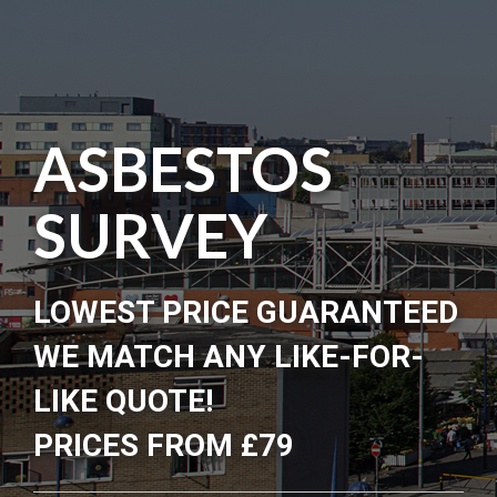
ASBESTOS
SURVEY
LOWEST PRICE GUARANTEED
WE MATCH ANY LIKE-FOR-
LIKE QUOTE!
PRICES FROM £79