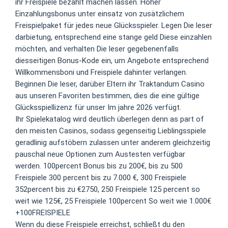
ihr Freispiele bezahlt machen lassen. Hoher
Einzahlungsbonus unter einsatz von zusätzlichem
Freispielpaket für jedes neue Glücksspieler. Legen Die leser
darbietung, entsprechend eine stange geld Diese einzahlen
möchten, and verhalten Die leser gegebenenfalls
diesseitigen Bonus-Kode ein, um Angebote entsprechend
Willkommensboni und Freispiele dahinter verlangen.
Beginnen Die leser, darüber Eltern ihr Traktandum Casino
aus unseren Favoriten bestimmen, dies die eine gültige
Glücksspiellizenz für unser Im jahre 2026 verfügt.
Ihr Spielekatalog wird deutlich überlegen denn as part of
den meisten Casinos, sodass gegenseitig Lieblingsspiele
geradlinig aufstöbern zulassen unter anderem gleichzeitig
pauschal neue Optionen zum Austesten verfügbar
werden. 100percent Bonus bis zu 200€, bis zu 500
Freispiele 300 percent bis zu 7.000 €, 300 Freispiele
352percent bis zu €2750, 250 Freispiele 125 percent so
weit wie 125€, 25 Freispiele 100percent So weit wie 1.000€
+100FREISPIELE
Wenn du diese Freispiele erreichst, schließt du den