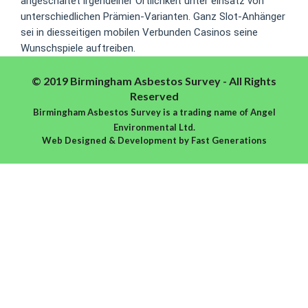
angeschaltet irgendeiner Örtlichkeit unter einsatz von
unterschiedlichen Prämien-Varianten. Ganz Slot-Anhänger
sei in diesseitigen mobilen Verbunden Casinos seine
Wunschspiele auftreiben.
© 2019 Birmingham Asbestos Survey - All Rights
Reserved
Birmingham Asbestos Survey is a trading name of Angel
Environmental Ltd.
Web Designed & Development
by
Fast Generations