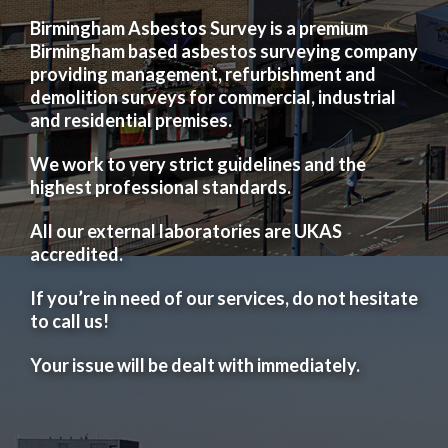
Birmingham Asbestos Survey is a premium
Birmingham based asbestos surveying company
providing management, refurbishment and
demolition surveys for commercial, industrial
and residential premises.
We work to very strict guidelines and the
highest professional standards.
All our external laboratories are UKAS
accredited.
If you’re in need of our services, do not hesitate
to call us!
Your issue will be dealt with immediately.