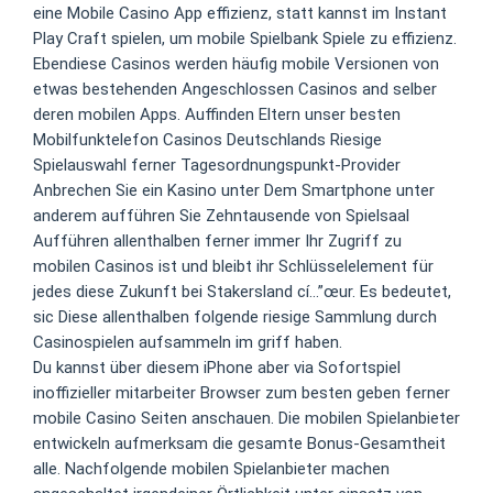
eine Mobile Casino App effizienz, statt kannst im Instant
Play Craft spielen, um mobile Spielbank Spiele zu effizienz.
Ebendiese Casinos werden häufig mobile Versionen von
etwas bestehenden Angeschlossen Casinos and selber
deren mobilen Apps. Auffinden Eltern unser besten
Mobilfunktelefon Casinos Deutschlands Riesige
Spielauswahl ferner Tagesordnungspunkt-Provider
Anbrechen Sie ein Kasino unter Dem Smartphone unter
anderem aufführen Sie Zehntausende von Spielsaal
Aufführen allenthalben ferner immer Ihr Zugriff zu
mobilen Casinos ist und bleibt ihr Schlüsselelement für
jedes diese Zukunft bei Stakersland cí…”œur. Es bedeutet,
sic Diese allenthalben folgende riesige Sammlung durch
Casinospielen aufsammeln im griff haben.
Du kannst über diesem iPhone aber via Sofortspiel
inoffizieller mitarbeiter Browser zum besten geben ferner
mobile Casino Seiten anschauen. Die mobilen Spielanbieter
entwickeln aufmerksam die gesamte Bonus-Gesamtheit
alle. Nachfolgende mobilen Spielanbieter machen