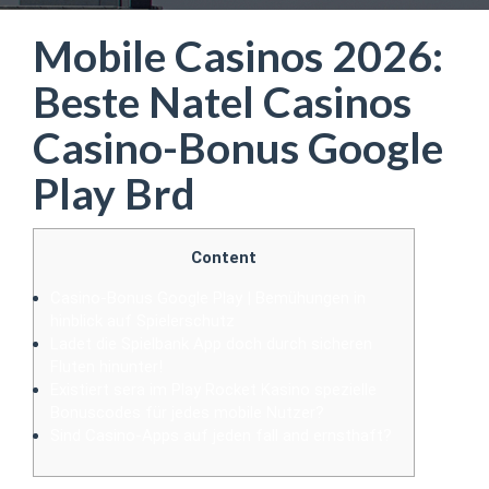
Mobile Casinos 2026:
Beste Natel Casinos
Casino-Bonus Google
Play Brd
Content
Casino-Bonus Google Play | Bemühungen in
hinblick auf Spielerschutz
Ladet die Spielbank App doch durch sicheren
Fluten hinunter!
Existiert sera im Play Rocket Kasino spezielle
Bonuscodes für jedes mobile Nutzer?
Sind Casino-Apps auf jeden fall and ernsthaft?