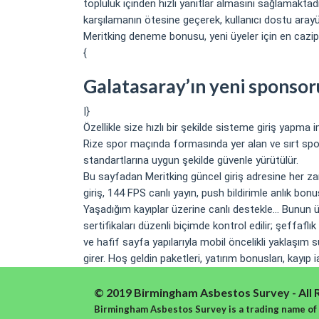
topluluk içinden hızlı yanıtlar almasını sağlamaktadır
karşılamanın ötesine geçerek, kullanıcı dostu arayüz
Meritking deneme bonusu, yeni üyeler için en cazip te
{
Galatasaray’ın yeni sponsor
|}
Özellikle size hızlı bir şekilde sisteme giriş yapm
Rize spor maçında formasında yer alan ve sırt spons
standartlarına uygun şekilde güvenle yürütülür.
Bu sayfadan Meritking güncel giriş adresine her zam
giriş, 144 FPS canlı yayın, push bildirimle anlık bonu
Yaşadığım kayıplar üzerine canlı destekle… Bunun 
sertifikaları düzenli biçimde kontrol edilir; şeffafl
ve hafif sayfa yapılarıyla mobil öncelikli yaklaşım s
girer. Hoş geldin paketleri, yatırım bonusları, kayıp ia
© 2019 Birmingham Asbestos Survey - All 
Birmingham Asbestos Survey is a trading name of