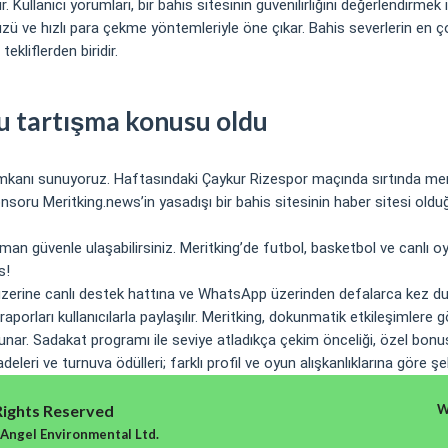
. Kullanıcı yorumları, bir bahis sitesinin güvenilirliğini değerlendirmek i
ü ve hızlı para çekme yöntemleriyle öne çıkar. Bahis severlerin en çok 
kliflerden biridir.
u tartışma konusu oldu
a imkanı sunuyoruz. Haftasındaki Çaykur Rizespor maçında sırtında mer
oru Meritking.news’in yasadışı bir bahis sitesinin haber sitesi olduğu
an güvenle ulaşabilirsiniz. Meritking’de futbol, basketbol ve canlı oy
s!
üzerine canlı destek hattına ve WhatsApp üzerinden defalarca kez du
ık raporları kullanıcılarla paylaşılır. Meritking, dokunmatik etkileşiml
unar. Sadakat programı ile seviye atladıkça çekim önceliği, özel bonusla
deleri ve turnuva ödülleri; farklı profil ve oyun alışkanlıklarına göre şekil
Rights Reserved
W
 Angel Environmental Ltd.