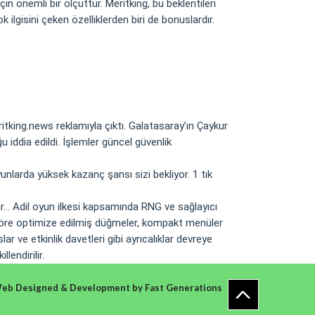
çin önemli bir ölçüttür. Meritking, bu beklentileri
ilgisini çeken özelliklerden biri de bonuslardır.
itking.news reklamıyla çıktı. Galatasaray’ın Çaykur
 iddia edildi. İşlemler güncel güvenlik
unlarda yüksek kazanç şansı sizi bekliyor. 1 tık
r… Adil oyun ilkesi kapsamında RNG ve sağlayıcı
ere göre optimize edilmiş düğmeler, kompakt menüler
r ve etkinlik davetleri gibi ayrıcalıklar devreye
lendirilir.
eb Designed & Development
by
Fast Generations