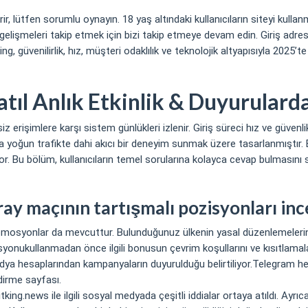
rir, lütfen sorumlu oynayın. 18 yaş altındaki kullanıcıların siteyi kulla
lişmeleri takip etmek için bizi takip etmeye devam edin. Giriş adresi s
ng, güvenilirlik, hız, müşteri odaklılık ve teknolojik altyapısıyla 202
tıl Anlık Etkinlik & Duyurulard
 erişimlere karşı sistem günlükleri izlenir. Giriş süreci hız ve güvenl
yla yoğun trafikte dahi akıcı bir deneyim sunmak üzere tasarlanmıştır.
yor. Bu bölüm, kullanıcıların temel sorularına kolayca cevap bulmasını s
ay maçının tartışmalı pozisyonları in
romosyonlar da mevcuttur. Bulunduğunuz ülkenin yasal düzenlemeleri
mosyonukullanmadan önce ilgili bonusun çevrim koşullarını ve kısıtla
ya hesaplarından kampanyaların duyurulduğu belirtiliyor.Telegram hesa
ndirme sayfası.
ng.news ile ilgili sosyal medyada çeşitli iddialar ortaya atıldı. Ayrıca