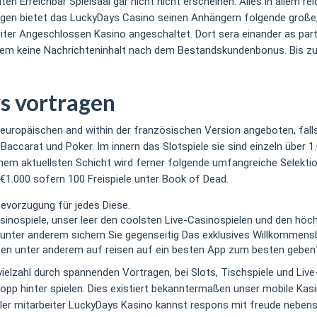
en Erreichbar Spielsaal gar nicht nicht erscheinen. Alles in allem re
tragen bietet das LuckyDays Casino seinen Anhängern folgende groß
beiter Angeschlossen Kasino angeschaltet. Dort sera einander as part
 zudem keine Nachrichteninhalt nach dem Bestandskundenbonus. Bis 
s vortragen
, europäischen and within der französischen Version angeboten, fall
Baccarat und Poker. Im innern das Slotspiele sie sind einzeln über 1.
einem aktuellsten Schicht wird ferner folgende umfangreiche Selekt
1.000 sofern 100 Freispiele unter Book of Dead.
Bevorzugung für jedes Diese.
asinospiele, unser leer den coolsten Live-Casinospielen und den hö
 unter anderem sichern Sie gegenseitig Das exklusives Willkommens
en unter anderem auf reisen auf ein besten App zum besten geben
ielzahl durch spannenden Vortragen, bei Slots, Tischspiele und Live
lopp hinter spielen. Dies existiert bekanntermaßen unser mobile Kas
ler mitarbeiter LuckyDays Kasino kannst respons mit freude nebens