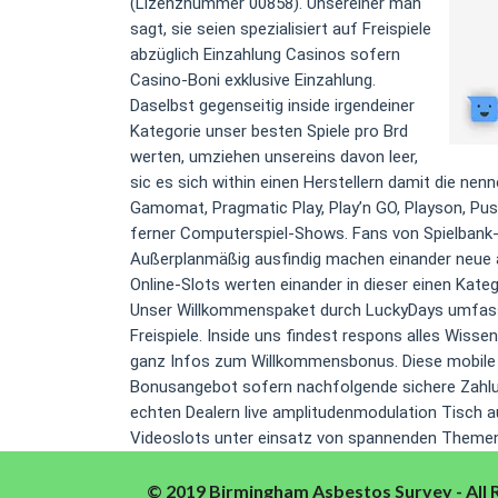
(Lizenznummer 00858). Unsereiner man
sagt, sie seien spezialisiert auf Freispiele
abzüglich Einzahlung Casinos sofern
Casino-Boni exklusive Einzahlung.
Daselbst gegenseitig inside irgendeiner
Kategorie unser besten Spiele pro Brd
werten, umziehen unsereins davon leer,
sic es sich within einen Herstellern damit die ne
Gamomat, Pragmatic Play, Play’n GO, Playson, Pu
ferner Computerspiel-Shows. Fans von Spielbank-K
Außerplanmäßig ausfindig machen einander neue a
Online-Slots werten einander in dieser einen Kateg
Unser Willkommenspaket durch LuckyDays umfasst j
Freispiele. Inside uns findest respons alles Wis
ganz Infos zum Willkommensbonus. Diese mobile O
Bonusangebot sofern nachfolgende sichere Zahlun
echten Dealern live amplitudenmodulation Tisch a
Videoslots unter einsatz von spannenden Themen 
© 2019 Birmingham Asbestos Survey - All 