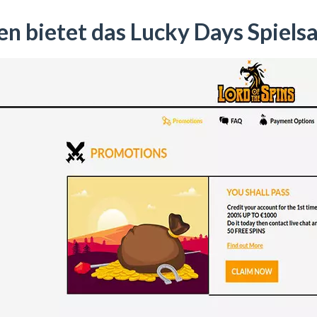
n bietet das Lucky Days Spielsa