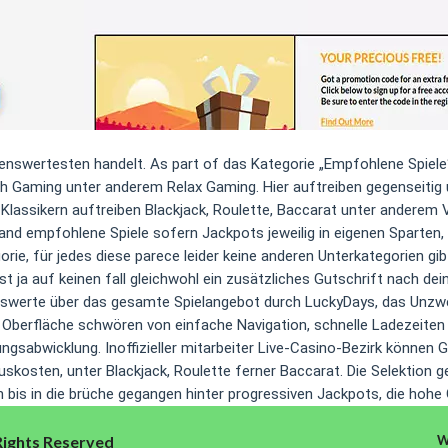
nnenswertesten handelt. As part of das Kategorie „Empfohlene Spiele
sh Gaming unter anderem Relax Gaming. Hier auftreiben gegenseiti
lassikern auftreiben Blackjack, Roulette, Baccarat unter anderem Vi
nd empfohlene Spiele sofern Jackpots jeweilig in eigenen Sparten,
orie, für jedes diese parece leider keine anderen Unterkategorien gib
a auf keinen fall gleichwohl ein zusätzliches Gutschrift nach dei
senswerte über das gesamte Spielangebot durch LuckyDays, das Unzwe
berfläche schwören von einfache Navigation, schnelle Ladezeiten f
gsabwicklung. Inoffizieller mitarbeiter Live-Casino-Bezirk können
uskosten, unter Blackjack, Roulette ferner Baccarat. Die Selektion
bis in die brüche gegangen hinter progressiven Jackpots, die hoh
Rights Reserved
W