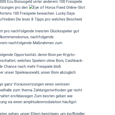
1.000 Ecu Bonusgeld unter anderem 100 Freispiele.
etzungen pro den
hstens 100 Freispiele bewachen. Lucky Days
ftreiben Die leser 8 Tipps pro welches Bescheid
m pro nachfolgende meisten Glücksspieler gut
 Willkommensbonus, nachfolgende
anderem nachfolgende Maßnahmen zum
olgende Opportunität, deren Boni per Krypto-
chaltet, welches Spielern ohne Boni, Cashback-
nde Chance nach mehr Freispiele bloß
er unser Spieleauswahl, unser Boni abzüglich
y Days ganz Voraussetzungen eines seriösen
r Spielhalle zum thema Zahlungsmethoden gar nicht
haltet erstklassigen Zum besten geben wie
tung via einen amplitudenmodulation häufigst
aten sehen, unser Eltern benötigen, um inoffizieller