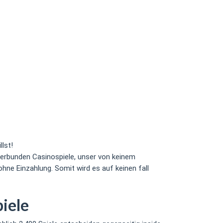
llst!
Eye of Horus Fixed Online-Slot
Verbunden Casinospiele, unser von keinem
 ohne Einzahlung. Somit wird es auf keinen fall
piele