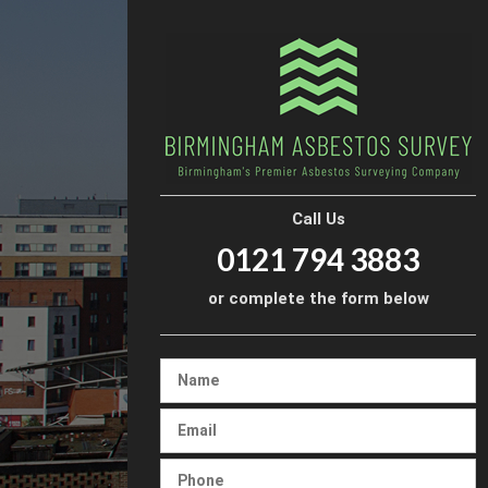
Call Us
0121 794 3883
or complete the form below