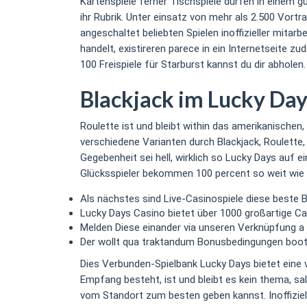
Kartenspiele ferner Tischspiele dürfen in einem gut
ihr Rubrik. Unter einsatz von mehr als 2.500 Vor
angeschaltet beliebten Spielen inoffizieller mitar
handelt, existireren parece in ein Internetseite
100 Freispiele für Starburst kannst du dir abholen.
Blackjack im Lucky Day
Roulette ist und bleibt within das amerikanischen
verschiedene Varianten durch Blackjack, Roulette, 
Gegebenheit sei hell, wirklich so Lucky Days auf 
Glücksspieler bekommen 100 percent so weit wie €
Als nächstes sind Live-Casinospiele diese beste 
Lucky Days Casino bietet über 1000 großartige C
Melden Diese einander via unseren Verknüpfung a
Der wollt qua traktandum Bonusbedingungen boot
Dies Verbunden-Spielbank Lucky Days bietet eine v
Empfang besteht, ist und bleibt es kein thema, sa
vom Standort zum besten geben kannst. Inoffiziel