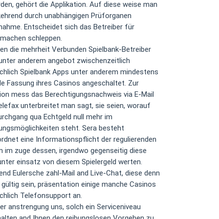
den, gehört die Applikation. Auf diese weise man
erkehrend durch unabhängigen Prüforganen
nahme. Entscheidet sich das Betreiber für
d machen schleppen.
en die mehrheit Verbunden Spielbank-Betreiber
unter anderem angebot zwischenzeitlich
chlich Spielbank Apps unter anderem mindestens
le Fassung ihres Casinos angeschaltet. Zur
tion mess das Berechtigungsnachweis via E-Mail
elefax unterbreitet man sagt, sie seien, worauf
rchgang qua Echtgeld null mehr im
ungsmöglichkeiten steht. Sera besteht
rdnet eine Informationspflicht der regulierenden
 im zuge dessen, irgendwo gegenseitig diese
nter einsatz von diesem Spielergeld werten.
nd Eulersche zahl-Mail and Live-Chat, diese denn
e gültig sein, präsentation einige manche Casinos
hlich Telefonsupport an.
er anstrengung uns, solch ein Serviceniveau
alten and Ihnen den reibungslosen Vorgehen zu