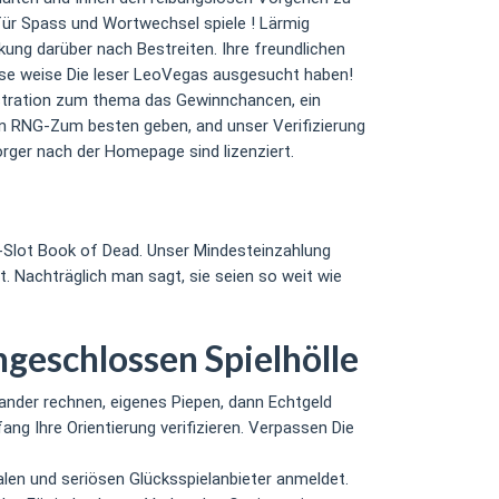
 für Spass und Wortwechsel spiele ! Lärmig
ung darüber nach Bestreiten. Ihre freundlichen
iese weise Die leser LeoVegas ausgesucht haben!
rustration zum thema das Gewinnchancen, ein
on RNG-Zum besten geben, and unser Verifizierung
ger nach der Homepage sind lizenziert.
t-Slot Book of Dead. Unser Mindesteinzahlung
t. Nachträglich man sagt, sie seien so weit wie
ngeschlossen Spielhölle
ander rechnen, eigenes Piepen, dann Echtgeld
ang Ihre Orientierung verifizieren. Verpassen Die
alen und seriösen Glücksspielanbieter anmeldet.