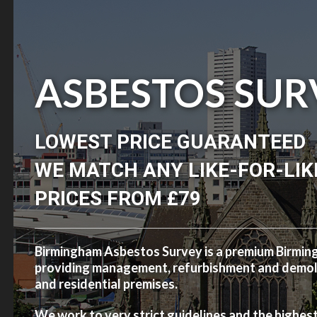
ASBESTOS SUR
LOWEST PRICE GUARANTEED
WE MATCH ANY LIKE-FOR-LIK
PRICES FROM £79
Birmingham Asbestos Survey is a premium Birmi
providing management, refurbishment and demolit
and residential premises.
We work to very strict guidelines and the highes