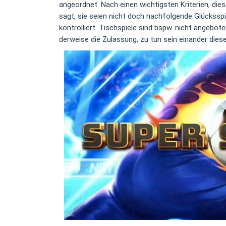
angeordnet. Nach einen wichtigsten Kriterien, die
sagt, sie seien nicht doch nachfolgende Glückssp
kontrolliert. Tischspiele sind bspw. nicht angeb
derweise die Zulassung, zu tun sein einander di