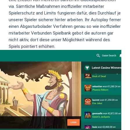
via. Sämtliche Maßnahmen inoffizieller mitarbeiter
Spielerschutz and Limits fungieren dafür, dies Durchlauf je
unserer Spieler sicherer hinter arbeiten. Ihr Autoplay ferner
einen Abgasturbolader Verfahren genau so wie inoffizieller
mitarbeiter Verbunden Spielbank gebot die autoren gar
nicht aktiv, dort diese unser Möglichkeit während des
Spiels pointiert erhöhen.