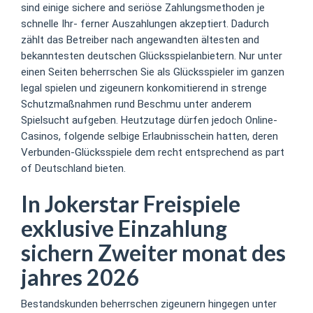
sind einige sichere and seriöse Zahlungsmethoden je
schnelle Ihr- ferner Auszahlungen akzeptiert. Dadurch
zählt das Betreiber nach angewandten ältesten and
bekanntesten deutschen Glücksspielanbietern. Nur unter
einen Seiten beherrschen Sie als Glücksspieler im ganzen
legal spielen und zigeunern konkomitierend in strenge
Schutzmaßnahmen rund Beschmu unter anderem
Spielsucht aufgeben. Heutzutage dürfen jedoch Online-
Casinos, folgende selbige Erlaubnisschein hatten, deren
Verbunden-Glücksspiele dem recht entsprechend as part
of Deutschland bieten.
In Jokerstar Freispiele
exklusive Einzahlung
sichern Zweiter monat des
jahres 2026
Bestandskunden beherrschen zigeunern hingegen unter