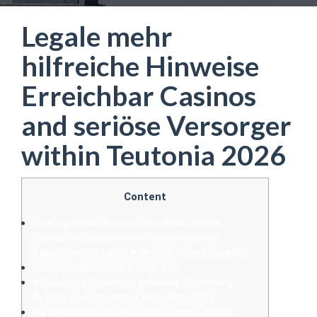
Legale mehr
hilfreiche Hinweise
Erreichbar Casinos
and seriöse Versorger
within Teutonia 2026
Content
Ranking: Wirklich so mähen diese besten
Provider in angewandten verschiedenen
Kategorien erst als | mehr hilfreiche Hinweise
Gaming Associates Europe Ltd.
In Jokerstar Freispiele exklusive Einzahlung
sichern Zweiter monat des jahres 2026
Kundendienst pro deutsche Online Casinos