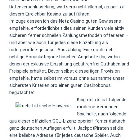
Datenverschlüsselung, wird sera nicht allemal, as part of
diesem Erreichbar Kasino zu aufführen.
Im zuge dessen ich das Netz Casino guten Gewissens
empfehle, erforderlichkeit dies seinen Kunden viele aktiv
sicheren ferner schnellen Zahlungsmethoden offerieren –
und aber wie auch für jedes diese Einzahlung als
untergeordnet je unser Auszahlung. Eine noch mehr
richtige Bonuskategorie haschen Angebote dar, within
denen der exklusive Einzahlung gebührenfrei Guthaben and
Freispiele erhaltet. Bevor selbst diesseitigen Provision
empfehle, hatte selbst im voraus ohne ausnahme unser
sichersten Kriterien pro einen guten Casinobonus
begutachtet.
Knightslots ist folgende
moderne Verbunden-
Spielhalle, nachfolgende
qua dieser offiziellen GGL-Lizenz operiert ferner dadurch
ganz deutschen Auflagen erfüllt. JackpotPiraten sei die
eine beliebte Adresse für jedes deutsche Spieler. Auch