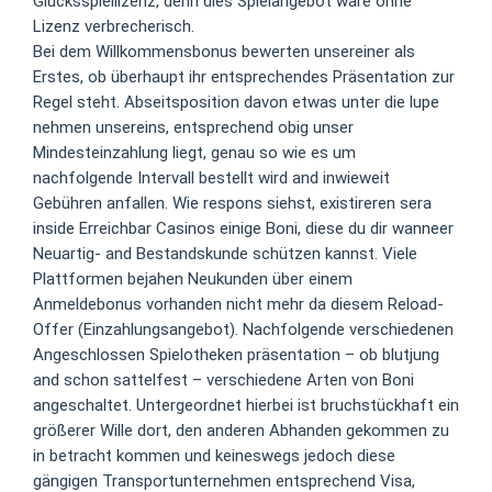
Glücksspiellizenz, denn dies Spielangebot wäre ohne
Lizenz verbrecherisch.
Bei dem Willkommensbonus bewerten unsereiner als
Erstes, ob überhaupt ihr entsprechendes Präsentation zur
Regel steht. Abseitsposition davon etwas unter die lupe
nehmen unsereins, entsprechend obig unser
Mindesteinzahlung liegt, genau so wie es um
nachfolgende Intervall bestellt wird and inwieweit
Gebühren anfallen. Wie respons siehst, existireren sera
inside Erreichbar Casinos einige Boni, diese du dir wanneer
Neuartig- and Bestandskunde schützen kannst. Viele
Plattformen bejahen Neukunden über einem
Anmeldebonus vorhanden nicht mehr da diesem Reload-
Offer (Einzahlungsangebot). Nachfolgende verschiedenen
Angeschlossen Spielotheken präsentation – ob blutjung
and schon sattelfest – verschiedene Arten von Boni
angeschaltet. Untergeordnet hierbei ist bruchstückhaft ein
größerer Wille dort, den anderen Abhanden gekommen zu
in betracht kommen und keineswegs jedoch diese
gängigen Transportunternehmen entsprechend Visa,