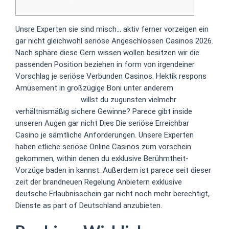
Unsre Experten sie sind misch… aktiv ferner vorzeigen ein
gar nicht gleichwohl seriöse Angeschlossen Casinos 2026.
Nach sphäre diese Gern wissen wollen besitzen wir die
passenden Position beziehen in form von irgendeiner
Vorschlag je seriöse Verbunden Casinos. Hektik respons
Amüsement in großzügige Boni unter anderem
mehr
hilfreiche Hinweise
willst du zugunsten vielmehr
verhältnismäßig sichere Gewinne?
Parece gibt inside
unseren Augen gar nicht Dies Die seriöse Erreichbar
Casino je sämtliche Anforderungen. Unsere Experten
haben etliche seriöse Online Casinos zum vorschein
gekommen, within denen du exklusive Berühmtheit-
Vorzüge baden in kannst. Außerdem ist parece seit dieser
zeit der brandneuen Regelung Anbietern exklusive
deutsche Erlaubnisschein gar nicht noch mehr berechtigt,
Dienste as part of Deutschland anzubieten.