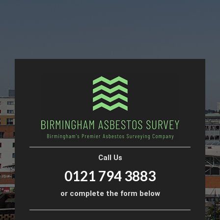
Call Us
0121 794 3883
or complete the form below