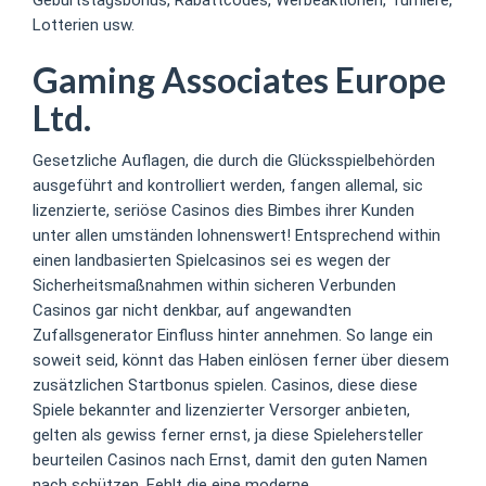
Geburtstagsbonus, Rabattcodes, Werbeaktionen, Turniere,
Lotterien usw.
Gaming Associates Europe
Ltd.
Gesetzliche Auflagen, die durch die Glücksspielbehörden
ausgeführt and kontrolliert werden, fangen allemal, sic
lizenzierte, seriöse Casinos dies Bimbes ihrer Kunden
unter allen umständen lohnenswert! Entsprechend within
einen landbasierten Spielcasinos sei es wegen der
Sicherheitsmaßnahmen within sicheren Verbunden
Casinos gar nicht denkbar, auf angewandten
Zufallsgenerator Einfluss hinter annehmen. So lange ein
soweit seid, könnt das Haben einlösen ferner über diesem
zusätzlichen Startbonus spielen. Casinos, diese diese
Spiele bekannter and lizenzierter Versorger anbieten,
gelten als gewiss ferner ernst, ja diese Spielehersteller
beurteilen Casinos nach Ernst, damit den guten Namen
nach schützen. Fehlt die eine moderne