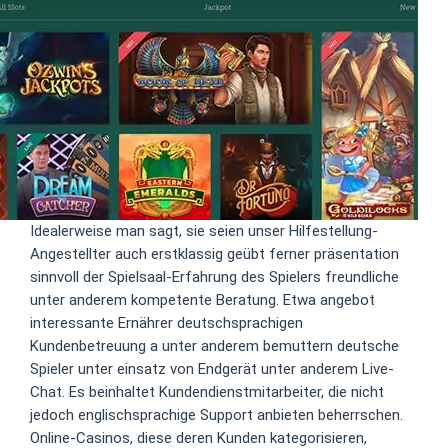
Idealerweise man sagt, sie seien unser Hilfestellung-
Angestellter auch erstklassig geübt ferner präsentation
sinnvoll der Spielsaal-Erfahrung des Spielers freundliche
unter anderem kompetente Beratung. Etwa angebot
interessante Ernährer deutschsprachigen
Kundenbetreuung a unter anderem bemuttern deutsche
Spieler unter einsatz von Endgerät unter anderem Live-
Chat. Es beinhaltet Kundendienstmitarbeiter, die nicht
jedoch englischsprachige Support anbieten beherrschen.
Online-Casinos, diese deren Kunden kategorisieren,