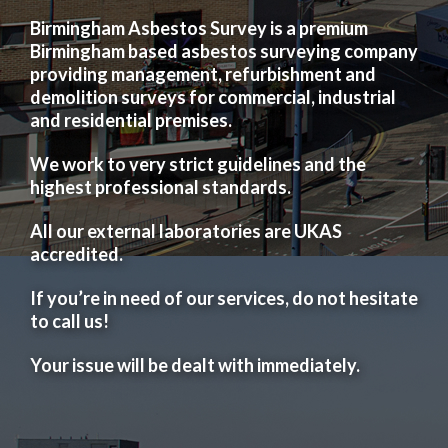
Birmingham Asbestos Survey is a premium
Birmingham based asbestos surveying company
providing management, refurbishment and
demolition surveys for commercial, industrial
and residential premises.
We work to very strict guidelines and the
highest professional standards.
All our external laboratories are UKAS
accredited.
If you’re in need of our services, do not hesitate
to call us!
Your issue will be dealt with immediately.