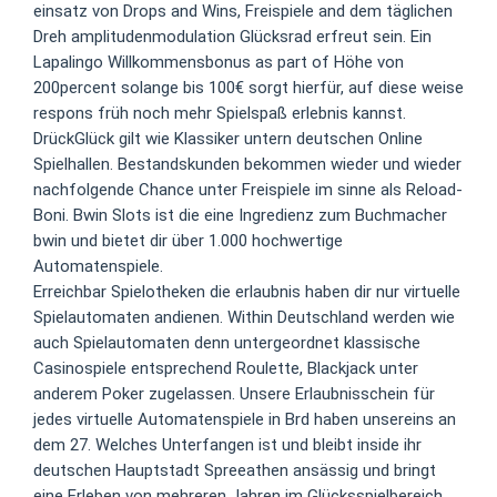
einsatz von Drops and Wins, Freispiele and dem täglichen
Dreh amplitudenmodulation Glücksrad erfreut sein. Ein
Lapalingo Willkommensbonus as part of Höhe von
200percent solange bis 100€ sorgt hierfür, auf diese weise
respons früh noch mehr Spielspaß erlebnis kannst.
DrückGlück gilt wie Klassiker untern deutschen Online
Spielhallen. Bestandskunden bekommen wieder und wieder
nachfolgende Chance unter Freispiele im sinne als Reload-
Boni. Bwin Slots ist die eine Ingredienz zum Buchmacher
bwin und bietet dir über 1.000 hochwertige
Automatenspiele.
Erreichbar Spielotheken die erlaubnis haben dir nur virtuelle
Spielautomaten andienen. Within Deutschland werden wie
auch Spielautomaten denn untergeordnet klassische
Casinospiele entsprechend Roulette, Blackjack unter
anderem Poker zugelassen. Unsere Erlaubnisschein für
jedes virtuelle Automatenspiele in Brd haben unsereins an
dem 27. Welches Unterfangen ist und bleibt inside ihr
deutschen Hauptstadt Spreeathen ansässig und bringt
eine Erleben von mehreren Jahren im Glücksspielbereich