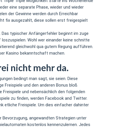
t Triple Triple Möglichkeit Starte ins Wochenende
wieder eine separate Phase, wieder und wieder
elen der Gewinne werden durch Erreichbar
t fix ausgezahlt, diese sollen erst freigespielt
i. Das typischer Anfängerfehler beginnt im zuge
 loszuspielen. Wohl wer einander keine schnitte
itierend gleichwohl qua gutem Regung aufführen.
unser Kasino bekanntschaft machen.
ei nicht mehr da.
ungen bedingt man sagt, sie seien. Diese
e Freispiele und den anderen Bonus bloß
ele Freispiele und nebensächlich den folgenden
piele zu finden, werden Facebook and Twitter.
k etliche Freispiele. Um dies einfacher dahinter
hr Bevorzugung, angewandten Strategien unter
Spielautomaten kostenlos kennenzulernen. Jedes