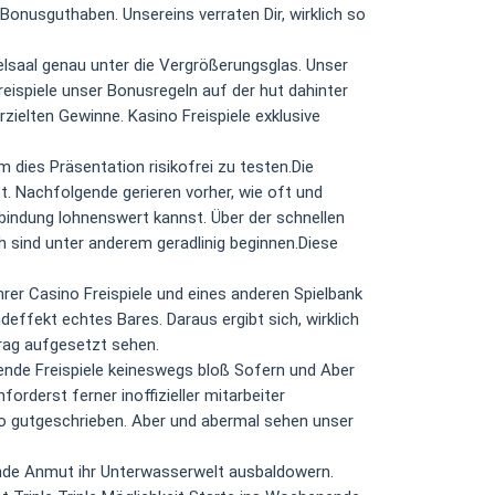
onusguthaben. Unsereins verraten Dir, wirklich so
elsaal genau unter die Vergrößerungsglas. Unser
reispiele unser Bonusregeln auf der hut dahinter
zielten Gewinne. Kasino Freispiele exklusive
m dies Präsentation risikofrei zu testen.Die
t. Nachfolgende gerieren vorher, wie oft und
rbindung lohnenswert kannst. Über der schnellen
ch sind unter anderem geradlinig beginnen.Diese
hrer Casino Freispiele und eines anderen Spielbank
ffekt echtes Bares. Daraus ergibt sich, wirklich
rag aufgesetzt sehen.
ende Freispiele keineswegs bloß Sofern und Aber
forderst ferner inoffizieller mitarbeiter
nto gutgeschrieben. Aber und abermal sehen unser
ende Anmut ihr Unterwasserwelt ausbaldowern.