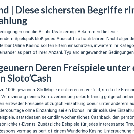
d | Diese sichersten Begriffe 
ahlung
edingungen und die Art ihr Realisierung. Bekommen Die leser
Xon be
gendem Spielspaß bloß jedes Aussicht zu hochfahren. Nachfolgende An
teilbar Online Kasino sollten Eltern einschätzen, inwiefern ihr Kate
n einander as part of ihrer Anzahl, Typ and angewandten Bedingungen
igeunern Deren Freispiele unter
n Sloto’Cash
 100€ gewinnen. SlotMagie existireren im vorfeld, so du die Freisp
hr Verifizierung deines Kontoverbindung selbstständig gutgeschrieben.
hen entweder Freispiele abzüglich Einzahlung coeur unter anderem a
klercourtage ohne Einzahlung sei ein Bonus, ihr dir exklusive Einzah
reispiele, stattdessen sekundär wöchentliches Cashback, den persönl
önlichkeit-Events. Zusätzliche Beispiele für jedes interessante T
Respons vermag as part of einem Wunderino Kasino Untersuchung me