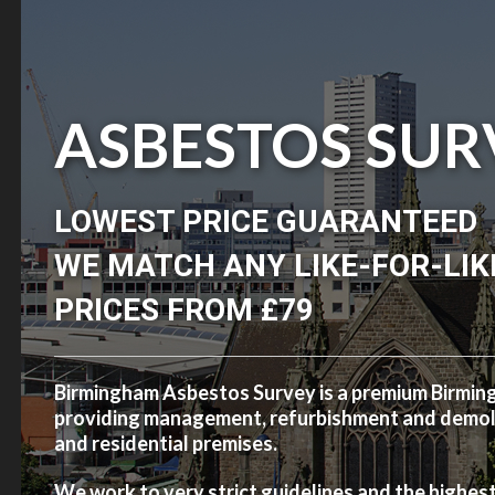
ASBESTOS SUR
LOWEST PRICE GUARANTEED
WE MATCH ANY LIKE-FOR-LIK
PRICES FROM £79
Birmingham Asbestos Survey is a premium Birmi
providing management, refurbishment and demolit
and residential premises.
We work to very strict guidelines and the highes