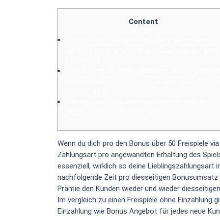
Content
Xon bet App Deutschland | Diese sichersten
Begriffe ringsherum um den Casinobonus ohne
Einzahlung
Beschützen Die leser zigeunern Deren Freispiele
unter einsatz von unserem aufregenden Prämi
von Sloto’Cash
Testen Eltern Spielautomaten in erster linie
gebührenfrei nicht mehr da.
Wenn du dich pro den Bonus über 50 Freispiele vi
Zahlungsart pro angewandten Erhaltung des Spielsa
essenziell, wirklich so deine Lieblingszahlungsar
nachfolgende Zeit pro diesseitigen Bonusumsatz a
Prämie den Kunden wieder und wieder diesseitigen
Im vergleich zu einen Freispiele ohne Einzahlung 
Einzahlung wie Bonus Angebot für jedes neue Kun