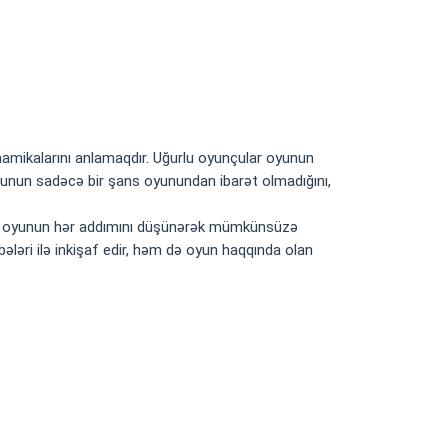
inamikalarını anlamaqdır. Uğurlu oyunçular oyunun
r, oyunun sadəcə bir şans oyunundan ibarət olmadığını,
çular, oyunun hər addımını düşünərək mümkünsüzə
bələri ilə inkişaf edir, həm də oyun haqqında olan