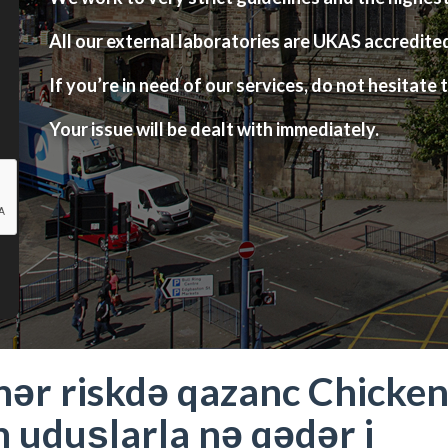
All our external laboratories are UKAS accredite
If you’re in need of our services, do not hesitate t
Your issue will be dealt with immediately.
 hər riskdə qazanc Chicke
 uduşlarla nə qədər i