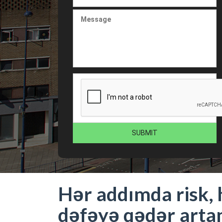
Hər addımda risk,
dəfəyə qədər artan