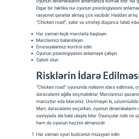
oyunun dinamikalarını anlamanıza kömək edir. Nə qəd
Digər bir taktika isə oyunun psixologiyasını anlamaq
rasyonel qərarlar almaq çox vacibdir. Həddən artıq
“Chicken road”, səbir və strateji düşüncə tələb edə
Hər zaman kiçik mərclərlə başlayın.
Mərclərinizi balanslayın.
Emosiyalarınızı kontrol edin.
Oyunun psixologiyasını anlamaya çalışın.
Səbirli olun.
Risklərin İdarə Edilməs
“Chicken road” oyununda risklərin idarə edilməsi, o
dərəcələrini ağılla seçməlidirlər. Mərclərinizi qazan
mərcətlər edə bilərsiniz. Unutmayın ki, uzunmüddətli
Mərc dərəcələrini seçərkən, oyunun dinamikalarını v
səviyyədə əla bala ulaşıla bilər. Oyunçular riski 
həm də oyunun həzzini almanızdır.
Hər zaman oyun büdcənizi müəyyən edin.