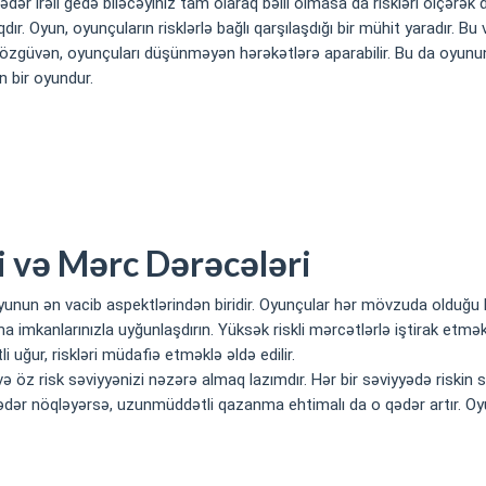
ər irəli gedə biləcəyiniz tam olaraq bəlli olmasa da riskləri ölçərək
dır. Oyun, oyunçuların risklərlə bağlı qarşılaşdığı bir mühit yaradır. B
 özgüvən, oyunçuları düşünməyən hərəkətlərə aparabilir. Bu da oyunun
n bir oyundur.
i və Mərc Dərəcələri
yunun ən vacib aspektlərindən biridir. Oyunçular hər mövzuda olduğu k
ma imkanlarınızla uyğunlaşdırın. Yüksək riskli mərcətlərlə iştirak etmə
 uğur, riskləri müdafiə etməklə əldə edilir.
ə öz risk səviyyənizi nəzərə almaq lazımdır. Hər bir səviyyədə riskin 
nə qədər nöqləyərsə, uzunmüddətli qazanma ehtimalı da o qədər artır. 