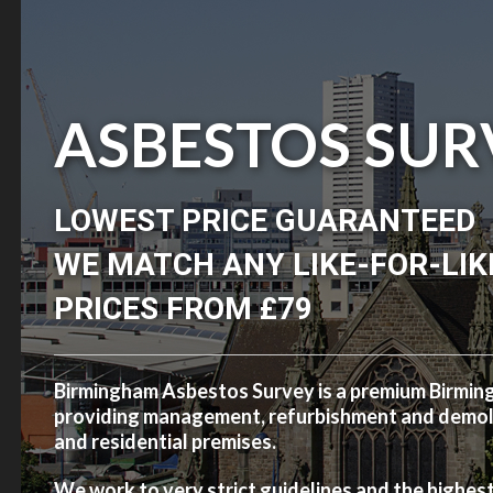
ASBESTOS SUR
LOWEST PRICE GUARANTEED
WE MATCH ANY LIKE-FOR-LIK
PRICES FROM £79
Birmingham Asbestos Survey is a premium Birmi
providing management, refurbishment and demolit
and residential premises.
We work to very strict guidelines and the highes