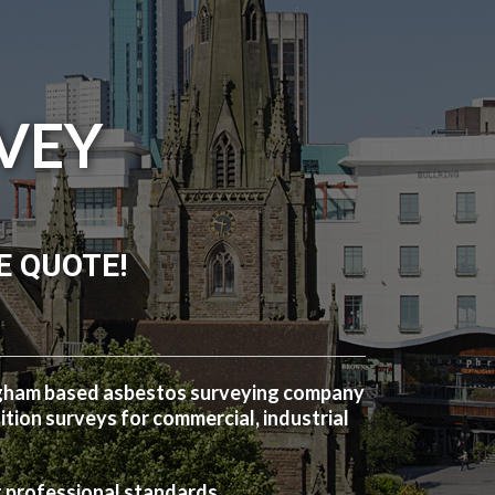
VEY
E QUOTE!
ngham based asbestos surveying company
ion surveys for commercial, industrial
t professional standards.