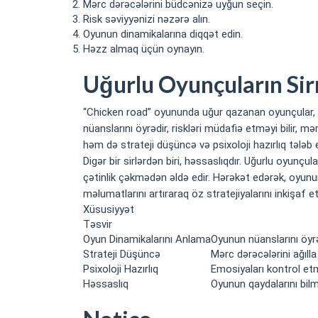
Mərc dərəcələrini büdcənizə uyğun seçin.
Risk səviyyənizi nəzərə alın.
Oyunun dinamikalarına diqqət edin.
Həzz almaq üçün oynayın.
Uğurlu Oyunçuların Sirr
“Chicken road” oyununda uğur qazanan oyunçular, bə
nüanslarını öyrədir, riskləri müdafiə etməyi bilir, m
həm də strateji düşüncə və psixoloji hazırlıq tələb et
Digər bir sirlərdən biri, həssaslıqdır. Uğurlu oyun
çətinlik çəkmədən əldə edir. Hərəkət edərək, oyunun 
məlumatlarını artıraraq öz stratejiyalarını inkişaf etd
Xüsusiyyət
Təsvir
Oyun Dinamikalarını Anlama
Oyunun nüanslarını öyr
Strateji Düşüncə
Mərc dərəcələrini ağıl
Psixoloji Hazırlıq
Emosiyaları kontrol et
Həssaslıq
Oyunun qaydalarını bilm