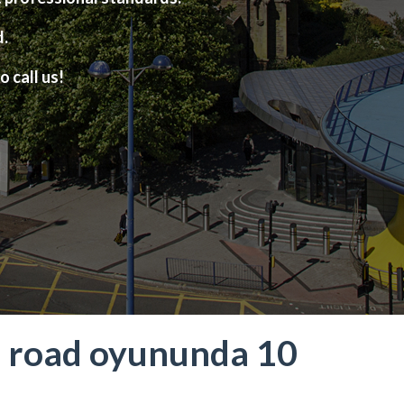
d.
o call us!
n road oyununda 10