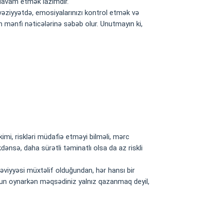
 davam etmək lazımdır.
u vəziyyətdə, emosiyalarınızı kontrol etmək və
 mənfi nəticələrinə səbəb olur. Unutmayın ki,
imi, riskləri müdafiə etməyi bilməli, mərc
kdənsə, daha sürətli təminatlı olsa da az riskli
səviyyəsi müxtəlif olduğundan, hər hansı bir
Oyun oynarkən məqsədiniz yalnız qazanmaq deyil,