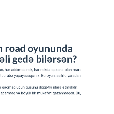
ən?
en road oyununda
əli gedə bilərsən?
un, hər addımda risk, hər riskdə qazanc olan mərc
 təcrübə yaşayacaqsınız. Bu oyun, asılılıq yaradan
ən qaçmaq üçün quşunu diqqətlə idarə etməkdir.
ğa aparmaq və böyük bir mükafat qazanmaqdır. Bu,