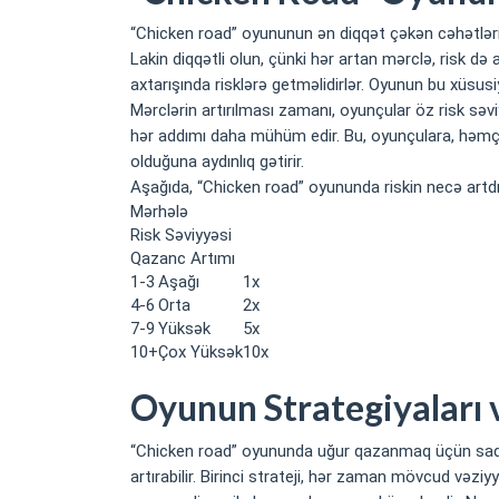
“Chicken road” oyununun ən diqqət çəkən cəhətlərind
Lakin diqqətli olun, çünki hər artan mərclə, risk də
axtarışında risklərə getməlidirlər. Oyunun bu xüsus
Mərclərin artırılması zamanı, oyunçular öz risk səvi
hər addımı daha mühüm edir. Bu, oyunçulara, həmç
olduğuna aydınlıq gətirir.
Aşağıda, “Chicken road” oyununda riskin necə artdı
Mərhələ
Risk Səviyyəsi
Qazanc Artımı
1-3
Aşağı
1x
4-6
Orta
2x
7-9
Yüksək
5x
10+
Çox Yüksək
10x
Oyunun Strategiyaları v
“Chicken road” oyununda uğur qazanmaq üçün sadəcə
artırabilir. Birinci strateji, hər zaman mövcud və