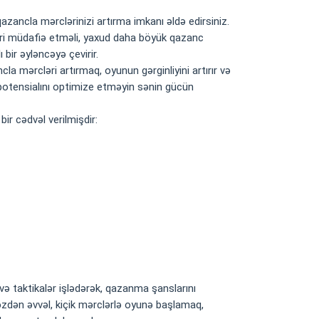
zancla mərclərinizi artırma imkanı əldə edirsiniz.
skləri müdafiə etməli, yaxud daha böyük qazanc
bir əyləncəyə çevirir.
la mərcləri artırmaq, oyunun gərginliyini artırır və
potensialını optimize etməyin sənin gücün
r cədvəl verilmişdir:
 taktikalər işlədərək, qazanma şanslarını
məzdən əvvəl, kiçik mərclərlə oyunə başlamaq,