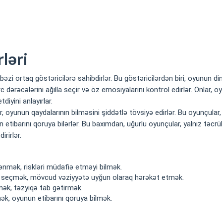
ləri
zi ortaq göstəricilərə sahibdirlər. Bu göstəricilərdən biri, oyunun d
ərc dərəcələrini ağılla seçir və öz emosiyalarını kontrol edirlər. Onla
diyini anlayırlar.
çular, oyunun qaydalarının bilməsini şiddətlə tövsiyə edirlər. Bu oyun
etibarını qoruya bilərlər. Bu baxımdan, uğurlu oyunçular, yalnız təcrü
irirlər.
ənmək, riskləri müdafiə etməyi bilmək.
la seçmək, mövcud vəziyyətə uyğun olaraq hərəkət etmək.
mək, təzyiqə tab gətirmək.
ək, oyunun etibarını qoruya bilmək.