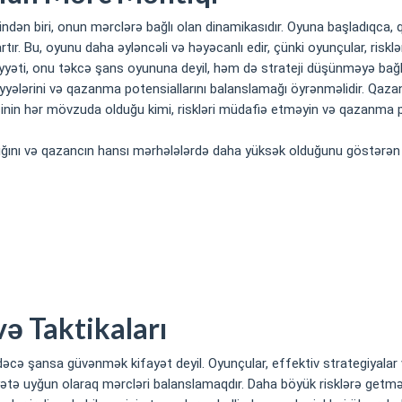
ən biri, onun mərclərə bağlı olan dinamikasıdır. Oyuna başladıqca, qa
 artır. Bu, oyunu daha əyləncəli və həyəcanlı edir, çünki oyunçular, ri
iyyəti, onu təkcə şans oyununa deyil, həm də strateji düşünməyə bağlı 
yyələrini və qazanma potensiallarını balanslamağı öyrənməlidir. Qazanc
inin hər mövzuda olduğu kimi, riskləri müdafiə etməyin və qazanma 
ğını və qazancın hansı mərhələlərdə daha yüksək olduğunu göstərən bi
ə Taktikaları
 şansa güvənmək kifayət deyil. Oyunçular, effektiv strategiyalar və
ziyyətə uyğun olaraq mərcləri balanslamaqdır. Daha böyük risklərə get