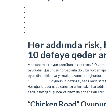
Hər addımda risk, hər riskdə qazanc: Chicken road 
“Chicken Road” Oyununun Mərc Məntiqi
Oyunun Strategiyaları və Taktikaları
Risklərin İdarə Edilməsi və Mərc Dərəcələri
Uğurlu Oyunçuların Sirrləri
Nəticə
Hər addımda risk, 
10 dəfəyə qədər ar
Möhtəşəm bir oyun təcrübəsi axtarırsınız? O zaman 
oyunudur. Quşunuzu torpaqlarla dolu bir yoldan apar
oyun dinamikləri və yüksək qazancla məşhurdur.
“
Chicken road
” oyununun cazibəsi, sadə lakin stra
Hər uğurlu addım, qazancınızı artırır, lakin hər 
səbir, strateji düşüncə və biraz da şans tələb edir.
“Chicken Road” Oyunu