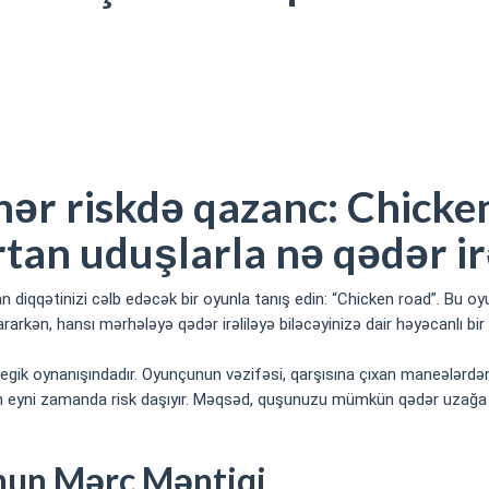
oyununda 10 dəfəyə qədər artan uduşlarla nə qədər irəli gedə bilərs
hər riskdə qazanc: Chick
tan uduşlarla nə qədər ir
diqqətinizi cəlb edəcək bir oyunla tanış edin: “Chicken road”. Bu oy
arkən, hansı mərhələyə qədər irəliləyə biləcəyinizə dair həyəcanlı bir
tegik oynanışındadır. Oyunçunun vəzifəsi, qarşısına çıxan maneələrd
addım eyni zamanda risk daşıyır. Məqsəd, quşunuzu mümkün qədər uza
nun Mərc Məntiqi