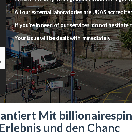
All our external laboratories are UKAS accredite
If you’re in need of our services, do not hesitate t
Your issue will be dealt with immediately.
ntiert Mit billionairespi
-Erlebnis und den Chanc