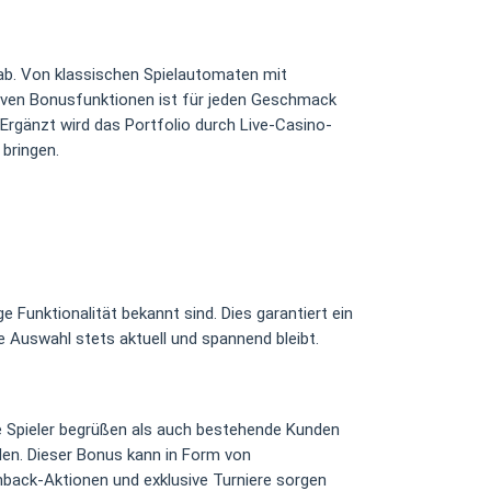
n ab. Von klassischen Spielautomaten mit
tiven Bonusfunktionen ist für jeden Geschmack
 Ergänzt wird das Portfolio durch Live-Casino-
 bringen.
 Funktionalität bekannt sind. Dies garantiert ein
e Auswahl stets aktuell und spannend bleibt.
ue Spieler begrüßen als auch bestehende Kunden
iden. Dieser Bonus kann in Form von
hback-Aktionen und exklusive Turniere sorgen