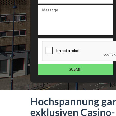
Hochspannung gara
exklusiven Casino