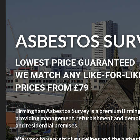
ASBESTOS SUR
LOWEST PRICE GUARANTEED
WE MATCH ANY LIKE-FOR-LIK
PRICES FROM £79
Birmingham Asbestos Survey is a premium Birmi
providing management, refurbishment and demolit
and residential premises.
We work to very strict guidelines and the highes