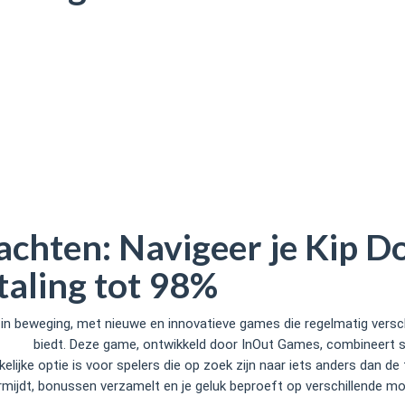
cken Road en Scoor een Uitbetaling tot 98%
ving
hten: Navigeer je Kip D
taling tot 98%
 in beweging, met nieuwe en innovatieve games die regelmatig verschi
Road
biedt. Deze game, ontwikkeld door InOut Games, combineert s
ijke optie is voor spelers die op zoek zijn naar iets anders dan de t
rmijdt, bonussen verzamelt en je geluk beproeft op verschillende moe