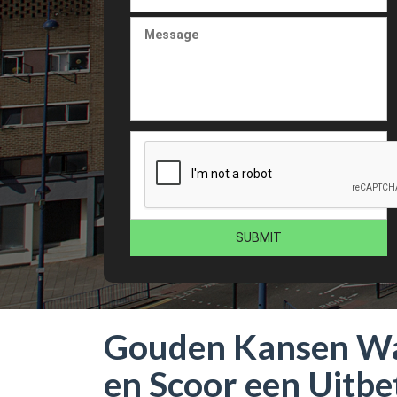
Gouden Kansen Wac
en Scoor een Uitbe