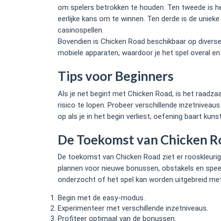
om spelers betrokken te houden. Ten tweede is he
eerlijke kans om te winnen. Ten derde is de unieke
casinospellen.
Bovendien is Chicken Road beschikbaar op diverse 
mobiele apparaten, waardoor je het spel overal en a
Tips voor Beginners
Als je net begint met Chicken Road, is het raadz
risico te lopen. Probeer verschillende inzetniveau
op als je in het begin verliest; oefening baart kuns
De Toekomst van Chicken R
De toekomst van Chicken Road ziet er rooskleurig
plannen voor nieuwe bonussen, obstakels en speel
onderzocht of het spel kan worden uitgebreid met
Begin met de easy-modus.
Experimenteer met verschillende inzetniveaus.
Profiteer optimaal van de bonussen.