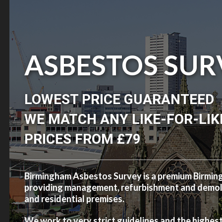
ASBESTOS SUR
LOWEST PRICE GUARANTEED
WE MATCH ANY LIKE-FOR-LIK
PRICES FROM £79
Birmingham Asbestos Survey is a premium Birmi
providing management, refurbishment and demolit
and residential premises.
We work to very strict guidelines and the highes