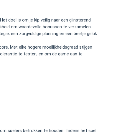
t doel is om je kip veilig naar een glinsterend
gelijkheid om waardevolle bonussen te verzamelen,
ategie; een zorgvuldige planning en een beetje geluk
core. Met elke hogere moeilijkheidsgraad stijgen
otolerantie te testen, en om de game aan te
om spelers betrokken te houden. Tijdens het spel