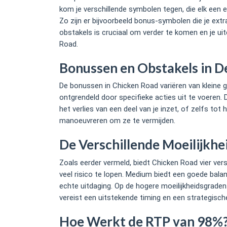
kom je verschillende symbolen tegen, die elk een 
Zo zijn er bijvoorbeeld bonus-symbolen die je extr
obstakels is cruciaal om verder te komen en je uit
Road.
Bonussen en Obstakels in De
De bonussen in Chicken Road variëren van kleine ge
ontgrendeld door specifieke acties uit te voeren.
het verlies van een deel van je inzet, of zelfs tot
manoeuvreren om ze te vermijden.
De Verschillende Moeilijkhe
Zoals eerder vermeld, biedt Chicken Road vier ver
veel risico te lopen. Medium biedt een goede balan
echte uitdaging. Op de hogere moeilijkheidsgraden 
vereist een uitstekende timing en een strategisch
Hoe Werkt de RTP van 98%