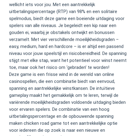
wellicht iets voor jou. Met een aantrekkelijk
uitbetalingspercentage (RTP) van 98% en een solitaire
spelmodus, biedt deze game een boeiende uitdaging voor
spelers van alle niveaus. Je begeleidt een kip naar een
gouden ei, waarbij je obstakels ontwijkt en bonussen
verzamelt. Met vier verschillende moeilijkheidsgraden –
easy, medium, hard en hardcore – is er altijd een passend
niveau voor jouw speelstijl en risicobereidheid. De spanning
stijgt met elke stap, want het potentieel voor winst neemt
toe, maar ook het risico om ‘gebraden’ te worden!
Deze game is een frisse wind in de wereld van online
casinospellen, die een combinatie biedt van eenvoud,
spanning en aantrekkelijke winstkansen. De intuïtieve
gameplay maakt het gemakkelijk om te leren, terwijl de
variërende moeilijkheidsgraden voldoende uitdaging bieden
voor ervaren spelers. De combinatie van een hoog
uitbetalingspercentage en de opbouwende spanning
maken chicken road game tot een aantrekkelijke optie
voor iedereen die op zoek is naar een nieuwe en