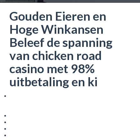
Gouden Eieren en
Hoge Winkansen
Beleef de spanning
van chicken road
casino met 98%
uitbetaling en ki
Gouden Eieren en Hoge Winkansen: Beleef de spanning
van chicken road casino met 98% uitbetaling en kies jouw
niveau!
De Basisprincipes van Chicken Road
Vier Verschillende Moeilijkheidsgraden
Winstmogelijkheden en de RTP
Bonussen en Speciale Features