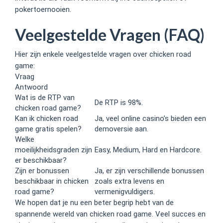
pokertoernooien.
Veelgestelde Vragen (FAQ)
Hier zijn enkele veelgestelde vragen over chicken road
game:
Vraag
Antwoord
Wat is de RTP van
De RTP is 98%.
chicken road game?
Kan ik chicken road
Ja, veel online casino’s bieden een
game gratis spelen?
demoversie aan.
Welke
moeilijkheidsgraden zijn
Easy, Medium, Hard en Hardcore.
er beschikbaar?
Zijn er bonussen
Ja, er zijn verschillende bonussen
beschikbaar in chicken
zoals extra levens en
road game?
vermenigvuldigers.
We hopen dat je nu een beter begrip hebt van de
spannende wereld van chicken road game. Veel succes en