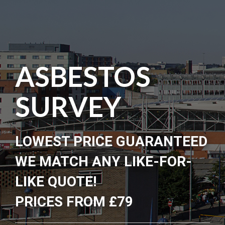
ASBESTOS
SURVEY
LOWEST PRICE GUARANTEED
WE MATCH ANY LIKE-FOR-
LIKE QUOTE!
PRICES FROM £79