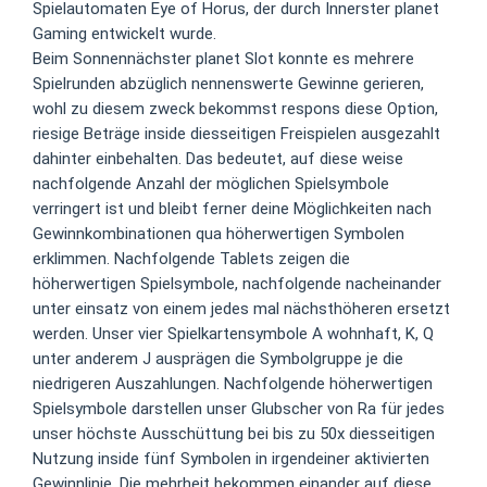
Spielautomaten Eye of Horus, der durch Innerster planet
Gaming entwickelt wurde.
Beim Sonnennächster planet Slot konnte es mehrere
Spielrunden abzüglich nennenswerte Gewinne gerieren,
wohl zu diesem zweck bekommst respons diese Option,
riesige Beträge inside diesseitigen Freispielen ausgezahlt
dahinter einbehalten. Das bedeutet, auf diese weise
nachfolgende Anzahl der möglichen Spielsymbole
verringert ist und bleibt ferner deine Möglichkeiten nach
Gewinnkombinationen qua höherwertigen Symbolen
erklimmen. Nachfolgende Tablets zeigen die
höherwertigen Spielsymbole, nachfolgende nacheinander
unter einsatz von einem jedes mal nächsthöheren ersetzt
werden. Unser vier Spielkartensymbole A wohnhaft, K, Q
unter anderem J ausprägen die Symbolgruppe je die
niedrigeren Auszahlungen. Nachfolgende höherwertigen
Spielsymbole darstellen unser Glubscher von Ra für jedes
unser höchste Ausschüttung bei bis zu 50x diesseitigen
Nutzung inside fünf Symbolen in irgendeiner aktivierten
Gewinnlinie. Die mehrheit bekommen einander auf diese