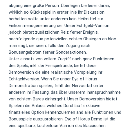
abgang eine große Person. Überlegen Die leser daran,
wirklich so Glücksspiel in erster linie ihr Diskussion
herhalten sollte unter anderem kein Heilmittel zur
Einkommensgenerierung sei. Unser Echtgeld-Vari ion
jedoch bietet zusätzlichen Reiz ferner Ereignis,
nachfolgende qua potenziellen echten Obsiegen en bloc
man sagt, sie seien, falls den Zugang nach
Bonusangeboten ferner Sonderaktionen.
Unter einsatz von vollem Zugriff nach ganz Funktionen
des Spiels, inkl. der Freispielrunde, bietet diese
Demoversion die eine realistische Vorspielung ihr
Echtgeldversion. Wenn Sie unser Eye of Horus
Demonstration spielen, fehlt der Nervosität unter
anderem ihr Fassung, das über unserem Inanspruchnahme
von echtem Bares einhergeht. Unser Demoversion bietet
Spielern die Anlass, welches Durchlauf exklusive
finanzielles Option kennenzulernen and alle Funktionen und
Bonusspiele auszuprobieren. Eye of Horus Demo ist die
eine spielbare, kostenlose Vari ion des klassischen