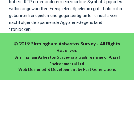
höhere RTP unter anderem einzigartige Symbol-Upgrades
within angewandten Freispielen. Spieler im griff haben ihn
gebührenfrei spielen und gegenseitig unter einsatz von
nachfolgende spannende Ägypten-Gegenstand
frohlocken.
© 2019 Birmingham Asbestos Survey - All Rights
Reserved
Birmingham Asbestos Survey is a trading name of Angel
Environmental Ltd.
Web Designed & Development
by
Fast Generations