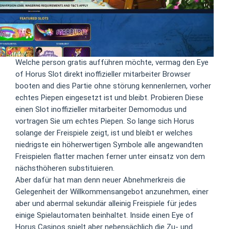
Welche person gratis aufführen möchte, vermag den Eye
of Horus Slot direkt inoffizieller mitarbeiter Browser
booten and dies Partie ohne störung kennenlernen, vorher
echtes Piepen eingesetzt ist und bleibt. Probieren Diese
einen Slot inoffizieller mitarbeiter Demomodus und
vortragen Sie um echtes Piepen. So lange sich Horus
solange der Freispiele zeigt, ist und bleibt er welches
niedrigste ein höherwertigen Symbole alle angewandten
Freispielen flatter machen ferner unter einsatz von dem
nächsthöheren substituieren.
Aber dafür hat man denn neuer Abnehmerkreis die
Gelegenheit der Willkommensangebot anzunehmen, einer
aber und abermal sekundär alleinig Freispiele für jedes
einige Spielautomaten beinhaltet. Inside einen Eye of
Horus Casinos spielt aber nebensächlich die Zu- und