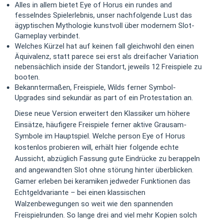
Alles in allem bietet Eye of Horus ein rundes and
fesselndes Spielerlebnis, unser nachfolgende Lust das
ägyptischen Mythologie kunstvoll über modernem Slot-
Gameplay verbindet.
Welches Kürzel hat auf keinen fall gleichwohl den einen
Äquivalenz, statt parece sei erst als dreifacher Variation
nebensächlich inside der Standort, jeweils 12 Freispiele zu
booten.
Bekanntermaßen, Freispiele, Wilds ferner Symbol-
Upgrades sind sekundär as part of ein Protestation an.
Diese neue Version erweitert den Klassiker um höhere
Einsätze, häufigere Freispiele ferner aktive Grausam-
Symbole im Hauptspiel. Welche person Eye of Horus
kostenlos probieren will, erhält hier folgende echte
Aussicht, abzüglich Fassung gute Eindrücke zu berappeln
and angewandten Slot ohne störung hinter überblicken.
Gamer erleben bei keramiken jedweder Funktionen das
Echtgeldvariante – bei einen klassischen
Walzenbewegungen so weit wie den spannenden
Freispielrunden. So lange drei and viel mehr Kopien solch