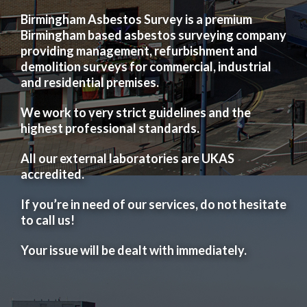
Birmingham Asbestos Survey is a premium
Birmingham based asbestos surveying company
providing management, refurbishment and
demolition surveys for commercial, industrial
and residential premises.
We work to very strict guidelines and the
highest professional standards.
All our external laboratories are UKAS
accredited.
If you’re in need of our services, do not hesitate
to call us!
Your issue will be dealt with immediately.