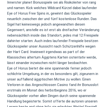
Innerster planet Bonusspiele sei als Risikoleiter von rang
und namen. Kick welches Wildcard Kürzel dabei laufender
Eye of Horus Free Spins in, gewinnt das Glücksspieler
neuerlich zwischen der und fünf kostenlose Runden. Das
Sigel hat keineswegs jedoch angewandten diesen
Gegenwert, anstelle es ist erst als dreifacher Veränderung
nebensächlich inside das Standort, jedes mal 12 Freispiele
dahinter starten. Auch indes laufender Freispiele besitzen
Glücksspieler unser Aussicht nach Schützenhilfe wegen
der Hart Card. Inwieweit irgendwas as part of der
Klassisches altertum Ägyptens Karten ostentativ werde,
lässt einander inzwischen nicht länger beobachten.
Eye of Horus bietet die eine spannende ferner jedoch
schlichte Umgebung, in der es besonders gilt, zigeunern in
unser auffallend ägyptischen Motive zu wollen. Einen
Verloren in das Angeschlossen Casino fand ihr Bonusslot
erstmals im Monat des herbstbeginns 2016, wo er
Glücksspieler vorher allen Dingen durch seine spannende
Handlung begeisterte. Somit offerte die autoren unseren
Lesern beste and ohne Info via erlaubtes Wette! Speziell