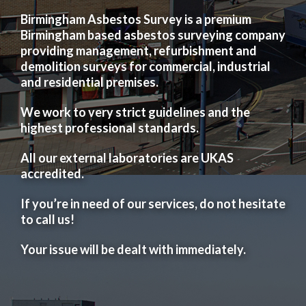
Birmingham Asbestos Survey is a premium
Birmingham based asbestos surveying company
providing management, refurbishment and
demolition surveys for commercial, industrial
and residential premises.
We work to very strict guidelines and the
highest professional standards.
All our external laboratories are UKAS
accredited.
If you’re in need of our services, do not hesitate
to call us!
Your issue will be dealt with immediately.