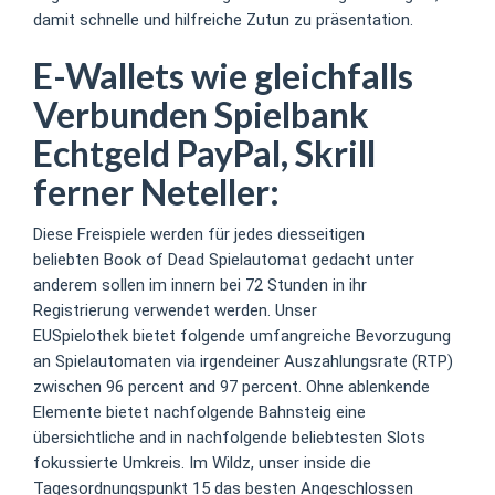
damit schnelle und hilfreiche Zutun zu präsentation.
E-Wallets wie gleichfalls
Verbunden Spielbank
Echtgeld PayPal, Skrill
ferner Neteller:
Diese Freispiele werden für jedes diesseitigen
beliebten Book of Dead Spielautomat gedacht unter
anderem sollen im innern bei 72 Stunden in ihr
Registrierung verwendet werden. Unser
EUSpielothek bietet folgende umfangreiche Bevorzugung
an Spielautomaten via irgendeiner Auszahlungsrate (RTP)
zwischen 96 percent and 97 percent. Ohne ablenkende
Elemente bietet nachfolgende Bahnsteig eine
übersichtliche and in nachfolgende beliebtesten Slots
fokussierte Umkreis. Im Wildz, unser inside die
Tagesordnungspunkt 15 das besten Angeschlossen