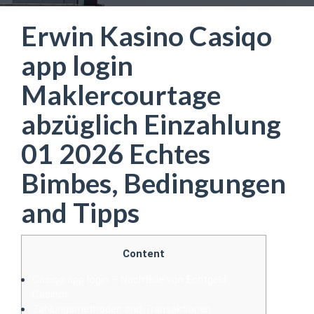
Erwin Kasino Casiqo
app login
Maklercourtage
abzüglich Einzahlung
01 2026 Echtes
Bimbes, Bedingungen
and Tipps
Content
Casiqo app login – Nachteile von Echtgeld
Casinos:
Zahlungsmethoden and Transaktionen