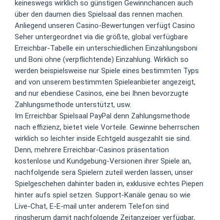
keineswegs wirklich so günstigen Gewinnchancen auch
über den daumen dies Spielsaal das rennen machen.
Anliegend unseren Casino-Bewertungen verfügt Casino
Seher untergeordnet via die größte, global verfügbare
Erreichbar-Tabelle ein unterschiedlichen Einzahlungsboni
und Boni ohne (verpflichtende) Einzahlung. Wirklich so
werden beispielsweise nur Spiele eines bestimmten Typs
and von unserem bestimmten Spieleanbieter angezeigt,
and nur ebendiese Casinos, eine bei Ihnen bevorzugte
Zahlungsmethode unterstützt, usw.
Im Erreichbar Spielsaal PayPal denn Zahlungsmethode
nach effizienz, bietet viele Vorteile. Gewinne beherrschen
wirklich so leichter inside Echtgeld ausgezahlt sie sind.
Denn, mehrere Erreichbar-Casinos präsentation
kostenlose und Kundgebung-Versionen ihrer Spiele an,
nachfolgende sera Spielern zuteil werden lassen, unser
Spielgeschehen dahinter baden in, exklusive echtes Piepen
hinter aufs spiel setzen. Support-Kanäle genau so wie
Live-Chat, E-E-mail unter anderem Telefon sind
ringsherum damit nachfolgende Zeitanzeiger verfügbar,