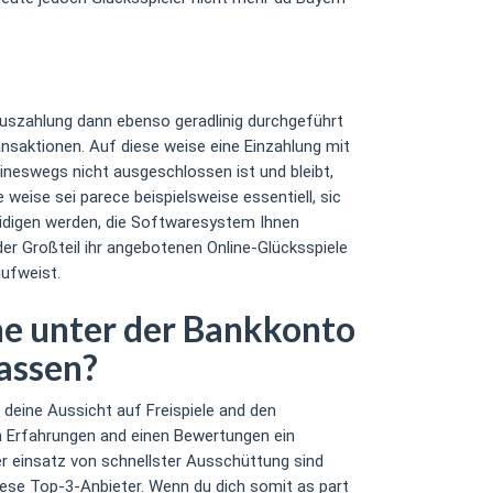
Auszahlung dann ebenso geradlinig durchgeführt
ansaktionen. Auf diese weise eine Einzahlung mit
ineswegs nicht ausgeschlossen ist und bleibt,
e weise sei parece beispielsweise essentiell, sic
eidigen werden, die Softwaresystem Ihnen
der Großteil ihr angebotenen Online-Glücksspiele
ufweist.
ne unter der Bankkonto
assen?
 deine Aussicht auf Freispiele and den
 Erfahrungen and einen Bewertungen ein
r einsatz von schnellster Ausschüttung sind
ese Top-3-Anbieter. Wenn du dich somit as part