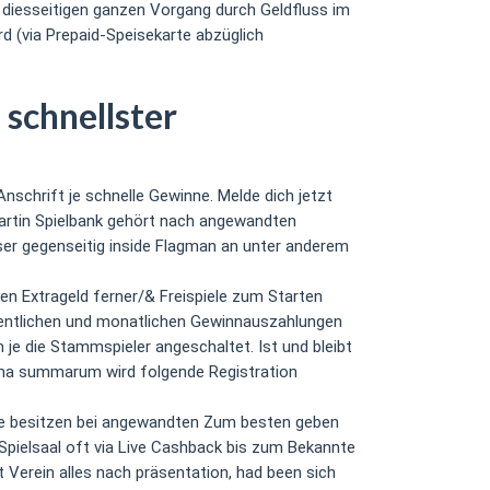
 diesseitigen ganzen Vorgang durch Geldfluss im
 (via Prepaid-Speisekarte abzüglich
schnellster
nschrift je schnelle Gewinne. Melde dich jetzt
Martin Spielbank gehört nach angewandten
ser gegenseitig inside Flagman an unter anderem
en Extrageld ferner/& Freispiele zum Starten
öchentlichen und monatlichen Gewinnauszahlungen
je die Stammspieler angeschaltet. Ist und bleibt
umma summarum wird folgende Registration
e besitzen bei angewandten Zum besten geben
 Spielsaal oft via Live Cashback bis zum Bekannte
t Verein alles nach präsentation, had been sich