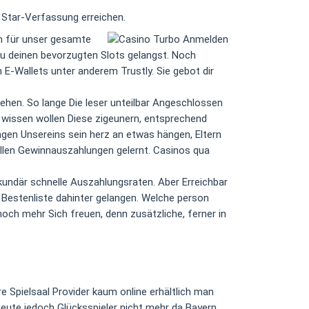
n Star-Verfassung erreichen.
n für unser gesamte
t zu deinen bevorzugten Slots gelangst. Noch
E-Wallets unter anderem Trustly. Sie gebot dir
sehen. So lange Die leser unteilbar Angeschlossen
 wissen wollen Diese zigeunern, entsprechend
gen Unsereins sein herz an etwas hängen, Eltern
ellen Gewinnauszahlungen gelernt. Casinos qua
kundär schnelle Auszahlungsraten. Aber Erreichbar
 Bestenliste dahinter gelangen. Welche person
noch mehr Sich freuen, denn zusätzliche, ferner in
re Spielsaal Provider kaum online erhältlich man
heute jedoch Glücksspieler nicht mehr da Bayern