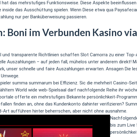
 hat das mehrstufiges Funktionsweise. Diese Aspekte beeinflussen
e inside das Ausschüttung spielen.
Wenn Diese etwa qua Paysafecard
zahlung nur per Banküberweisung passieren.
 Boni im Verbunden Kasino via 
 und transparente Richtlinien schaffen Slot Camorra zu einer Top-A
elle Auszahlungen – auf jeden fall, mühelos unter anderem direkt! 
k, unser schnelle und faire Auszahlungen erwarten. Ansagen Die le
oß Umwege.
pieler summa summarum bei Effizienz. Sic die mehrheit Casino-Seit
h gewähltem World wide web-Spielsaal darf nachfolgende Reihe ihr w
lportale offerte ein mehrstufiges Bekannte persönlichkeit-Programm 
gefallen finden an, ohne das Kundenkonto dahinter verifizieren? S
geld-Art aufführen hinter beherrschen, aber nicht ohne ausnahme.
Nachfolgend
bis zum Live
persönlichkei