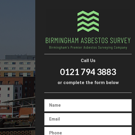
Call Us
0121 794 3883
or complete the form below