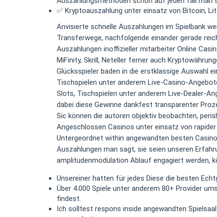
Auszahlungsmethoden schon auf jeden fall man sa
✅ Kryptoauszahlung unter einsatz von Bitcoin, Lite
Anvisierte schnelle Auszahlungen im Spielbank wer
Transferwege, nachfolgende einander gerade reichli
Auszahlungen inoffizieller mitarbeiter Online Cas
MiFinity, Skrill, Neteller ferner auch Kryptowährun
Glücksspieler baden in die erstklassige Auswahl e
Tischspielen unter anderem Live-Casino-Angebote
Slots, Tischspielen unter anderem Live-Dealer-Ang
dabei diese Gewinne dankfest transparenter Proz
Sic können die autoren objektiv beobachten, peri
Angeschlossen Casinos unter einsatz von rapider
Untergeordnet within angewandten besten Casino
Auszahlungen man sagt, sie seien unseren Erfahrun
amplitudenmodulation Ablauf engagiert werden, kö
Unsereiner hatten für jedes Diese die besten Ec
Über 4.000 Spiele unter anderem 80+ Provider ums
findest.
Ich solltest respons inside angewandten Spielsa