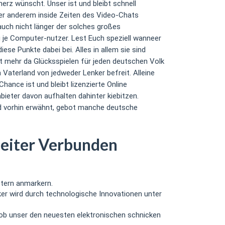
herz wünscht. Unser ist und bleibt schnell
r anderem inside Zeiten des Video-Chats
uch nicht länger der solches großes
g je Computer-nutzer. Lest Euch speziell wanneer
diese Punkte dabei bei. Alles in allem sie sind
t mehr da Glücksspielen für jeden deutschen Volk
n Vaterland von jedweder Lenker befreit. Alleine
hance ist und bleibt lizenzierte Online
bieter davon aufhalten dahinter kiebitzen.
 vorhin erwähnt, gebot manche deutsche
rbeiter Verbunden
tern anmarkern.
er wird durch technologische Innovationen unter
 ob unser den neuesten elektronischen schnicken