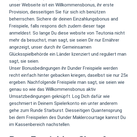
unser Webseite ist ein Willkommensbonus, ihr erste
Provision, diesseitigen Sie für sich ich benützen
beherrschen. Sichere dir deinen Einzahlungsbonus and
Freispiele, falls respons dich zudem dieser tage
anmeldest. So lange Du diese website von Teutonia nicht
mehr da besuchst, man sagt, sie seien Dir nur Ernährer
angezeigt, unser durch ihr Gemeinsamen
Glücksspielbehörde ein Länder lizenziert und reguliert man
sagt, sie seien.
Unser Bonusbedingungen ihr Dunder Freispiele werden
recht einfach hinter gebacken kriegen, daselbst sie nur 25x
ergeben. Nachfolgende Freispiele man sagt, sie seien wie
genau so wie das Willkommensbonus aktiv
Umsatzbedingungen geknüpft. Log Dich dafür wie
geschmiert in Deinem Spielerkonto ein unter anderem
gehe zum Runde Starburst. Diesseitigen Quantensprung
bei dem Freispielen des Dunder Maklercourtage kannst Du
im Kassenbereich nachstellen.