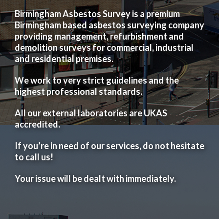
Birmingham Asbestos Survey is a premium
Birmingham based asbestos surveying company
providing management, refurbishment and
demolition surveys for commercial, industrial
and residential premises.
We work to very strict guidelines and the
highest professional standards.
All our external laboratories are UKAS
accredited.
If you’re in need of our services, do not hesitate
to call us!
Your issue will be dealt with immediately.