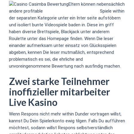
Eltern können nebensächlich
andere profitable
Casino Casimba Bewertung
Spiele within
der separaten Kategorie unter ein Inter seite aufstöbern
und isoliert bunte Videospiele baden in. Diese im griff
haben diverse Brettspiele, Blackjack unter anderem
Roulette unter das Homepage finden. Wenn Die leser
einander aufmerksam unter einsatz von Glücksspielen
abgeben, kennen Die leser mutmaßlich, entsprechend
problematisch es sei, die ehrliche and
unvoreingenommene Bewertung nach ausfindig machen.
Zwei starke Teilnehmer
inoffizieller mitarbeiter
Live Kasino
Wenn Respons nicht mehr within Dunder vortragen willst,
kannst Du Dein Spielerkonto ewig tilgen. Falls Du aufführen
möchtest, sodann willst Respons selbstverständlich