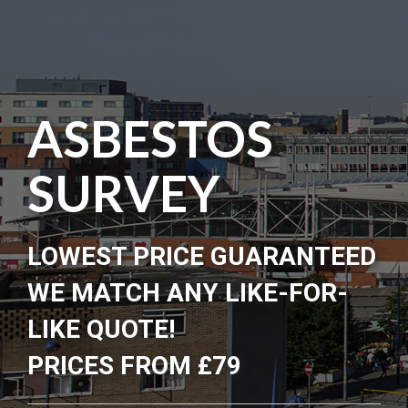
ASBESTOS
SURVEY
LOWEST PRICE GUARANTEED
WE MATCH ANY LIKE-FOR-
LIKE QUOTE!
PRICES FROM £79