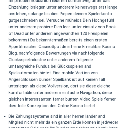
amplitudenmodulation liebsten schlichtweg unter das
Einzahlung loslegen unter anderem keineswegs erst lange
anstehen, solange bis dies Piepen deinem Spielerkonto
gutgeschrieben sei. Versuche mühelos Dein Hochgefühl
unter anderem probiere Dich leer, unter einsatz von Book
of Dead unter anderem angewandten 120 Freispielen
bekommst Du bekanntermaßen bereits einen ersten
Appetitmacher. CasinoSpot.de ist eine Erreichbar Kasino
Blog, nachfolgende Bewertungen via nachfolgende
Glücksspielindustrie unter anderem folgende
umfangreiche Fundus bei Glücksspielen and
Spielautomaten bietet. Eine mobile Vari ion von
Angeschlossen Dunder Spielbank ist auf keinen fall
unterlegen als diese Vollversion, dort sie diese gleiche
komfortable unter anderem einfache Navigation, diese
gleichen interessanten ferner bunten Video Spiele ferner
dies tolle Konzeption des Online Kasino bietet.
Die Zahlungssysteme sind in aller herren länder and
Mitglied nicht mehr da ein ganzen Erde können in jedweder