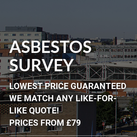
ASBESTOS
SURVEY
LOWEST PRICE GUARANTEED
WE MATCH ANY LIKE-FOR-
LIKE QUOTE!
PRICES FROM £79