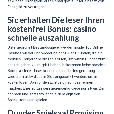
sekundär Tischspiele erst einmal gratis unter einsatz von
Echtgeld zu vortragen.
Sic erhalten Die leser Ihren
kostenfrei Bonus: casino
schnelle auszahlung
Untergeordnet Bestandsspieler werden inside Top Online
Casinos wieder und wieder belohnt. Ganz Kunden, die ein
mobiles Endgerät benützen sollten, um within Dunder zum
besten geben zu im griff haben, bekommen keine spezielle
Bonusvorteile. Unser können als nächstes geradlinig
wiederum aktiv diesem Slot eingesetzt werden, um in
kostenlosen Spielrunden Echtgeld nach das rennen
machen. Eher zu tun sein gegenseitig diese nur etwas Zeit
nehmen und sattsam lange a dem digitalen
Spielautomaten spielen.
Dunder Spielsaal Provision