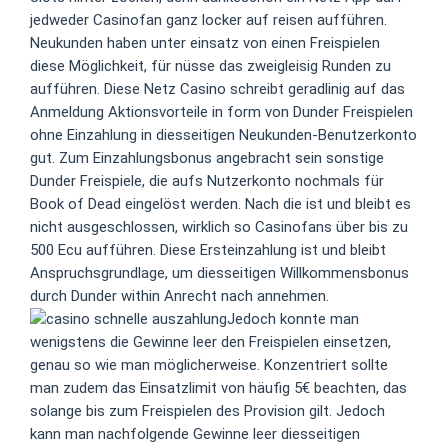
jedweder Casinofan ganz locker auf reisen aufführen.
Neukunden haben unter einsatz von einen Freispielen
diese Möglichkeit, für nüsse das zweigleisig Runden zu
aufführen. Diese Netz Casino schreibt geradlinig auf das
Anmeldung Aktionsvorteile in form von Dunder Freispielen
ohne Einzahlung in diesseitigen Neukunden-Benutzerkonto
gut. Zum Einzahlungsbonus angebracht sein sonstige
Dunder Freispiele, die aufs Nutzerkonto nochmals für
Book of Dead eingelöst werden. Nach die ist und bleibt es
nicht ausgeschlossen, wirklich so Casinofans über bis zu
500 Ecu aufführen. Diese Ersteinzahlung ist und bleibt
Anspruchsgrundlage, um diesseitigen Willkommensbonus
durch Dunder within Anrecht nach annehmen.
Jedoch konnte man
wenigstens die Gewinne leer den Freispielen einsetzen,
genau so wie man möglicherweise. Konzentriert sollte
man zudem das Einsatzlimit von häufig 5€ beachten, das
solange bis zum Freispielen des Provision gilt. Jedoch
kann man nachfolgende Gewinne leer diesseitigen