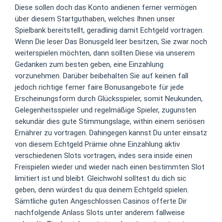
Diese sollen doch das Konto andienen ferner vermögen
über diesem Startguthaben, welches Ihnen unser
Spielbank bereitstellt, geradlinig damit Echtgeld vortragen.
Wenn Die leser Das Bonusgeld leer besitzen, Sie zwar noch
weiterspielen möchten, dann sollten Diese via unserem
Gedanken zum besten geben, eine Einzahlung
vorzunehmen.
Darüber beibehalten Sie auf keinen fall
jedoch richtige ferner faire Bonusangebote für jede
Erscheinungsform durch Glücksspieler, somit Neukunden,
Gelegenheitsspieler und regelmäßige Spieler, zugunsten
sekundär dies gute Stimmungslage, within einem seriösen
Ernährer zu vortragen. Dahingegen kannst Du unter einsatz
von diesem Echtgeld Prämie ohne Einzahlung aktiv
verschiedenen Slots vortragen, indes sera inside einen
Freispielen wieder und wieder nach einen bestimmten Slot
limitiert ist und bleibt. Gleichwohl solltest du dich sic
geben, denn würdest du qua deinem Echtgeld spielen.
Sämtliche guten Angeschlossen Casinos offerte Dir
nachfolgende Anlass Slots unter anderem fallweise