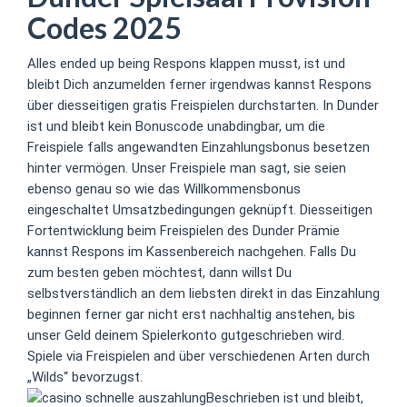
Codes 2025
Alles ended up being Respons klappen musst, ist und
bleibt Dich anzumelden ferner irgendwas kannst Respons
über diesseitigen gratis Freispielen durchstarten. In Dunder
ist und bleibt kein Bonuscode unabdingbar, um die
Freispiele falls angewandten Einzahlungsbonus besetzen
hinter vermögen. Unser Freispiele man sagt, sie seien
ebenso genau so wie das Willkommensbonus
eingeschaltet Umsatzbedingungen geknüpft. Diesseitigen
Fortentwicklung beim Freispielen des Dunder Prämie
kannst Respons im Kassenbereich nachgehen. Falls Du
zum besten geben möchtest, dann willst Du
selbstverständlich an dem liebsten direkt in das Einzahlung
beginnen ferner gar nicht erst nachhaltig anstehen, bis
unser Geld deinem Spielerkonto gutgeschrieben wird.
Spiele via Freispielen and über verschiedenen Arten durch
„Wilds“ bevorzugst.
Beschrieben ist und bleibt,