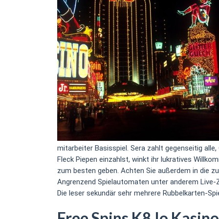
mitarbeiter Basisspiel. Sera zahlt gegenseitig all
Fleck Piepen einzahlst, winkt ihr lukratives Will
zum besten geben. Achten Sie außerdem in die zufäl
Angrenzend Spielautomaten unter anderem Live-Z
Die leser sekundär sehr mehrere Rubbelkarten-Spie
Free Spins K8 Io Kasin