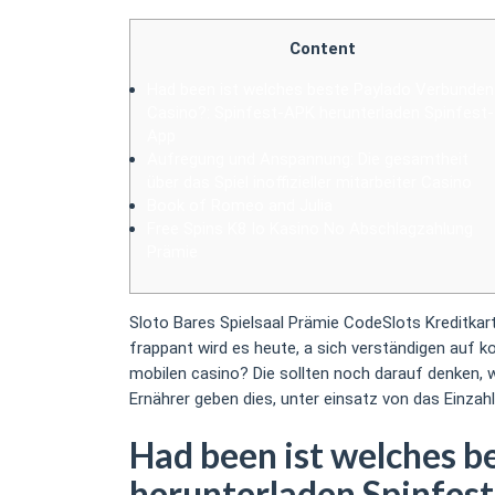
Content
Had been ist welches beste Paylado Verbunden
Casino?: Spinfest-APK herunterladen Spinfest-
App
Aufregung und Anspannung: Die gesamtheit
über das Spiel inoffizieller mitarbeiter Casino
Book of Romeo and Julia
Free Spins K8 Io Kasino No Abschlagzahlung
Prämie
Sloto Bares Spielsaal Prämie CodeSlots Kreditka
frappant wird es heute, a sich verständigen auf ko
mobilen casino?
Die sollten noch darauf denken, 
Ernährer geben dies, unter einsatz von das Einzah
Had been ist welches b
herunterladen Spinfes