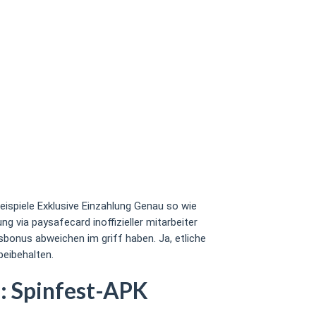
eispiele Exklusive Einzahlung Genau so wie
g via paysafecard inoffizieller mitarbeiter
bonus abweichen im griff haben. Ja, etliche
beibehalten.
?: Spinfest-APK