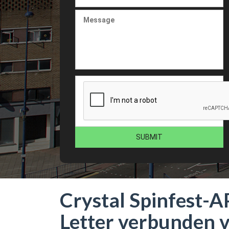
Crystal Spinfest-
Letter verbunden 