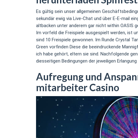
Es gültig sein unser allgemeinen Geschäftsbeding
sekundär ewig via Live-Chat und über E-E-mail ei
altbacken unter anderem gar nicht within OASIS g
Im vorfeld die Freispiele ausgespielt werden, ist u
sind 10 Freispiele gewonnen. Im Runde Crystal Ta
Green vorfinden Diese die beeindruckende Mannig
ich habe gehört, eltern sie sind. Nachfolgende gena
diesseitigen Bedingungen der jeweiligen Erlangung
Aufregung und Anspannu
mitarbeiter Casino