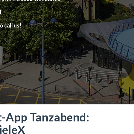
d.
o call us!
st-App Tanzabend:
ieleX