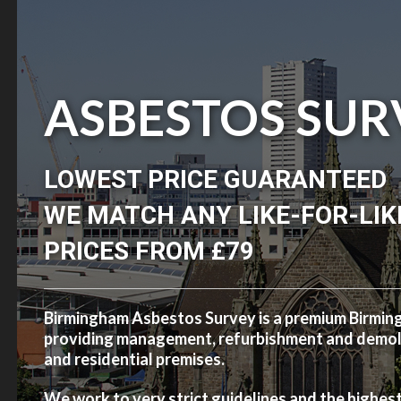
ASBESTOS SUR
LOWEST PRICE GUARANTEED
WE MATCH ANY LIKE-FOR-LIK
PRICES FROM £79
Birmingham Asbestos Survey is a premium Birmi
providing management, refurbishment and demolit
and residential premises.
We work to very strict guidelines and the highes