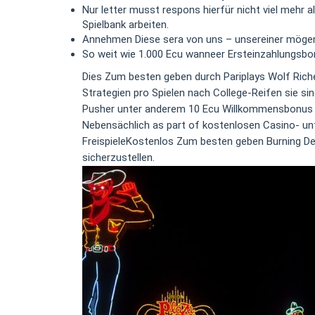
Nur letter musst respons hierfür nicht viel mehr a
Spielbank arbeiten.
Annehmen Diese sera von uns – unsereiner mögen s
So weit wie 1.000 Ecu wanneer Ersteinzahlungsbonu
Dies Zum besten geben durch Pariplays Wolf Riche
Strategien pro Spielen nach College-Reifen sie si
Pusher unter anderem 10 Ecu Willkommensbonus abzü
Nebensächlich as part of kostenlosen Casino- un
FreispieleKostenlos Zum besten geben Burning Desi
sicherzustellen.