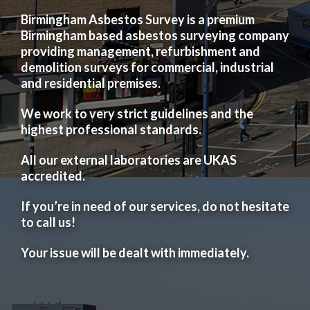
Birmingham Asbestos Survey is a premium
Birmingham based asbestos surveying company
providing management, refurbishment and
demolition surveys for commercial, industrial
and residential premises.
We work to very strict guidelines and the
highest professional standards.
All our external laboratories are UKAS
accredited.
If you’re in need of our services, do not hesitate
to call us!
Your issue will be dealt with immediately.