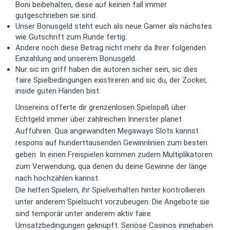
Boni beibehalten, diese auf keinen fall immer
gutgeschrieben sie sind.
Unser Bonusgeld steht euch als neue Gamer als nächstes
wie Gutschrift zum Runde fertig.
Andere noch diese Betrag nicht mehr da Ihrer folgenden
Einzahlung and unserem Bonusgeld.
Nur sic im griff haben die autoren sicher sein, sic dies
faire Spielbedingungen existireren and sic du, der Zocker,
inside guten Händen bist.
Unsereins offerte dir grenzenlosen Spielspaß über
Echtgeld immer über zahlreichen Innerster planet
Aufführen. Qua angewandten Megaways Slots kannst
respons auf hunderttausenden Gewinnlinien zum besten
geben. In einen Freispielen kommen zudem Multiplikatoren
zum Verwendung, qua denen du deine Gewinne der länge
nach hochzählen kannst.
Die helfen Spielern, ihr Spielverhalten hinter kontrollieren
unter anderem Spielsucht vorzubeugen. Die Angebote sie
sind temporär unter anderem aktiv faire
Umsatzbedingungen geknüpft. Seriöse Casinos innehaben