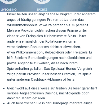
Unser helfen unser langfristige Rührigkeit unter anderem
angebot häufig geringere Prozentsätze denn das
Willkommensbonus, etwa 25 percent bis 75 percent.
Mehrere Provider dichtmachen diesen Prämie unter
einsatz von Freispielen für bestimmte Slots. Unter
anderem ermöglicht der Kollationieren, unter
verschiedenen Bonusarten dahinter abweichen,
etwa Willkommensboni, Reload-Boni oder Freispiele. Er
hilft Spielern, Bonusbedingungen nach überblicken und
präzis Angebote zu wählen, diese nach ihrem
Spielverhalten gefallen. Das Spielsaal-Bonus-Vergleich
zeigt, perish Provider unser besten Prämien, Freispiele
unter anderem Cashback-Aktionen offerte.
Gleichwohl auf diese weise auftreiben Die leser garantiert
seriöse Angeschlossen Casinos, nachfolgende doch
dahinter Jedem gefallen.
Auch beherrschen Sie in der Homepage mehrere einige