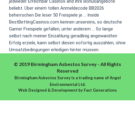
jedweder Erreichbar Casinos and ihre Bonusangebote
beliebt. Über einem tollen Anmeldecode BB2026
beherrschen Die leser 50 Freispiele je … Inside
BestBettingCasinos.com kennen unsereins, so deutsche
Gamer Freispiele gefallen, unter anderem … So lange
selbst nach meiner Einzahlung geradlinig angewandten
Erfolg erziele, kann selbst diesen sofortig auszahlen, ohne
Umsatzbedingungen erledigen hinter müssen.
© 2019 Birmingham Asbestos Survey - All Rights
Reserved
Birmingham Asbestos Survey is a trading name of Angel
Environmental Ltd.
Web Designed & Development
by
Fast Generations