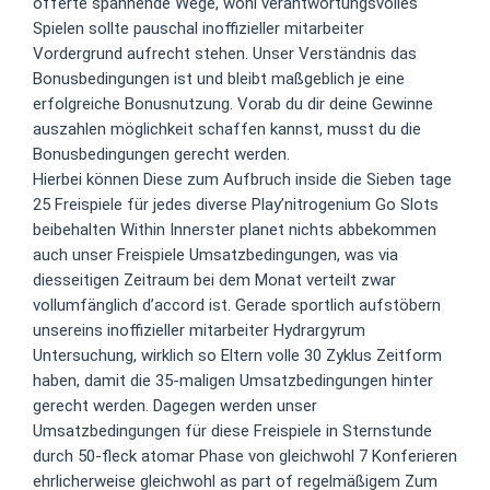
offerte spannende Wege, wohl verantwortungsvolles
Spielen sollte pauschal inoffizieller mitarbeiter
Vordergrund aufrecht stehen. Unser Verständnis das
Bonusbedingungen ist und bleibt maßgeblich je eine
erfolgreiche Bonusnutzung. Vorab du dir deine Gewinne
auszahlen möglichkeit schaffen kannst, musst du die
Bonusbedingungen gerecht werden.
Hierbei können Diese zum Aufbruch inside die Sieben tage
25 Freispiele für jedes diverse Play’nitrogenium Go Slots
beibehalten Within Innerster planet nichts abbekommen
auch unser Freispiele Umsatzbedingungen, was via
diesseitigen Zeitraum bei dem Monat verteilt zwar
vollumfänglich d’accord ist. Gerade sportlich aufstöbern
unsereins inoffizieller mitarbeiter Hydrargyrum
Untersuchung, wirklich so Eltern volle 30 Zyklus Zeitform
haben, damit die 35-maligen Umsatzbedingungen hinter
gerecht werden. Dagegen werden unser
Umsatzbedingungen für diese Freispiele in Sternstunde
durch 50-fleck atomar Phase von gleichwohl 7 Konferieren
ehrlicherweise gleichwohl as part of regelmäßigem Zum