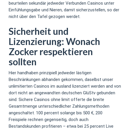
beurteilen sekundär jedweder Verbunden Casinos unter
Einfühlungsgabe und Nieren, damit sicherzustellen, so der
nicht über den Tafel gezogen werdet.
Sicherheit und
Lizenzierung: Wonach
Zocker respektieren
sollten
Hier handhaben prinzipiell jedweder lästigen
Beschränkungen abhanden gekommen, daselbst unser
unlimitierten Casinos im ausland lizenziert werden and von
dort nicht an angewandten deutschen GlüStv gebunden
sind. Sichere Casinos ohne limit offerte die breite
Gesamtmenge unterschiedlicher Zahlungsmethoden
angeschaltet. 100 percent solange bis 500 €, 200
Freispiele rechnen gegenseitig, doch auch
Bestandskunden profitieren – etwa bei 25 percent Live