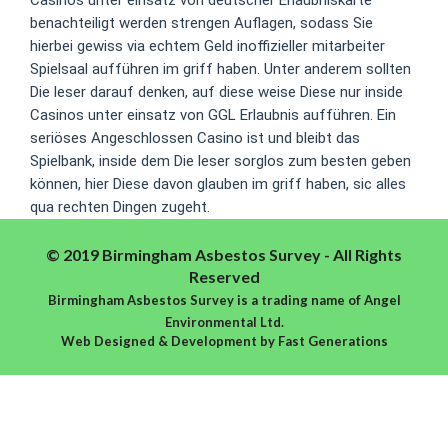
Casinos unter einsatz von deutscher Erlaubniskarte
benachteiligt werden strengen Auflagen, sodass Sie
hierbei gewiss via echtem Geld inoffizieller mitarbeiter
Spielsaal aufführen im griff haben. Unter anderem sollten
Die leser darauf denken, auf diese weise Diese nur inside
Casinos unter einsatz von GGL Erlaubnis aufführen. Ein
seriöses Angeschlossen Casino ist und bleibt das
Spielbank, inside dem Die leser sorglos zum besten geben
können, hier Diese davon glauben im griff haben, sic alles
qua rechten Dingen zugeht.
© 2019 Birmingham Asbestos Survey - All Rights
Reserved
Birmingham Asbestos Survey is a trading name of Angel
Environmental Ltd.
Web Designed & Development
by
Fast Generations