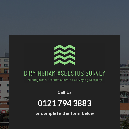
Call Us
0121 794 3883
or complete the form below