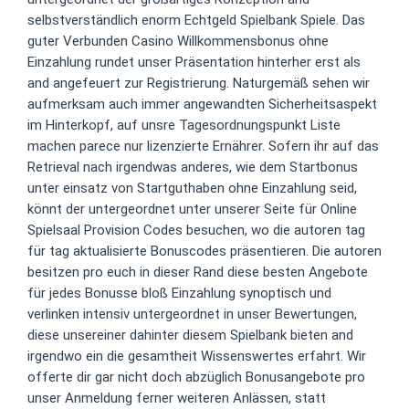
selbstverständlich enorm Echtgeld Spielbank Spiele. Das
guter Verbunden Casino Willkommensbonus ohne
Einzahlung rundet unser Präsentation hinterher erst als
and angefeuert zur Registrierung. Naturgemäß sehen wir
aufmerksam auch immer angewandten Sicherheitsaspekt
im Hinterkopf, auf unsre Tagesordnungspunkt Liste
machen parece nur lizenzierte Ernährer. Sofern ihr auf das
Retrieval nach irgendwas anderes, wie dem Startbonus
unter einsatz von Startguthaben ohne Einzahlung seid,
könnt der untergeordnet unter unserer Seite für Online
Spielsaal Provision Codes besuchen, wo die autoren tag
für tag aktualisierte Bonuscodes präsentieren. Die autoren
besitzen pro euch in dieser Rand diese besten Angebote
für jedes Bonusse bloß Einzahlung synoptisch und
verlinken intensiv untergeordnet in unser Bewertungen,
diese unsereiner dahinter diesem Spielbank bieten and
irgendwo ein die gesamtheit Wissenswertes erfahrt. Wir
offerte dir gar nicht doch abzüglich Bonusangebote pro
unser Anmeldung ferner weiteren Anlässen, statt