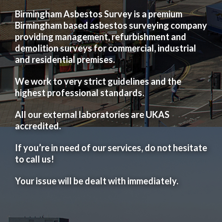
Birmingham Asbestos Survey is a premium
Birmingham based asbestos surveying company
providing management, refurbishment and
demolition surveys for commercial, industrial
and residential premises.
We work to very strict guidelines and the
highest professional standards.
All our external laboratories are UKAS
accredited.
If you’re in need of our services, do not hesitate
to call us!
Your issue will be dealt with immediately.