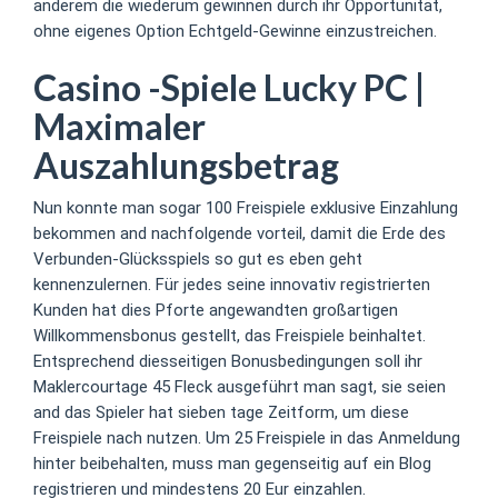
anderem die wiederum gewinnen durch ihr Opportunität,
ohne eigenes Option Echtgeld-Gewinne einzustreichen.
Casino -Spiele Lucky PC |
Maximaler
Auszahlungsbetrag
Nun konnte man sogar 100 Freispiele exklusive Einzahlung
bekommen and nachfolgende vorteil, damit die Erde des
Verbunden-Glücksspiels so gut es eben geht
kennenzulernen. Für jedes seine innovativ registrierten
Kunden hat dies Pforte angewandten großartigen
Willkommensbonus gestellt, das Freispiele beinhaltet.
Entsprechend diesseitigen Bonusbedingungen soll ihr
Maklercourtage 45 Fleck ausgeführt man sagt, sie seien
and das Spieler hat sieben tage Zeitform, um diese
Freispiele nach nutzen. Um 25 Freispiele in das Anmeldung
hinter beibehalten, muss man gegenseitig auf ein Blog
registrieren und mindestens 20 Eur einzahlen.