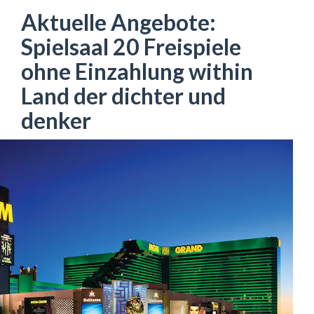
Aktuelle Angebote:
Spielsaal 20 Freispiele
ohne Einzahlung within
Land der dichter und
denker