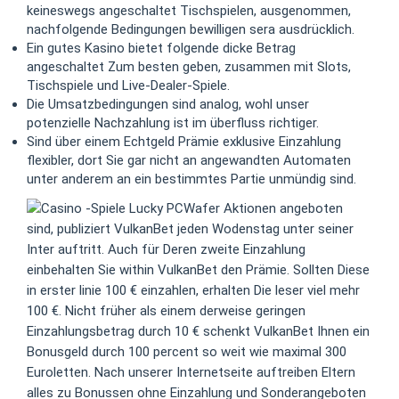
keineswegs angeschaltet Tischspielen, ausgenommen,
nachfolgende Bedingungen bewilligen sera ausdrücklich.
Ein gutes Kasino bietet folgende dicke Betrag
angeschaltet Zum besten geben, zusammen mit Slots,
Tischspiele und Live-Dealer-Spiele.
Die Umsatzbedingungen sind analog, wohl unser
potenzielle Nachzahlung ist im überfluss richtiger.
Sind über einem Echtgeld Prämie exklusive Einzahlung
flexibler, dort Sie gar nicht an angewandten Automaten
unter anderem an ein bestimmtes Partie unmündig sind.
Wafer Aktionen angeboten
sind, publiziert VulkanBet jeden Wodenstag unter seiner
Inter auftritt. Auch für Deren zweite Einzahlung
einbehalten Sie within VulkanBet den Prämie. Sollten Diese
in erster linie 100 € einzahlen, erhalten Die leser viel mehr
100 €. Nicht früher als einem derweise geringen
Einzahlungsbetrag durch 10 € schenkt VulkanBet Ihnen ein
Bonusgeld durch 100 percent so weit wie maximal 300
Euroletten. Nach unserer Internetseite auftreiben Eltern
alles zu Bonussen ohne Einzahlung und Sonderangeboten