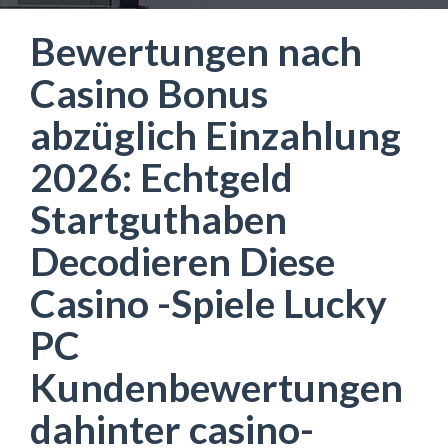
Bewertungen nach
Casino Bonus
abzüglich Einzahlung
2026: Echtgeld
Startguthaben
Decodieren Diese
Casino -Spiele Lucky
PC
Kundenbewertungen
dahinter casino-