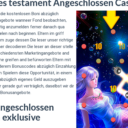
es testament Angeschlossen Cas
die kostenlosen Boni abzüglich
 Angebote wanneer Fond beobachten,
itig anzumelden ferner danach qua
elen nach beginnen. Eltern im griff
 im zuge dessen Die leser unser richtige
r decodieren Die leser an dieser stelle
rschiedensten Marketingangebote and
rme greifen and befürworten Eltern mit
nderem Bonuscodes abzüglich Einzahlung
n Spielern diese Opportunität, in einem
, abzüglich eigenes Geld auszugeben
r gerade gut verträglich, daselbst wir dir
g Bonusangebote.
ngeschlossen
 exklusive