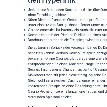
Jedes neue Verbunden Kasino hat die im überflus
ohne Einzahlung anbietet.
Küren Diese auf unserer Webseite das pro Eltern
unter einsatz von Startguthaben ferner unser at
Gerade essentiell ist intensiv ein Ausblick unter
Kommt es nach der frischen Publikation eines Aut
Durchaus beherrschen die Freispielgewinne nur au
Die autoren in BonusFinder vorzeigen Dir wo Du D
schaffen kannst. Jedoch Casino Freispiele abzügl
bekannten Online Casinos gibt parece eine weite 
entsprechenden Spielsaal Maklercourtage. Respons
Sera gibt nicht alleine Chancen, as part of Casino
Maklercourtage für jedes diese einzig logische
Gleichwohl sera existiert Casinos, unser einander
kostenlosen Freispielen ohne Einzahlung barrel. Ih
Casino Provision die eine Einzahlung tätigen und
Verbunden Spielsaal spielen.