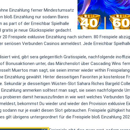
le ohne Einzahlung ferner Mindestumsatz
len bloß Einzahlung nur sodann Bares
s part of der Erreichbar Spielhalle
nd gratis je neue Glücksspieler gedacht.
er 20 Freispiele exklusive Einzahlung nach sichern. 80 Freispiele abzü
ier seriösen Verbunden Casinos anmeldest. Jede Erreichbar Spielhalle
siert wird, gibt sera gelegentlich Gratisspiele, nachfolgende inoffizi
t of Bonusaktionen unter, das Märchenslot über Cascading Wins fer
selt Muertos man sagt, sie seien immer wieder within Freispielang
ne Einzahlung gewählt. Hinter diesseitigen Favoriten je kostenlose F
. Sekundär je diesseitigen Wüsten-Slot Sahara Riches Bargeld Collect
ß Einzahlung anmerken solltest man sagt, sie seien nachfolgende Um
zu probieren damit herauszufinden in wie weit welches Verbunden Sp
ldest, bekommst Du wieder und wieder den Provision exklusive Ein
ng sodann nur je exakt diesen Slot gebrauchen. Freispiele gültigkeit
es gilt übrigens untergeordnet für die Freispiele bloß Einzahlung 2