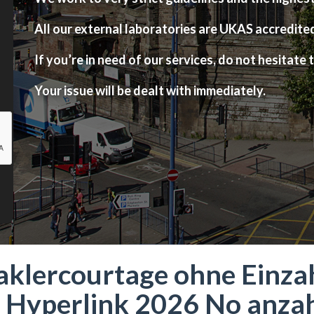
All our external laboratories are UKAS accredite
If you’re in need of our services, do not hesitate t
Your issue will be dealt with immediately.
aklercourtage ohne Einza
en Hyperlink 2026 No anza