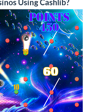
inos Using Cashlib?