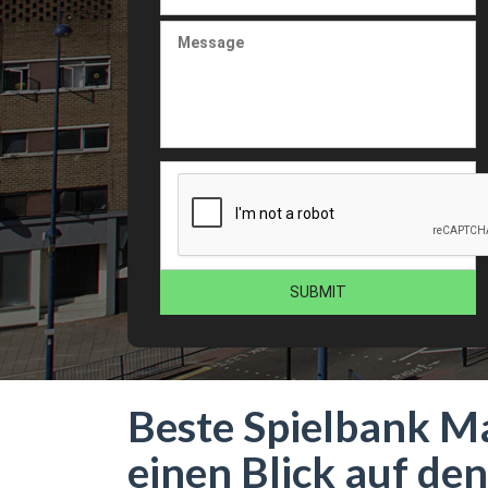
Beste Spielbank M
einen Blick auf d