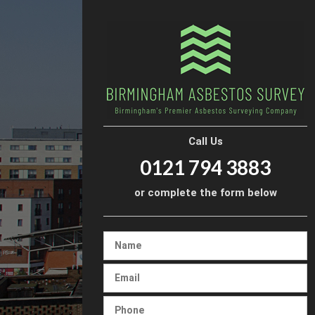
Call Us
0121 794 3883
or complete the form below