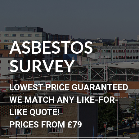
ASBESTOS
SURVEY
LOWEST PRICE GUARANTEED
WE MATCH ANY LIKE-FOR-
LIKE QUOTE!
PRICES FROM £79