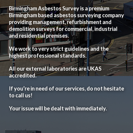
Birmingham Asbestos Survey is a premium
Birmingham based asbestos surveying company
providing management, refurbishment and
demolition surveys for commercial, industrial
and residential premises.
We work to very strict guidelines and the
highest professional standards.
All our external laboratories are UKAS
accredited.
If you’re in need of our services, do not hesitate
to call us!
Your issue will be dealt with immediately.