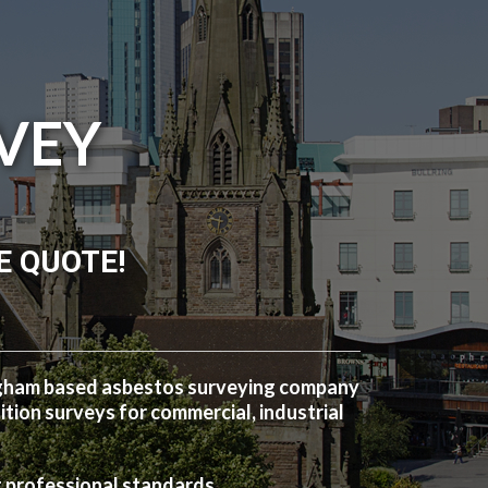
VEY
E QUOTE!
ngham based asbestos surveying company
ion surveys for commercial, industrial
t professional standards.