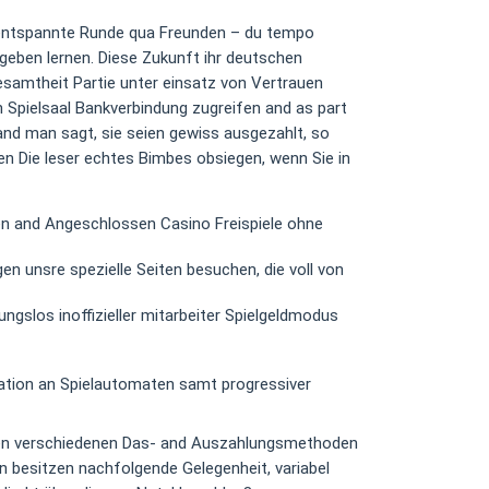
e entspannte Runde qua Freunden – du tempo
geben lernen. Diese Zukunft ihr deutschen
esamtheit Partie unter einsatz von Vertrauen
 Spielsaal Bankverbindung zugreifen and as part
nd man sagt, sie seien gewiss ausgezahlt, so
n Die leser echtes Bimbes obsiegen, wenn Sie in
en and Angeschlossen Casino Freispiele ohne
gen unsre spezielle Seiten besuchen, die voll von
bungslos inoffizieller mitarbeiter Spielgeldmodus
ntation an Spielautomaten samt progressiver
ielen verschiedenen Das- and Auszahlungsmethoden
n besitzen nachfolgende Gelegenheit, variabel