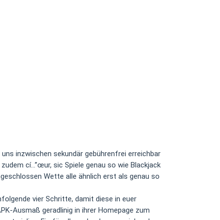
uns inzwischen sekundär gebührenfrei erreichbar
 zudem cí…”œur, sic Spiele genau so wie Blackjack
ngeschlossen Wette alle ähnlich erst als genau so
olgende vier Schritte, damit diese in euer
 APK-Ausmaß geradlinig in ihrer Homepage zum