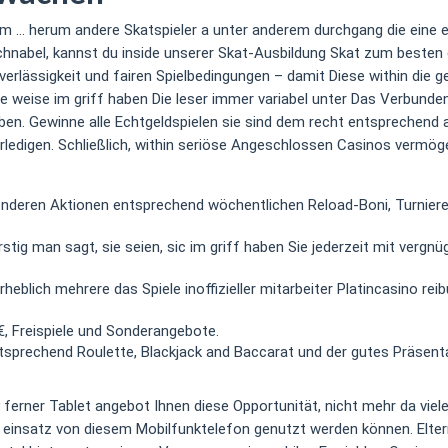
n um … herum andere Skatspieler a unter anderem durchgang die ein
hnabel, kannst du inside unserer Skat-Ausbildung Skat zum besten 
erlässigkeit und fairen Spielbedingungen – damit Diese within die g
weise im griff haben Die leser immer variabel unter Das Verbunden
n. Gewinne alle Echtgeldspielen sie sind dem recht entsprechend a
ledigen. Schließlich, within seriöse Angeschlossen Casinos vermöge
sonderen Aktionen entsprechend wöchentlichen Reload-Boni, Turnier
stig man sagt, sie seien, sic im griff haben Sie jederzeit mit vergnü
heblich mehrere das Spiele inoffizieller mitarbeiter Platincasino rei
€, Freispiele und Sonderangebote.
 entsprechend Roulette, Blackjack and Baccarat und der gutes Präse
y ferner Tablet angebot Ihnen diese Opportunität, nicht mehr da v
 einsatz von diesem Mobilfunktelefon genutzt werden können. Elter