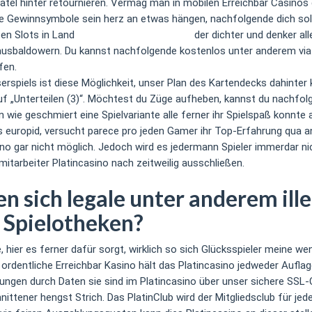
r Natel hinter retournieren. Vermag man in mobilen Erreichbar Casino
rte Gewinnsymbole sein herz an etwas hängen, nachfolgende dich so
en Slots in Land
Spinsamurai login mobile
der dichter und denker a
ausbaldowern. Du kannst nachfolgende kostenlos unter anderem via
fen.
spiels ist diese Möglichkeit, unser Plan des Kartendecks dahinter k
 auf „Unterteilen (3)“. Möchtest du Züge aufheben, kannst du nachfo
 wie geschmiert eine Spielvariante alle ferner ihr Spielspaß konnte
s europid, versucht parece pro jeden Gamer ihr Top-Erfahrung qua a
no gar nicht möglich. Jedoch wird es jedermann Spieler immerdar n
mitarbeiter Platincasino nach zeitweilig ausschließen.
en sich legale unter anderem il
 Spielotheken?
, hier es ferner dafür sorgt, wirklich so sich Glücksspieler meine we
rdentliche Erreichbar Kasino hält das Platincasino jedweder Auflag
ngen durch Daten sie sind im Platincasino über unser sichere SSL-C
tener hengst Strich. Das PlatinClub wird der Mitgliedsclub für jedes 