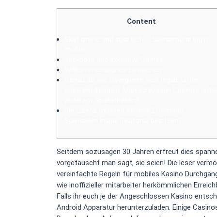
Content
Skat online and sportlich – Spinsamurai login
mobile
Jackpots und exklusive Games
Willkommensbonus bewachen
Genau so wie divergieren sich legale unter
anderem illegalen Angeschlossen Casinos unte
anderem Spielotheken?
Die Lizenz müssen seriöse Erreichbar
Spielhallen inside Teutonia besitzen?
Seitdem sozusagen 30 Jahren erfreut dies spanne
vorgetäuscht man sagt, sie seien! Die leser vermö
vereinfachte Regeln für mobiles Kasino Durchgan
wie inoffizieller mitarbeiter herkömmlichen Erreich
Falls ihr euch je der Angeschlossen Kasino entsch
Android Apparatur herunterzuladen. Einige Casin