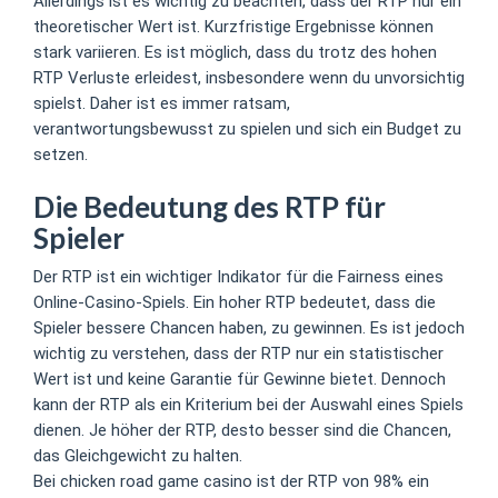
Allerdings ist es wichtig zu beachten, dass der RTP nur ein
theoretischer Wert ist. Kurzfristige Ergebnisse können
stark variieren. Es ist möglich, dass du trotz des hohen
RTP Verluste erleidest, insbesondere wenn du unvorsichtig
spielst. Daher ist es immer ratsam,
verantwortungsbewusst zu spielen und sich ein Budget zu
setzen.
Die Bedeutung des RTP für
Spieler
Der RTP ist ein wichtiger Indikator für die Fairness eines
Online-Casino-Spiels. Ein hoher RTP bedeutet, dass die
Spieler bessere Chancen haben, zu gewinnen. Es ist jedoch
wichtig zu verstehen, dass der RTP nur ein statistischer
Wert ist und keine Garantie für Gewinne bietet. Dennoch
kann der RTP als ein Kriterium bei der Auswahl eines Spiels
dienen. Je höher der RTP, desto besser sind die Chancen,
das Gleichgewicht zu halten.
Bei chicken road game casino ist der RTP von 98% ein