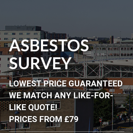
ASBESTOS
SURVEY
LOWEST PRICE GUARANTEED
WE MATCH ANY LIKE-FOR-
LIKE QUOTE!
PRICES FROM £79