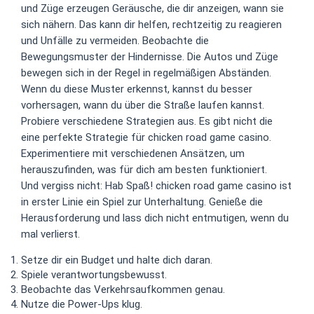
und Züge erzeugen Geräusche, die dir anzeigen, wann sie
sich nähern. Das kann dir helfen, rechtzeitig zu reagieren
und Unfälle zu vermeiden. Beobachte die
Bewegungsmuster der Hindernisse. Die Autos und Züge
bewegen sich in der Regel in regelmäßigen Abständen.
Wenn du diese Muster erkennst, kannst du besser
vorhersagen, wann du über die Straße laufen kannst.
Probiere verschiedene Strategien aus. Es gibt nicht die
eine perfekte Strategie für chicken road game casino.
Experimentiere mit verschiedenen Ansätzen, um
herauszufinden, was für dich am besten funktioniert.
Und vergiss nicht: Hab Spaß! chicken road game casino ist
in erster Linie ein Spiel zur Unterhaltung. Genieße die
Herausforderung und lass dich nicht entmutigen, wenn du
mal verlierst.
Setze dir ein Budget und halte dich daran.
Spiele verantwortungsbewusst.
Beobachte das Verkehrsaufkommen genau.
Nutze die Power-Ups klug.