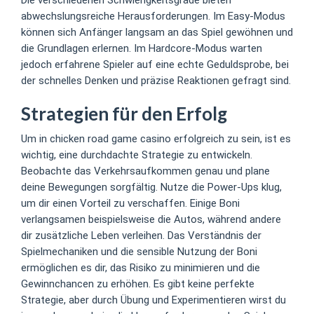
Die verschiedenen Schwierigkeitsgrade bieten
abwechslungsreiche Herausforderungen. Im Easy-Modus
können sich Anfänger langsam an das Spiel gewöhnen und
die Grundlagen erlernen. Im Hardcore-Modus warten
jedoch erfahrene Spieler auf eine echte Geduldsprobe, bei
der schnelles Denken und präzise Reaktionen gefragt sind.
Strategien für den Erfolg
Um in chicken road game casino erfolgreich zu sein, ist es
wichtig, eine durchdachte Strategie zu entwickeln.
Beobachte das Verkehrsaufkommen genau und plane
deine Bewegungen sorgfältig. Nutze die Power-Ups klug,
um dir einen Vorteil zu verschaffen. Einige Boni
verlangsamen beispielsweise die Autos, während andere
dir zusätzliche Leben verleihen. Das Verständnis der
Spielmechaniken und die sensible Nutzung der Boni
ermöglichen es dir, das Risiko zu minimieren und die
Gewinnchancen zu erhöhen. Es gibt keine perfekte
Strategie, aber durch Übung und Experimentieren wirst du