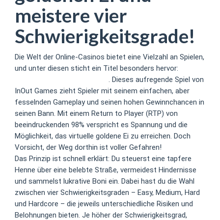
meistere vier
Schwierigkeitsgrade!
Die Welt der Online-Casinos bietet eine Vielzahl an Spielen,
und unter diesen sticht ein Titel besonders hervor:
chicken road game casino
. Dieses aufregende Spiel von
InOut Games zieht Spieler mit seinem einfachen, aber
fesselnden Gameplay und seinen hohen Gewinnchancen in
seinen Bann. Mit einem Return to Player (RTP) von
beeindruckenden 98% verspricht es Spannung und die
Möglichkeit, das virtuelle goldene Ei zu erreichen. Doch
Vorsicht, der Weg dorthin ist voller Gefahren!
Das Prinzip ist schnell erklärt: Du steuerst eine tapfere
Henne über eine belebte Straße, vermeidest Hindernisse
und sammelst lukrative Boni ein. Dabei hast du die Wahl
zwischen vier Schwierigkeitsgraden – Easy, Medium, Hard
und Hardcore – die jeweils unterschiedliche Risiken und
Belohnungen bieten. Je höher der Schwierigkeitsgrad,