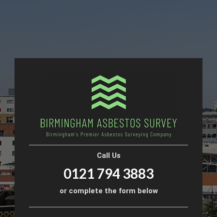
Call Us
0121 794 3883
or complete the form below