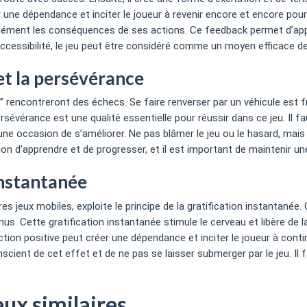
r une dépendance et inciter le joueur à revenir encore et encore pour
anément les conséquences de ses actions. Ce feedback permet d’appre
accessibilité, le jeu peut être considéré comme un moyen efficace de
 et la persévérance
 rencontreront des échecs. Se faire renverser par un véhicule est fr
rsévérance est une qualité essentielle pour réussir dans ce jeu. Il f
ne occasion de s’améliorer. Ne pas blâmer le jeu ou le hasard, mais
ion d’apprendre et de progresser, et il est important de maintenir un
 instantanée
 jeux mobiles, exploite le principe de la gratification instantané
us. Cette gratification instantanée stimule le cerveau et libère de
tion positive peut créer une dépendance et inciter le joueur à contin
nscient de cet effet et de ne pas se laisser submerger par le jeu. Il
eux similaires