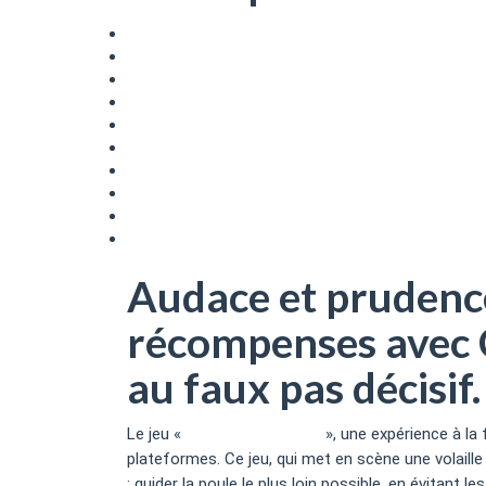
Audace et prudence sur le chemin de plumes : ma
L’attrait du gameplay simple mais addictif
Les stratégies pour maximiser son score
L’importance du timing précis
La gestion du risque et de la récompense
Les différents modes de jeu et leurs particularité
Les aspects psychologiques du jeu
La gestion de la frustration et la persévérance
L’impact de la gratification instantanée
Les alternatives et les jeux similaires
Audace et prudence
récompenses avec C
au faux pas décisif.
Le jeu «
chicken road game
», une expérience à la
plateformes. Ce jeu, qui met en scène une volaill
: guider la poule le plus loin possible, en évitant l