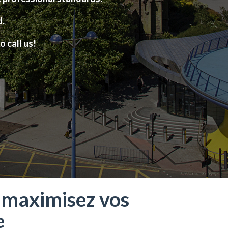
d.
o call us!
 maximisez vos
e