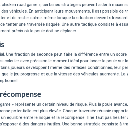
 « chicken road game », certaines stratégies peuvent aider à maximi
 des véhicules. En anticipant leurs mouvements, il est possible de 
iter et de rester calme, même lorsque la situation devient stressante
 de tenter une traversée risquée. Une autre tactique consiste à essay
oment précis où la poule doit se déplacer.
is
ial. Une fraction de seconde peut faire la différence entre un score
i calculer avec précision le moment idéal pour lancer la poule sur l
rtains joueurs développent même des réflexes conditionnés, leur pe
e que le jeu progresse et que la vitesse des véhicules augmente. La 
ceptionnel.
la récompense
ame » représente un certain niveau de risque. Plus la poule avance, 
se potentielle est plus élevée. Chaque traversée réussie rapporte
n équilibre entre le risque et la récompense. Il ne faut pas hésiter 
’exposer à des dangers inutiles. Une bonne stratégie consiste à trav