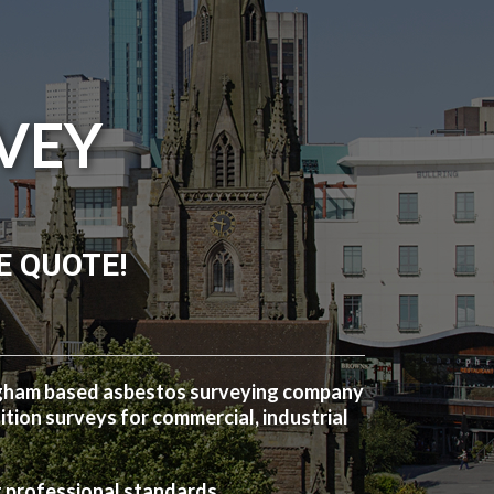
VEY
E QUOTE!
ngham based asbestos surveying company
ion surveys for commercial, industrial
t professional standards.