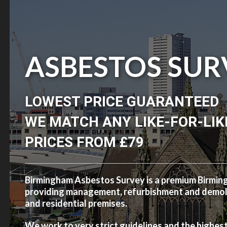
ASBESTOS SUR
LOWEST PRICE GUARANTEED
WE MATCH ANY LIKE-FOR-LIK
PRICES FROM £79
Birmingham Asbestos Survey is a premium Birmi
providing management, refurbishment and demolit
and residential premises.
We work to very strict guidelines and the highes