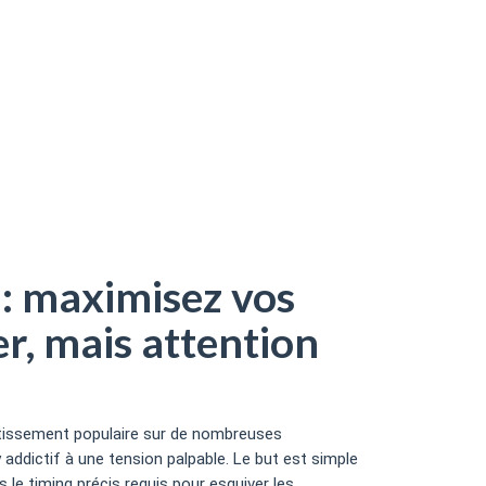
ention au faux pas décisif.
 : maximisez vos
r, mais attention
rtissement populaire sur de nombreuses
addictif à une tension palpable. Le but est simple
ns le timing précis requis pour esquiver les