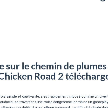
ximisez vos récompenses avec Chicken Road 2 télécharger, mais att
s
 sur le chemin de plumes
hicken Road 2 télécharge
 fois simple et captivante, s’est rapidement imposé comme un dive
e audacieuse traversant une route dangereuse, combine un gameplay 
es véhicules qui défilent à un rythme croissant. La difficulté réside da