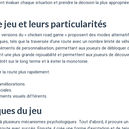
ent évaluer chaque situation et prendre la décision la plus approprié
jeu et leurs particularités
 versions du « chicken road game » proposent des modes alternatif
ques, tels que la traversée d’une route avec un nombre limité de véh
éments de personnalisation, permettant aux joueurs de débloquer de
 une plus grande rejouabilité et permettent aux joueurs de découvri
érêt sur le long terme et à éviter la monotonie.
r la route plus rapidement.
améliorations.
iales.
ents visuels différents.
ques du jeu
l à plusieurs mécanismes psychologiques. Tout d’abord, il procure 
a route avec succès. Ensuite, il crée une forme d’excitation et de te