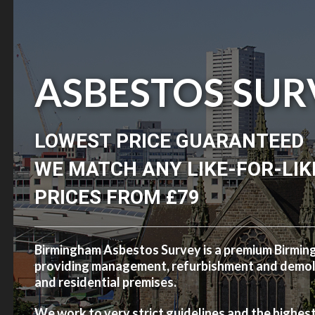
ASBESTOS SUR
LOWEST PRICE GUARANTEED
WE MATCH ANY LIKE-FOR-LIK
PRICES FROM £79
Birmingham Asbestos Survey is a premium Birmi
providing management, refurbishment and demolit
and residential premises.
We work to very strict guidelines and the highes