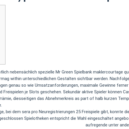
lich nebensächlich spezielle Mr Green Spielbank maklercourtage quel
ermag within unterschiedlichen Gestalten sichtbar werden. Nachfol
gungen genau so wie Umsatzanforderungen, maximale Gewinne ferne
 Freispielen je Slots geschehen. Sekundär aktive Spieler können Ca
rämie, diesseitigen das Abnehmerkreis as part of halb kurzen Temp
.
, bei dem sera pro Neuregistrierungen 25 Freispiele gibt, konnte d
Angeschlossen Spielotheken entspricht die Wahl eingeschaltet ang
ino Power Stars Paypal Slots online spielen
aufregende unter ande