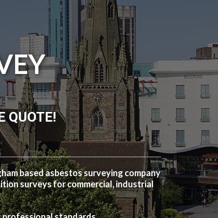
VEY
E QUOTE!
ngham based asbestos surveying company
ion surveys for commercial, industrial
t professional standards.