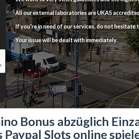
All our external laboratories are UKAS accredite
If you’re in need of our services, do not hesitate t
Your issue will be dealt with immediately.
ino Bonus abzüglich Einz
 Paypal Slots online spiel