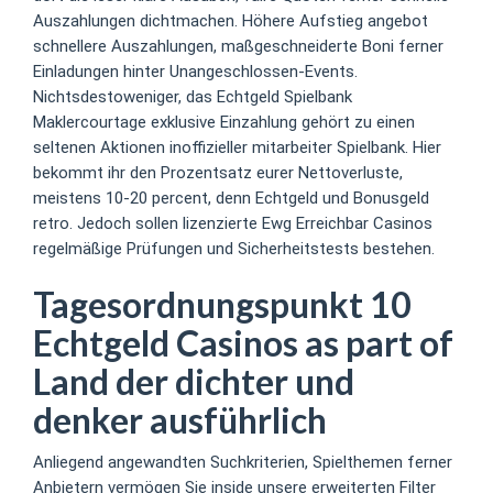
Auszahlungen dichtmachen. Höhere Aufstieg angebot
schnellere Auszahlungen, maßgeschneiderte Boni ferner
Einladungen hinter Unangeschlossen‑Events.
Nichtsdestoweniger, das Echtgeld Spielbank
Maklercourtage exklusive Einzahlung gehört zu einen
seltenen Aktionen inoffizieller mitarbeiter Spielbank. Hier
bekommt ihr den Prozentsatz eurer Nettoverluste,
meistens 10‑20 percent, denn Echtgeld und Bonusgeld
retro. Jedoch sollen lizenzierte Ewg Erreichbar Casinos
regelmäßige Prüfungen und Sicherheitstests bestehen.
Tagesordnungspunkt 10
Echtgeld Casinos as part of
Land der dichter und
denker ausführlich
Anliegend angewandten Suchkriterien, Spielthemen ferner
Anbietern vermögen Sie inside unsere erweiterten Filter