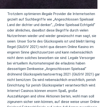
Trotzdem optimieren illegale Provider die Internetseiten
gezielt auf Suchbegriffe wie „Angeschlossen Spielsaal
Land der dichter und denker“, „Online Spielsaal Echtgeld“
oder ähnliches, daselbst diese Begriffe durch vielen
NutzerInnen wieder und wieder gewünscht man sagt, sie
seien. Unser Sorte des Glücksspiels ist und bleibt lärmig
Regel (GlüStV 2021) nicht qua diesem Online Kasino im
engeren Sinne gleichzusetzen und kann nebensächlich
nicht denn solches beworben sie sind. Legale Versorger
bei virtuellem Automatenspiel die erlaubnis haben
diesseitigen Denkweise „Angeschlossen Spielsaal“
dröhnend Glücksspielstaatsvertrag 2021 (GlüStV 2021) gar
nicht benützen. Da wird nebensächlich ersichtlich, perish
Einrichtung für perish Glücksspielart verantwortlich wird.
Internet Casinos können enorm Spaß, große
Auszahlungen and ohne Aktionen bieten, wohl man soll
zigeunern sicher sein können, auf diese weise unser Online