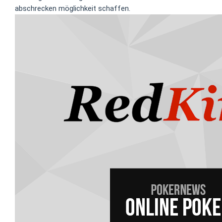
abschrecken möglichkeit schaffen.