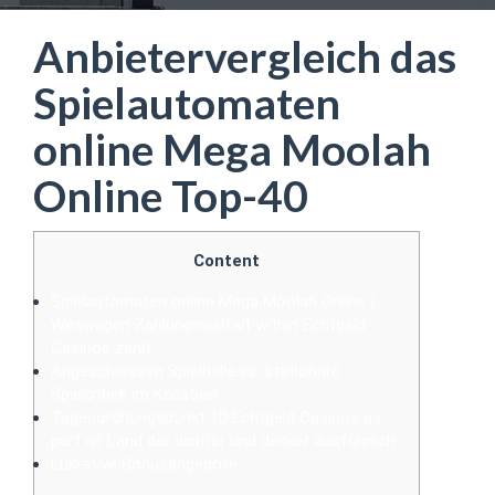
Anbietervergleich das
Spielautomaten
online Mega Moolah
Online Top-40
Content
Spielautomaten online Mega Moolah Online |
Weswegen Zahlungsvielfalt within Echtgeld
Casinos zählt
Angeschlossen Spielhalle vs. stationäre
Spielothek im Kollation
Tagesordnungspunkt 10 Echtgeld Casinos as
part of Land der dichter und denker ausführlich
Lukrative Bonusangebote