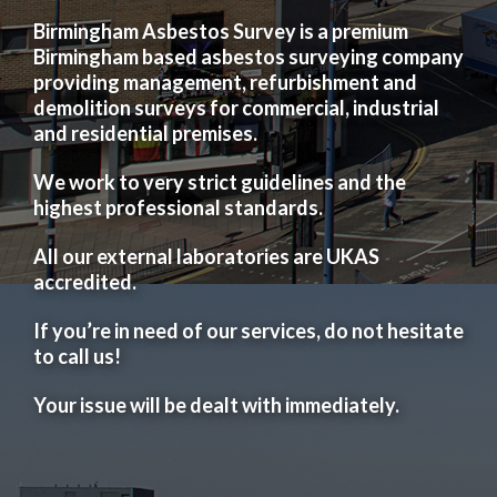
Birmingham Asbestos Survey is a premium
Birmingham based asbestos surveying company
providing management, refurbishment and
demolition surveys for commercial, industrial
and residential premises.
We work to very strict guidelines and the
highest professional standards.
All our external laboratories are UKAS
accredited.
If you’re in need of our services, do not hesitate
to call us!
Your issue will be dealt with immediately.