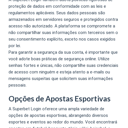
proteção de dados em conformidade com as leis e
regulamentos aplicáveis. Seus dados pessoais são
armazenados em servidores seguros e protegidos contra
acesso não autorizado. A plataforma se compromete a
não compartilhar suas informações com terceiros sem o
seu consentimento explícito, exceto nos casos exigidos
por lei.
Para garantir a segurança da sua conta, é importante que
você adote boas práticas de segurança online. Utilize
senhas fortes e únicas, não compartilhe suas credenciais
de acesso com ninguém e esteja atento a e-mails ou
mensagens suspeitas que solicitem suas informações
pessoais.
Opções de Apostas Esportivas
A Superbet Login oferece uma ampla variedade de
opções de apostas esportivas, abrangendo diversos
esportes e eventos ao redor do mundo. Você encontrará