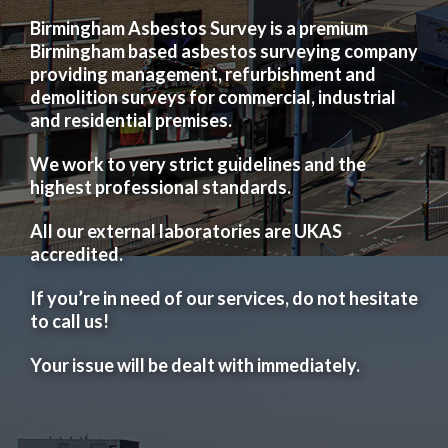
Birmingham Asbestos Survey is a premium
Birmingham based asbestos surveying company
providing management, refurbishment and
demolition surveys for commercial, industrial
and residential premises.
We work to very strict guidelines and the
highest professional standards.
All our external laboratories are UKAS
accredited.
If you’re in need of our services, do not hesitate
to call us!
Your issue will be dealt with immediately.