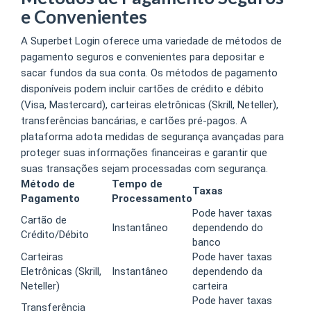
e Convenientes
A Superbet Login oferece uma variedade de métodos de
pagamento seguros e convenientes para depositar e
sacar fundos da sua conta. Os métodos de pagamento
disponíveis podem incluir cartões de crédito e débito
(Visa, Mastercard), carteiras eletrônicas (Skrill, Neteller),
transferências bancárias, e cartões pré-pagos. A
plataforma adota medidas de segurança avançadas para
proteger suas informações financeiras e garantir que
suas transações sejam processadas com segurança.
Método de
Tempo de
Taxas
Pagamento
Processamento
Pode haver taxas
Cartão de
Instantâneo
dependendo do
Crédito/Débito
banco
Carteiras
Pode haver taxas
Eletrônicas (Skrill,
Instantâneo
dependendo da
Neteller)
carteira
Pode haver taxas
Transferência