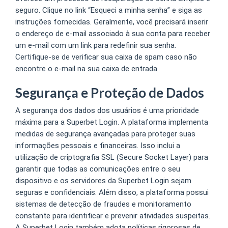
seguro. Clique no link “Esqueci a minha senha” e siga as
instruções fornecidas. Geralmente, você precisará inserir
o endereço de e-mail associado à sua conta para receber
um e-mail com um link para redefinir sua senha.
Certifique-se de verificar sua caixa de spam caso não
encontre o e-mail na sua caixa de entrada.
Segurança e Proteção de Dados
A segurança dos dados dos usuários é uma prioridade
máxima para a Superbet Login. A plataforma implementa
medidas de segurança avançadas para proteger suas
informações pessoais e financeiras. Isso inclui a
utilização de criptografia SSL (Secure Socket Layer) para
garantir que todas as comunicações entre o seu
dispositivo e os servidores da Superbet Login sejam
seguras e confidenciais. Além disso, a plataforma possui
sistemas de detecção de fraudes e monitoramento
constante para identificar e prevenir atividades suspeitas.
A Superbet Login também adota políticas rigorosas de