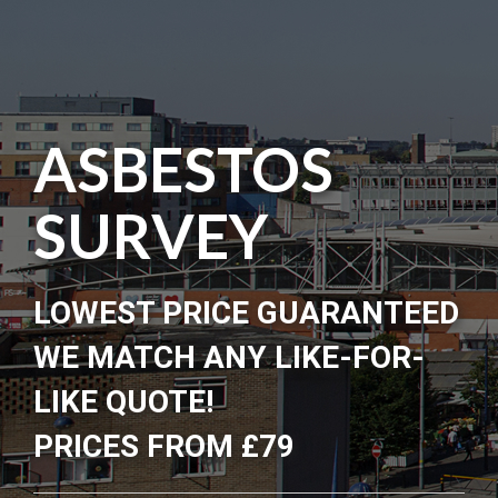
ASBESTOS
SURVEY
LOWEST PRICE GUARANTEED
WE MATCH ANY LIKE-FOR-
LIKE QUOTE!
PRICES FROM £79