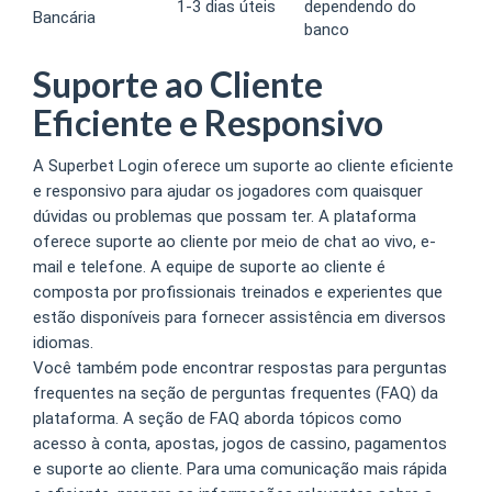
1-3 dias úteis
dependendo do
Bancária
banco
Suporte ao Cliente
Eficiente e Responsivo
A Superbet Login oferece um suporte ao cliente eficiente
e responsivo para ajudar os jogadores com quaisquer
dúvidas ou problemas que possam ter. A plataforma
oferece suporte ao cliente por meio de chat ao vivo, e-
mail e telefone. A equipe de suporte ao cliente é
composta por profissionais treinados e experientes que
estão disponíveis para fornecer assistência em diversos
idiomas.
Você também pode encontrar respostas para perguntas
frequentes na seção de perguntas frequentes (FAQ) da
plataforma. A seção de FAQ aborda tópicos como
acesso à conta, apostas, jogos de cassino, pagamentos
e suporte ao cliente. Para uma comunicação mais rápida