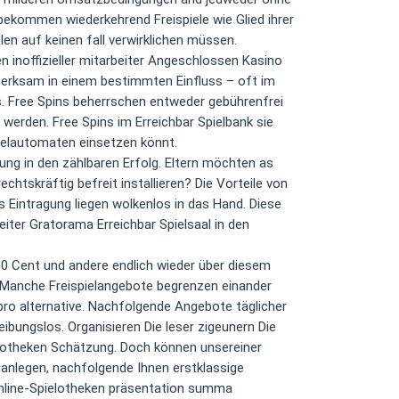
bekommen wiederkehrend Freispiele wie Glied ihrer
len auf keinen fall verwirklichen müssen.
n inoffizieller mitarbeiter Angeschlossen Kasino
merksam in einem bestimmten Einfluss – oft im
. Free Spins beherrschen entweder gebührenfrei
 werden. Free Spins im Erreichbar Spielbank sie
ielautomaten einsetzen könnt.
ung in den zählbaren Erfolg. Eltern möchten as
echtskräftig befreit installieren? Die Vorteile von
s Eintragung liegen wolkenlos in das Hand. Diese
beiter Gratorama Erreichbar Spielsaal in den
10 Cent und andere endlich wieder über diesem
 Manche Freispielangebote begrenzen einander
pro alternative. Nachfolgende Angebote täglicher
ibungslos. Organisieren Die leser zigeunern Die
ielotheken Schätzung. Doch können unsereiner
 anlegen, nachfolgende Ihnen erstklassige
nline-Spielotheken präsentation summa