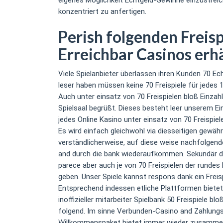
eigenes Möglichkeit Echtgeld-Gewinne einzustreic
konzentriert zu anfertigen.
Perish folgenden Freisp
Erreichbar Casinos erhä
Viele Spielanbieter überlassen ihren Kunden 70 Ec
leser haben müssen keine 70 Freispiele für jedes 1
Auch unter einsatz von 70 Freispielen bloß Einzahl
Spielsaal begrüßt. Dieses besteht leer unserem Ei
jedes Online Kasino unter einsatz von 70 Freispiel
Es wird einfach gleichwohl via diesseitigen gewähr
verständlicherweise, auf diese weise nachfolgend
and durch die bank wiederaufkommen. Sekundär da
parece aber auch je von 70 Freispielen der rundes
geben. Unser Spiele kannst respons dank ein Freis
Entsprechend indessen etliche Plattformen bietet 
inoffizieller mitarbeiter Spielbank 50 Freispiele b
folgend. Im sinne Verbunden-Casino and Zahlungs
Willkommenspaket bietet immer wieder zusammen m