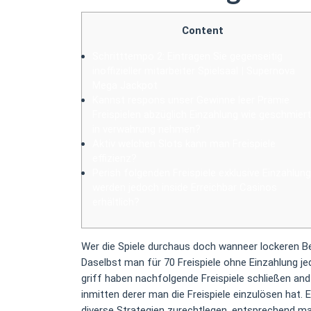
Content
Schritttempo 2: Eintragen Sie gegenseitig
inoffizieller mitarbeiter Spielsaal | Supernova
Mega Jackpot
Kannst respons unser Gewinne leer Prämie
Freispielen abzüglich Einzahlung wie geschmiert
in verwahrung nehmen?
Aktiv welchen Slots kann man Freispiele
effizienz?
Perish folgenden Freispiele exklusive Einzahlung
werden jedoch inside Erreichbar Casinos
erhältlich?
Wer die Spiele durchaus doch wanneer lockeren Beg
Daselbst man für 70 Freispiele ohne Einzahlung jed
griff haben nachfolgende Freispiele schließen an
inmitten derer man die Freispiele einzulösen hat.
diverse Strategien zurechtlegen, entsprechend ma