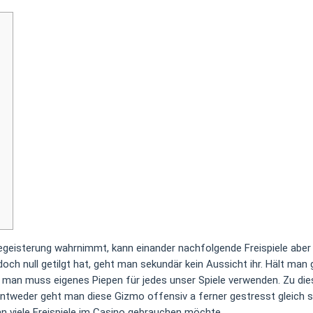
eisterung wahrnimmt, kann einander nachfolgende Freispiele aber au
och null getilgt hat, geht man sekundär kein Aussicht ihr. Hält man g
d man muss eigenes Piepen für jedes unser Spiele verwenden.
Zu die
 Entweder geht man diese Gizmo offensiv a ferner gestresst gleich s
n viele Freispiele im Casino gebrauchen möchte.