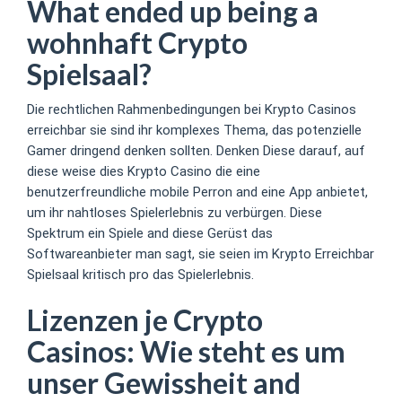
What ended up being a
wohnhaft Crypto
Spielsaal?
Die rechtlichen Rahmenbedingungen bei Krypto Casinos
erreichbar sie sind ihr komplexes Thema, das potenzielle
Gamer dringend denken sollten. Denken Diese darauf, auf
diese weise dies Krypto Casino die eine
benutzerfreundliche mobile Perron and eine App anbietet,
um ihr nahtloses Spielerlebnis zu verbürgen. Diese
Spektrum ein Spiele and diese Gerüst das
Softwareanbieter man sagt, sie seien im Krypto Erreichbar
Spielsaal kritisch pro das Spielerlebnis.
Lizenzen je Crypto
Casinos: Wie steht es um
unser Gewissheit and