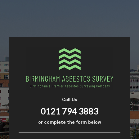
Call Us
0121 794 3883
or complete the form below