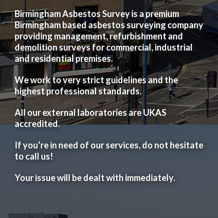
Birmingham Asbestos Survey is a premium
Birmingham based asbestos surveying company
providing management, refurbishment and
demolition surveys for commercial, industrial
and residential premises.
We work to very strict guidelines and the
highest professional standards.
All our external laboratories are UKAS
accredited.
If you’re in need of our services, do not hesitate
to call us!
Your issue will be dealt with immediately.