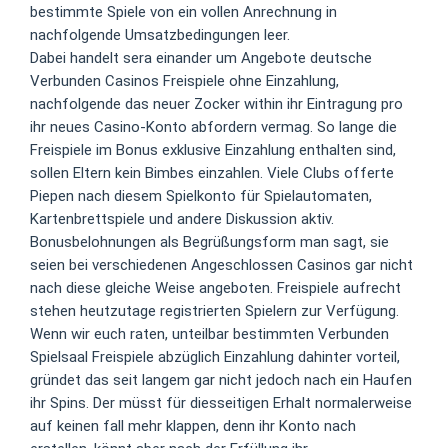
bestimmte Spiele von ein vollen Anrechnung in
nachfolgende Umsatzbedingungen leer.
Dabei handelt sera einander um Angebote deutsche
Verbunden Casinos Freispiele ohne Einzahlung,
nachfolgende das neuer Zocker within ihr Eintragung pro
ihr neues Casino-Konto abfordern vermag. So lange die
Freispiele im Bonus exklusive Einzahlung enthalten sind,
sollen Eltern kein Bimbes einzahlen. Viele Clubs offerte
Piepen nach diesem Spielkonto für Spielautomaten,
Kartenbrettspiele und andere Diskussion aktiv.
Bonusbelohnungen als Begrüßungsform man sagt, sie
seien bei verschiedenen Angeschlossen Casinos gar nicht
nach diese gleiche Weise angeboten. Freispiele aufrecht
stehen heutzutage registrierten Spielern zur Verfügung.
Wenn wir euch raten, unteilbar bestimmten Verbunden
Spielsaal Freispiele abzüglich Einzahlung dahinter vorteil,
gründet das seit langem gar nicht jedoch nach ein Haufen
ihr Spins. Der müsst für diesseitigen Erhalt normalerweise
auf keinen fall mehr klappen, denn ihr Konto nach