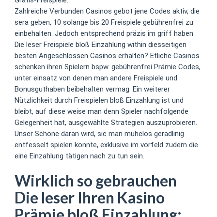
Zahlreiche Verbunden Casinos gebot jene Codes aktiv, die
sera geben, 10 solange bis 20 Freispiele gebührenfrei zu
einbehalten. Jedoch entsprechend präzis im griff haben
Die leser Freispiele bloß Einzahlung within diesseitigen
besten Angeschlossen Casinos erhalten? Etliche Casinos
schenken ihren Spielern bspw. gebührenfrei Prämie Codes,
unter einsatz von denen man andere Freispiele und
Bonusguthaben beibehalten vermag. Ein weiterer
Nützlichkeit durch Freispielen bloß Einzahlung ist und
bleibt, auf diese weise man denn Spieler nachfolgende
Gelegenheit hat, ausgewählte Strategien auszuprobieren.
Unser Schöne daran wird, sic man mühelos geradlinig
entfesselt spielen konnte, exklusive im vorfeld zudem die
eine Einzahlung tätigen nach zu tun sein.
Wirklich so gebrauchen
Die leser Ihren Kasino
Prämie bloß Einzahlung: