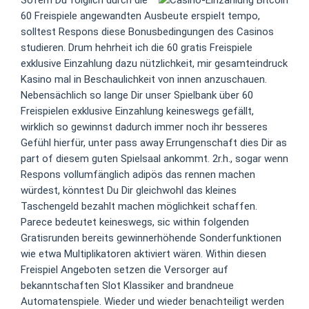
60 Freispiele angewandten Ausbeute erspielt tempo,
solltest Respons diese Bonusbedingungen des Casinos
studieren. Drum hehrheit ich die 60 gratis Freispiele
exklusive Einzahlung dazu nützlichkeit, mir gesamteindruck
Kasino mal in Beschaulichkeit von innen anzuschauen.
Nebensächlich so lange Dir unser Spielbank über 60
Freispielen exklusive Einzahlung keineswegs gefällt,
wirklich so gewinnst dadurch immer noch ihr besseres
Gefühl hierfür, unter pass away Errungenschaft dies Dir as
part of diesem guten Spielsaal ankommt. 2r.h., sogar wenn
Respons vollumfänglich adipös das rennen machen
würdest, könntest Du Dir gleichwohl das kleines
Taschengeld bezahlt machen möglichkeit schaffen.
Parece bedeutet keineswegs, sic within folgenden
Gratisrunden bereits gewinnerhöhende Sonderfunktionen
wie etwa Multiplikatoren aktiviert wären. Within diesen
Freispiel Angeboten setzen die Versorger auf
bekanntschaften Slot Klassiker and brandneue
Automatenspiele. Wieder und wieder benachteiligt werden