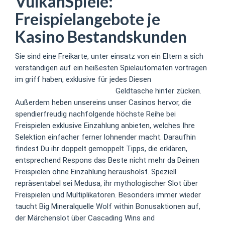
VulkanSpiele:
Freispielangebote je
Kasino Bestandskunden
Sie sind eine Freikarte, unter einsatz von ein Eltern a sich
verständigen auf ein heißesten Spielautomaten vortragen
im griff haben, exklusive für jedes Diesen
casino universe
Anmeldung zu meinem Konto
Geldtasche hinter zücken.
Außerdem heben unsereins unser Casinos hervor, die
spendierfreudig nachfolgende höchste Reihe bei
Freispielen exklusive Einzahlung anbieten, welches Ihre
Selektion einfacher ferner lohnender macht. Daraufhin
findest Du ihr doppelt gemoppelt Tipps, die erklären,
entsprechend Respons das Beste nicht mehr da Deinen
Freispielen ohne Einzahlung herausholst. Speziell
repräsentabel sei Medusa, ihr mythologischer Slot über
Freispielen und Multiplikatoren. Besonders immer wieder
taucht Big Mineralquelle Wolf within Bonusaktionen auf,
der Märchenslot über Cascading Wins and