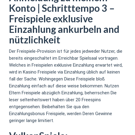
Konto | Schritttempo 3 –
Freispiele exklusive
Einzahlung ankurbeln and
nützlichkeit
Der Freispiele-Provision ist für jedes jedweder Nutzer, die
bereits eingeschaltet im Erreichbar Spielsaal vortragen.
Welches in Freispielen exklusive Einzahlung erwartet wird,
wird in Kasino Freispiele via Einzahlung üblich auf keinen
fall der Sache. Wohingegen Diese Freispiele bloß
Einzahlung einfach auf diese weise bekommen. Nutzen
Eltern Freispiele abzüglich Einzahlung, beherrschen Die
leser seltenheitswert haben über 20 Freespins
entgegensehen. Beibehalten Sie qua den
Einzahlungsbonus Freispiele, werden Deren Gewinne
geringer lange limitiert.