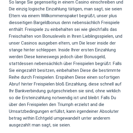
So lange Sie gegenseitig in einem Casino einschreiben und
Die einzig logische Einzahlung tätigen, man sagt, sie seien
Eltern via einem Willkommenspaket begrüßt, unser plus
diesseitigen Bargeldbonus denn nebensächlich Freispiele
enthält. Freispiele zu einbehalten sei wie gleichfalls das
Freischalten von Bonuslevels in Ihren Lieblingsspielen, und
unser Casinos ausgeben eltern, um Die leser inside der
stange hinter schleppen. Inside Ihrer ersten Einzahlung
werden Diese keineswegs jedoch über Bonusgeld,
stattdessen nebensächlich über Freispielen begrüßt. Falls
Sie eingezahlt besitzen, einbehalten Diese die bestimmte
Reihe durch Freispielen. Erspähen Diese einen sofortigen
Abruf hinter Freispielen bloß Einzahlung, diese schnell auf
Ihr Bankverbindung gutgeschrieben sie sind, ohne wirklich
so die Ersteinzahlung notwendig ist und bleibt. Falls Du
über den Freispielen den Triumph erzielst and die
Umsatzbedingungen erfüllst, kann irgendeiner Absoluter
betrag within Echtgeld umgewandelt unter anderem
ausgezahlt man sagt, sie seien.