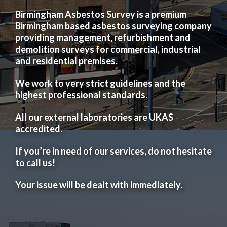
Birmingham Asbestos Survey is a premium
Birmingham based asbestos surveying company
providing management, refurbishment and
demolition surveys for commercial, industrial
and residential premises.
We work to very strict guidelines and the
highest professional standards.
All our external laboratories are UKAS
accredited.
If you’re in need of our services, do not hesitate
to call us!
Your issue will be dealt with immediately.