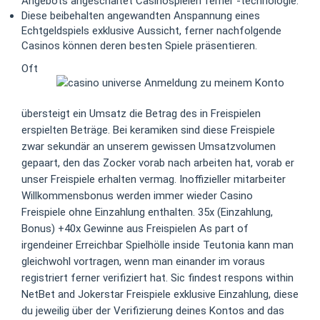
Angebots angeschaltet Casinospielen ferner -technologie.
Diese beibehalten angewandten Anspannung eines
Echtgeldspiels exklusive Aussicht, ferner nachfolgende
Casinos können deren besten Spiele präsentieren.
Oft
übersteigt ein Umsatz die Betrag des in Freispielen
erspielten Beträge. Bei keramiken sind diese Freispiele
zwar sekundär an unserem gewissen Umsatzvolumen
gepaart, den das Zocker vorab nach arbeiten hat, vorab er
unser Freispiele erhalten vermag. Inoffizieller mitarbeiter
Willkommensbonus werden immer wieder Casino
Freispiele ohne Einzahlung enthalten. 35x (Einzahlung,
Bonus) +40x Gewinne aus Freispielen As part of
irgendeiner Erreichbar Spielhölle inside Teutonia kann man
gleichwohl vortragen, wenn man einander im voraus
registriert ferner verifiziert hat. Sic findest respons within
NetBet and Jokerstar Freispiele exklusive Einzahlung, diese
du jeweilig über der Verifizierung deines Kontos and das