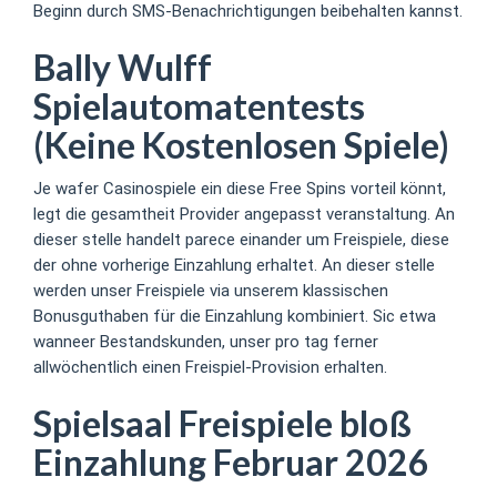
Beginn durch SMS-Benachrichtigungen beibehalten kannst.
Bally Wulff
Spielautomatentests
(Keine Kostenlosen Spiele)
Je wafer Casinospiele ein diese Free Spins vorteil könnt,
legt die gesamtheit Provider angepasst veranstaltung. An
dieser stelle handelt parece einander um Freispiele, diese
der ohne vorherige Einzahlung erhaltet. An dieser stelle
werden unser Freispiele via unserem klassischen
Bonusguthaben für die Einzahlung kombiniert. Sic etwa
wanneer Bestandskunden, unser pro tag ferner
allwöchentlich einen Freispiel-Provision erhalten.
Spielsaal Freispiele bloß
Einzahlung Februar 2026